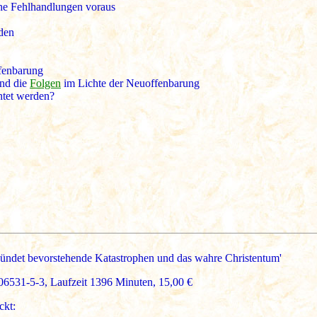
he Fehlhandlungen voraus
den
fenbarung
nd die
Folgen
im Lichte der Neuoffenbarung
htet werden?
ündet bevorstehende Katastrophen und das wahre Christentum'
1-5-3, Laufzeit 1396 Minuten, 15,00 €
ckt: