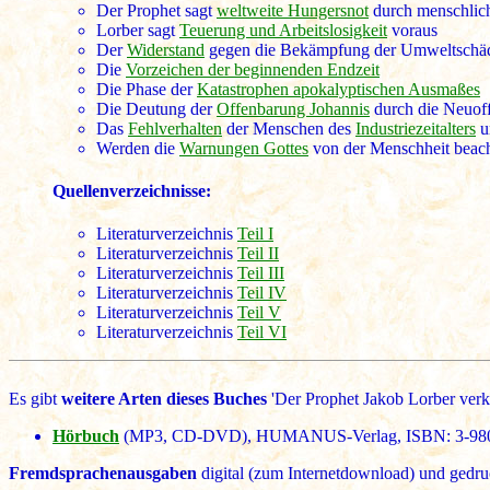
Der Prophet sagt
weltweite Hungersnot
durch menschlic
Lorber sagt
Teuerung und Arbeitslosigkeit
voraus
Der
Widerstand
gegen die Bekämpfung der Umweltschä
Die
Vorzeichen der beginnenden Endzeit
Die Phase der
Katastrophen apokalyptischen Ausmaßes
Die Deutung der
Offenbarung Johannis
durch die Neuof
Das
Fehlverhalten
der Menschen des
Industriezeitalters
u
Werden die
Warnungen Gottes
von der Menschheit beac
Quellenverzeichnisse:
Literaturverzeichnis
Teil I
Literaturverzeichnis
Teil II
Literaturverzeichnis
Teil III
Literaturverzeichnis
Teil IV
Literaturverzeichnis
Teil V
Literaturverzeichnis
Teil VI
Es gibt
weitere Arten dieses Buches
'Der Prophet Jakob Lorber verk
Hörbuch
(MP3, CD-DVD), HUMANUS-Verlag, ISBN: 3-980653
Fremdsprachenausgaben
digital (zum Internetdownload) und gedru