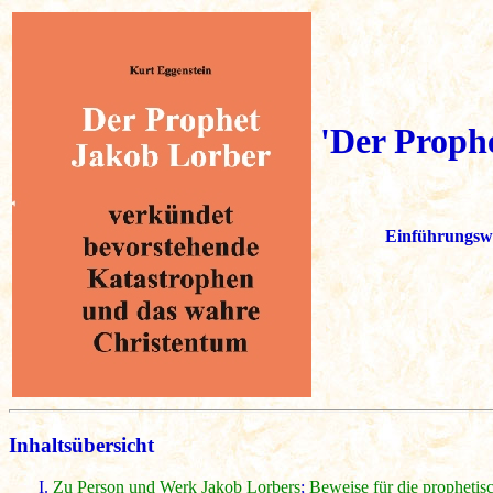
'Der Proph
Einführungswe
Inhaltsübersicht
Zu Person und Werk Jakob Lorbers
;
Beweise für die prophetis