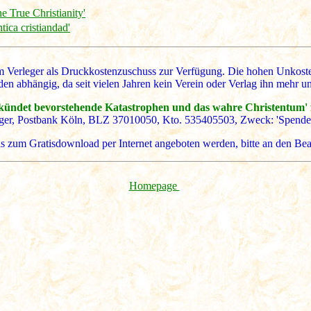
e True Christianity'
tica cristiandad'
 dem Verleger als Druckkostenzuschuss zur Verfügung. Die hohen Unk
den abhängig, da seit vielen Jahren kein Verein oder Verlag ihn mehr unt
ündet bevorstehende Katastrophen und das wahre Christentum' fin
ger, Postbank Köln, BLZ 37010050, Kto. 535405503, Zweck: 'Spende
lls zum Gratisdownload per Internet angeboten werden, bitte an den Bea
Homepage