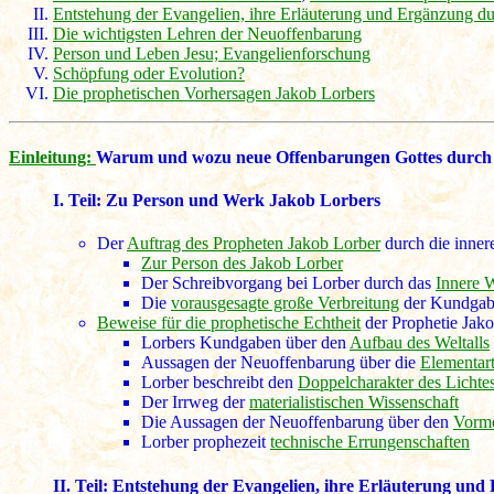
Entstehung der Evangelien, ihre Erläuterung und Ergänzung 
Die wichtigsten Lehren der Neuoffenbarung
Person und Leben Jesu; Evangelienforschung
Schöpfung oder Evolution?
Die prophetischen Vorhersagen Jakob Lorbers
Einleitung:
Warum und wozu neue Offenbarungen Gottes durch
I. Teil:
Zu Person und Werk Jakob Lorbers
Der
Auftrag des Propheten Jakob Lorber
durch die inne
Zur Person des Jakob Lorber
Der Schreibvorgang bei Lorber durch das
Innere 
Die
vorausgesagte große Verbreitung
der Kundgabe
Beweise für die prophetische Echtheit
der Prophetie Jak
Lorbers Kundgaben über den
Aufbau des Weltalls
Aussagen der Neuoffenbarung über die
Elementart
Lorber beschreibt den
Doppelcharakter des Lichte
Der Irrweg der
materialistischen Wissenschaft
Die Aussagen der Neuoffenbarung über den
Vorm
Lorber prophezeit
technische Errungenschaften
II. Teil:
Entstehung der Evangelien, ihre Erläuterung un