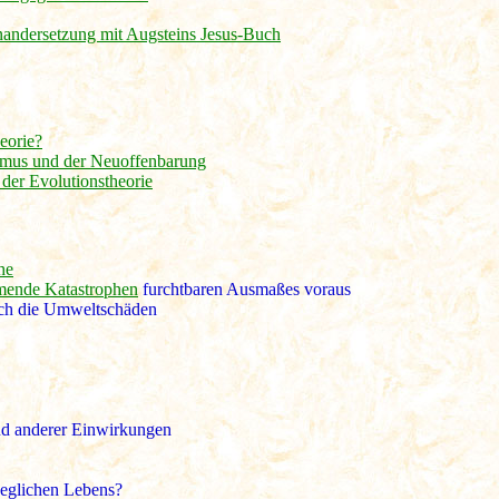
nandersetzung mit Augsteins Jesus-Buch
heorie?
smus und der Neuoffenbarung
 der Evolutionstheorie
he
ende Katastrophen
furchtbaren Ausmaßes voraus
ch die Umweltschäden
nd anderer Einwirkungen
jeglichen Lebens?