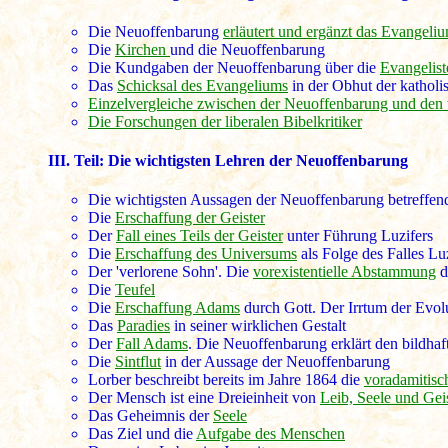
Die Neuoffenbarung
erläutert und ergänzt das Evangeli
Die
Kirchen
und die Neuoffenbarung
Die Kundgaben der Neuoffenbarung über die
Evangelist
Das
Schicksal des Evangeliums
in der Obhut der katholi
Einzelvergleiche zwischen der Neuoffenbarung und den
Die Forschungen der liberalen Bibelkritiker
III. Teil:
Die wichtigsten Lehren der Neuoffenbarung
Die wichtigsten Aussagen der Neuoffenbarung betreffen
Die
Erschaffung der Geister
Der
Fall eines Teils der Geister
unter Führung Luzifers
Die
Erschaffung des Universums
als Folge des Falles Lu
Der 'verlorene Sohn'. Die
vorexistentielle Abstammung
d
Die
Teufel
Die
Erschaffung Adams
durch Gott. Der Irrtum der Evolu
Das
Paradies
in seiner wirklichen Gestalt
Der
Fall Adams
. Die Neuoffenbarung erklärt den bildhaf
Die
Sintflut
in der Aussage der Neuoffenbarung
Lorber beschreibt bereits im Jahre 1864 die
voradamitisc
Der Mensch ist eine Dreieinheit von
Leib, Seele und Gei
Das Geheimnis der
Seele
Das Ziel und die
Aufgabe des Menschen