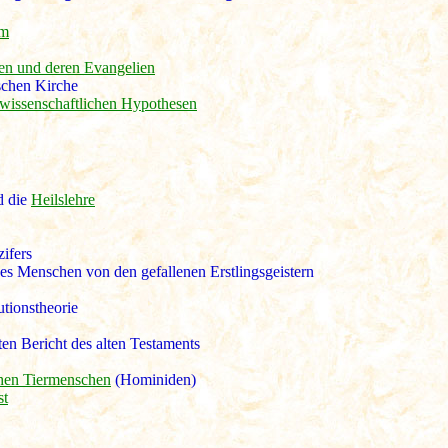
um
en und deren Evangelien
schen Kirche
 wissenschaftlichen Hypothesen
d die
Heilslehre
zifers
es Menschen von den gefallenen Erstlingsgeistern
tionstheorie
ten Bericht des alten Testaments
hen Tiermenschen
(Hominiden)
st