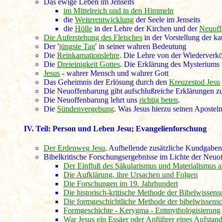
Das ewige Leben im Jenseits
im Mittelreich und in den Himmeln
die
Weiterentwicklung
der Seele im Jenseits
die
Hölle
in der Lehre der Kirchen und der
Neuoff
Die Auferstehung des Fleisches
in der Vorstellung der 
Der '
jüngste Tag
' in seiner wahren Bedeutung
Die
Reinkarnationslehre
. Die Lehre von der Wiederverk
Die
Dreieinigkeit Gottes
. Die Erklärung des Mysteriums
Jesus
- wahrer Mensch und wahrer Gott
Das Geheimnis der Erlösung durch den
Kreuzestod Jesu
Die Neuoffenbarung gibt aufschlußreiche Erklärungen z
Die Neuoffenbarung lehrt uns
richtig beten
.
Die
Sündenvergebung
. Was Jesus hierzu seinen Aposteln
IV. Teil:
Person und Leben Jesu; Evangelienforschung
Der Erdenweg Jesu
. Aufhellende zusätzliche Kundgab
Bibelkritische Forschungsergebnisse im Lichte der Neuo
Der Einfluß des Säkularismus und Materialismus a
Die Aufklärung, ihre Ursachen und Folgen
Die Forschungen im 19. Jahrhundert
Die historisch-kritische Methode der Bibelwissens
Die formgeschichtliche Methode der bibelwissens
Formgeschichte - Kerygma - Entmythologisierung
War Jesus ein Essäer oder Anführer eines Aufstan