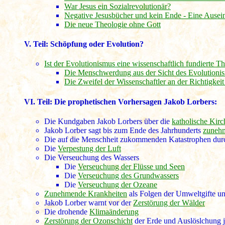
War Jesus ein Sozialrevolutionär?
Negative Jesusbücher und kein Ende - Eine Ausei
Die neue Theologie ohne Gott
V. Teil:
Schöpfung oder Evolution?
Ist der Evolutionismus eine wissenschaftlich fundierte T
Die Menschwerdung aus der Sicht des Evolutioni
Die Zweifel der Wissenschaftler an der Richtigkeit
VI. Teil:
Die prophetischen Vorhersagen Jakob Lorbers
:
Die Kundgaben Jakob Lorbers über die
katholische Kirc
Jakob Lorber sagt bis zum Ende des Jahrhunderts
zunehm
Die auf die Menschheit zukommenden Katastrophen dur
Die
Verpestung der Luft
Die Verseuchung des Wassers
Die
Verseuchung der Flüsse und Seen
Die
Verseuchung des Grundwassers
Die
Verseuchung der Ozeane
Zunehmende Krankheiten
als Folgen der Umweltgifte u
Jakob Lorber warnt vor der
Zerstörung der Wälder
Die drohende
Klimaänderung
Zerstörung der Ozonschicht
der Erde und Auslöslchung 