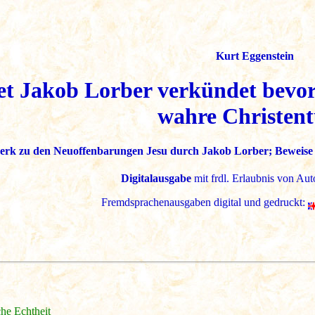
Kurt Eggenstein
et Jakob Lorber verkündet bevo
wahre Christen
rk zu den Neuoffenbarungen Jesu durch Jakob Lorber; Beweise fü
Digitalausgabe
mit frdl. Erlaubnis von Aut
Fremdsprachenausgaben digital und gedruckt:
che Echtheit