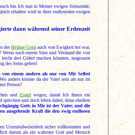
i euch bin Ich nun in Meiner ewigen Seinsmitte,
leich erhalten wird in ihrer endlosesten ewigen
egierte dann während seiner Erdenzeit
nn der
Heilige Geist
auch von Ewigkeit her war,
? Wenn nach euerm Sinn und Verstand die von
 leicht drei Götter machen könnten, insgesamt
ang des Seins geben!
s von einem andern als nur von Mir Selbst
o anders könnte da der Vater sein als nur im
iner Person?
nschen und
Engel
wegen, damit Ich ihnen ein
und sprechen und doch leben dabei; denn ehedem
hgängig Gott; in Mir ist der Vater, und die
en ausgehende Kraft die den ewig endlosen
zen Urzentralwesenheit sicher vollkommen und
 Mich darum als ein wahrster Gott und Mensch