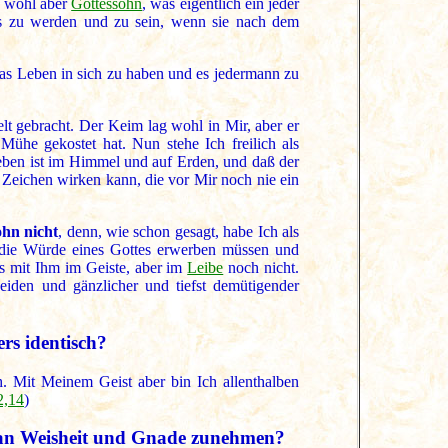
t, wohl aber
Gottessohn
, was eigentlich ein jeder
es zu werden und zu sein, wenn sie nach dem
das Leben in sich zu haben und es jedermann zu
lt gebracht. Der Keim lag wohl in Mir, aber er
Mühe gekostet hat. Nun stehe Ich freilich als
eben ist im Himmel und auf Erden, und daß der
 Zeichen wirken kann, die vor Mir noch nie ein
ohn nicht
, denn, wie schon gesagt, habe Ich als
 die Würde eines Gottes erwerben müssen und
ns mit Ihm im Geiste, aber im
Leibe
noch nicht.
iden und gänzlicher und tiefst demütigender
ers identisch?
h. Mit Meinem Geist aber bin Ich allenthalben
2,14
)
nn an Weisheit und Gnade zunehmen?