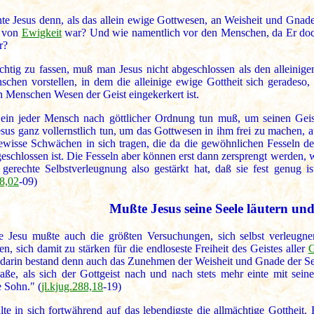
te Jesus denn, als das allein ewige Gottwesen, an Weisheit und Gna
t von
Ewigkeit
war? Und wie namentlich vor den Menschen, da Er doc
r?
chtig zu fassen, muß man Jesus nicht abgeschlossen als den alleinig
chen vorstellen, in dem die alleinige ewige Gottheit sich geradeso, a
n Menschen Wesen der Geist eingekerkert ist.
ein jeder Mensch nach göttlicher Ordnung tun muß, um seinen Geis
us ganz vollernstlich tun, um das Gottwesen in ihm frei zu machen, a
wisse Schwächen in sich tragen, die da die gewöhnlichen Fesseln des 
eschlossen ist. Die Fesseln aber können erst dann zersprengt werden, 
 gerechte Selbstverleugnung also gestärkt hat, daß sie fest genug is
98,02
-09)
Mußte Jesus seine Seele läutern un
e Jesu mußte auch die größten Versuchungen, sich selbst verleugn
, sich damit zu stärken für die endloseste Freiheit des Geistes aller
G
darin bestand denn auch das Zunehmen der Weisheit und Gnade der Se
ße, als sich der Gottgeist nach und nach stets mehr einte mit seiner
e Sohn." (
jl.kjug.288,18
-19)
lte in sich fortwährend auf das lebendigste die allmächtige Gottheit. 