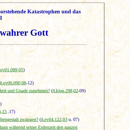
vorstehende Katastrophen und das
I
 wahrer Gott
l.ev01.089,05
)
jl.ev06.090,08
-12)
isheit und Gnade zunehmen?
(
jl.kjug.298,02
-09)
)
6,15
.17)
chengestalt zwängen?
(
jl.ev04.122,03
u. 07)
e dann während seiner Erdenzeit den ganzen