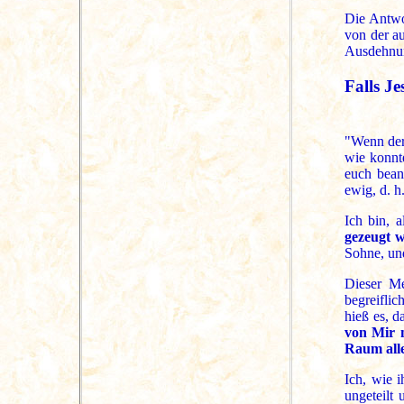
Die Antwor
von der au
Ausdehnun
Falls Je
"Wenn de
wie konnt
euch bean
ewig, d. h
Ich bin, 
gezeugt 
Sohne, und
Dieser M
begreifli
hieß es, 
von Mir 
Raum alle
Ich, wie 
ungeteilt