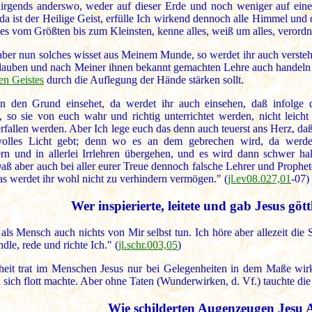
nirgends anderswo, weder auf dieser Erde und noch weniger auf ei
 da ist der Heilige Geist, erfülle Ich wirkend dennoch alle Himmel und
les vom Größten bis zum Kleinsten, kenne alles, weiß um alles, verordne 
aber nun solches wisset aus Meinem Munde, so werdet ihr auch verste
lauben und nach Meiner ihnen bekannt gemachten Lehre auch handeln
en Geistes
durch die Auflegung der Hände stärken sollt.
n den Grund einsehet, da werdet ihr auch einsehen, daß infolge 
 so sie von euch wahr und richtig unterrichtet werden, nicht leicht
rfallen werden. Aber Ich lege euch das denn auch teuerst ans Herz, da
svolles Licht gebt; denn wo es an dem gebrechen wird, da werd
n und in allerlei Irrlehren übergehen, und es wird dann schwer hal
aß aber auch bei aller eurer Treue dennoch falsche Lehrer und Prophe
s werdet ihr wohl nicht zu verhindern vermögen." (
jl.ev08.027,01
-07)
Wer inspierierte, leitete und gab Jesus gö
als Mensch auch nichts von Mir selbst tun. Ich höre aber allezeit die 
dle, rede und richte Ich." (
jl.schr.003,05
)
heit trat im Menschen Jesus nur bei Gelegenheiten in dem Maße wirk
n sich flott machte. Aber ohne Taten (Wunderwirken, d. Vf.) tauchte die 
Wie schilderten Augenzeugen Jesu 