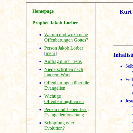
Homepage
Kurt 
Prophet Jakob Lorber
Warum und wozu neue
Offenbarungen Gottes?
Person Jakob Lorber
[
mehr
]
Inhaltsü
Auftrag durch Jesus
Selb
Niederschriften nach
innerem Wort
Ver
Offenbarungen über die
Evangelien
Wichtige
Jesu
Offenbarungsthemen
Person und Leben Jesu;
Evangelienforschung
Schöpfung oder
Evolution?