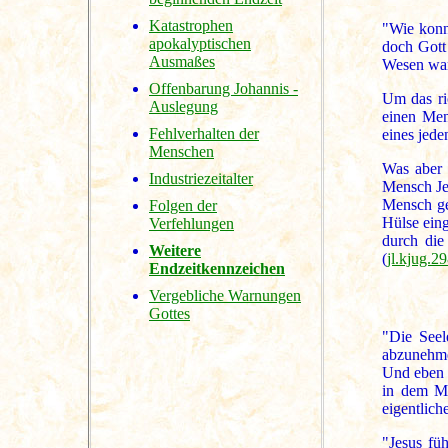
Katastrophen
"Wie konn
apokalyptischen
doch Got
Ausmaßes
Wesen wa
Offenbarung Johannis -
Um das ri
Auslegung
einen Mens
Fehlverhalten der
eines jede
Menschen
Was aber 
Industriezeitalter
Mensch Jes
Mensch ge
Folgen der
Hülse eing
Verfehlungen
durch die
Weitere
(
jl.kjug.2
Endzeitkennzeichen
Vergebliche Warnungen
Gottes
"Die Seel
abzunehmen
Und eben 
in dem Ma
eigentlich
"Jesus füh