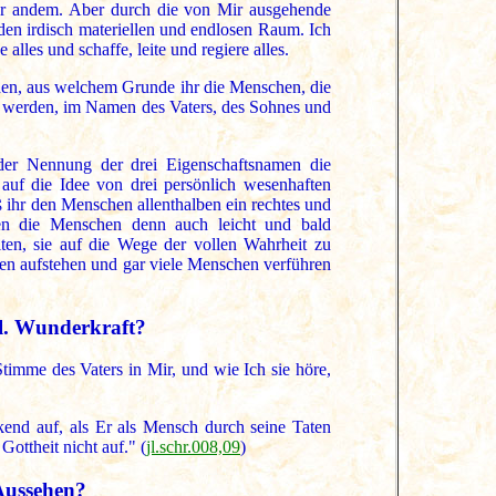
ner andem. Aber durch die von Mir ausgehende
 den irdisch materiellen und endlosen Raum. Ich
alles und schaffe, leite und regiere alles.
hen, aus welchem Grunde ihr die Menschen, die
 werden, im Namen des Vaters, des Sohnes und
der Nennung der drei Eigenschaftsnamen die
 auf die Idee von drei persönlich wesenhaften
ß ihr den Menschen allenthalben ein rechtes und
en die Menschen denn auch leicht und bald
ten, sie auf die Wege der vollen Wahrheit zu
ten aufstehen und gar viele Menschen verführen
ttl. Wunderkraft?
Stimme des Vaters in Mir, und wie Ich sie höre,
end auf, als Er als Mensch durch seine Taten
Gottheit nicht auf." (
jl.schr.008,09
)
Aussehen?