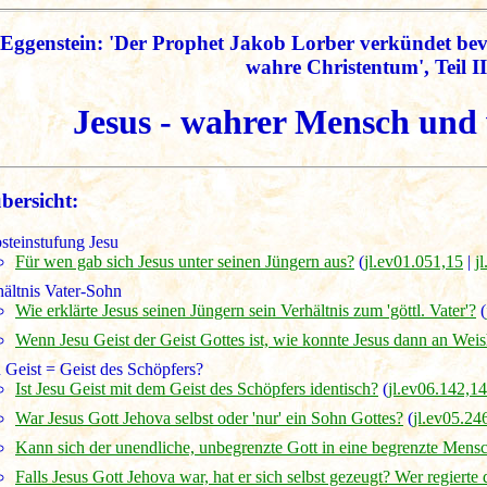
Eggenstein: 'Der Prophet Jakob Lorber verkündet be
wahre Christentum', Teil II
Jesus - wahrer Mensch und
bersicht:
steinstufung Jesu
Für wen gab sich Jesus unter seinen Jüngern aus?
(
jl.ev01.051,15
|
j
hältnis Vater-Sohn
Wie erklärte Jesus seinen Jüngern sein Verhältnis zum 'göttl. Vater'?
(
Wenn Jesu Geist der Geist Gottes ist, wie konnte Jesus dann an We
 Geist = Geist des Schöpfers?
Ist Jesu Geist mit dem Geist des Schöpfers identisch?
(
jl.ev06.142,14
War Jesus Gott Jehova selbst oder 'nur' ein Sohn Gottes?
(
jl.ev05.24
Kann sich der unendliche, unbegrenzte Gott in eine begrenzte Mens
Falls Jesus Gott Jehova war, hat er sich selbst gezeugt? Wer regiert