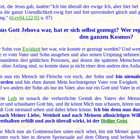
t, die Jesus gab, lautete:"Ich bin überall der ewige Ich, aber hier be
s die ganze Unendlichkeit ewig fort und fort unverändert gleich und g
g." (
jl.ev04.122,03
u. 07)
sus Gott Jehova war, hat er sich selbst gezeugt? Wer r
den ganzen Kosmos?
r Sohn von
Ewigkeit
her war, wie konnte er gezeugt werden? Und we
e er vom Vater und Sohn ausgehen und also seinen Ursprung nehmen
standeten drei göttlichen Personen, aus denen die späteren Menschen
. ohne Anfang sind, so konnte dann ja nicht einer dem andern den Anf
als nun ein Mensch im Fleische vor euch, der Sohn und
bin niemal
worden
und bin eben darum Mein hochsteigener Vater von Ewigkeit. W
 wo anders der Sohn als nur im Vater, also nur ein Gott und Vater in e
ein
Leib
ist sonach die verherrlichte Gestalt des Vaters der Me
cher und schaubarer Gott bin, und ihr könnt Mich nun schauen, hören 
daß Gott niemand sehen und dabei leben könne.
Ich bin denn nun durc
nach Meiner Liebe, Weisheit und nach Meinem allmächtigen Will
nthalben erfüllt und auch überall wirkt, ist der
Heilige Geist
.
ihr Mich nun als Gottmenschen unter euch sehet, bin mit Meiner gan
 unter euch hier in diesem Speisesaale auf dem Ölberg und befinde