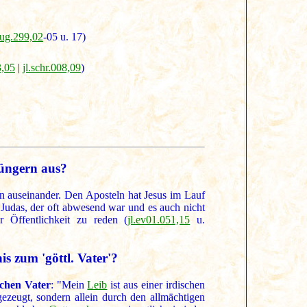
kjug.299,02
-05 u. 17)
3,05
|
jl.schr.008,09
)
Jüngern aus?
en auseinander. Den Aposteln hat Jesus im Lauf
 Judas, der oft abwesend war und es auch nicht
r Öffentlichkeit zu reden (
jl.ev01.051,15
u.
is zum 'göttl. Vater'?
schen Vater
: "Mein
Leib
ist aus einer irdischen
ezeugt, sondern allein durch den allmächtigen