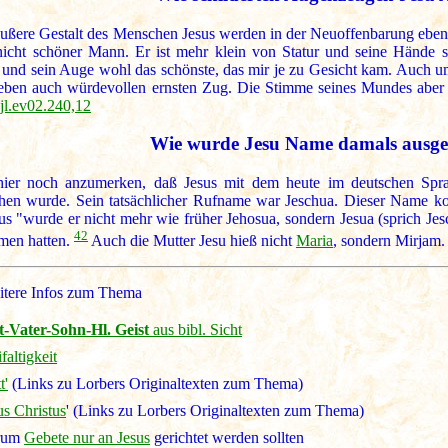
äußere Gestalt des Menschen Jesus werden in der Neuoffenbarung ebenf
nicht schöner Mann. Er ist mehr klein von Statur und seine Hände si
 und sein Auge wohl das schönste, das mir je zu Gesicht kam. Auch u
ben auch würdevollen ernsten Zug. Die Stimme seines Mundes aber 
jl.ev02.240,12
Wie wurde Jesu Name damals ausge
ier noch anzumerken, daß Jesus mit dem heute im deutschen Spra
hen wurde. Sein tatsächlicher Rufname war Jeschua. Dieser Name kom
us "wurde er nicht mehr wie früher Jehosua, sondern Jesua (sprich Jes
42
men hatten.
Auch die Mutter Jesu hieß nicht
Maria
, sondern Mirjam.
itere Infos zum Thema
t-Vater-Sohn-Hl. Geist
aus bibl. Sicht
faltigkeit
t'
(Links zu Lorbers Originaltexten zum Thema)
us Christus
' (Links zu Lorbers Originaltexten zum Thema)
rum
Gebete nur an Jesus
gerichtet werden sollten