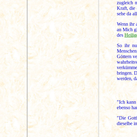
zugleich 
Kraft, die
sehe da al
Wenn ihr 
an Mich g
des
Heilig
So ihr nu
Menschen,
Göttern ve
wahrheit
verkümmer
bringen. D
werden, da
"Ich kann 
ebenso han
"Die Gott
dieselbe i