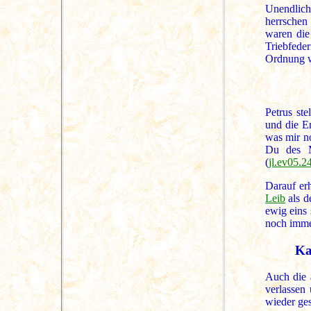
Unendlichk
herrschen 
waren die
Triebfede
Ordnung w
Petrus st
und die E
was mir no
Du des M
(
jl.ev05.2
Darauf erh
Leib
als d
ewig eins 
noch immer
Ka
Auch die 
verlassen
wieder gest