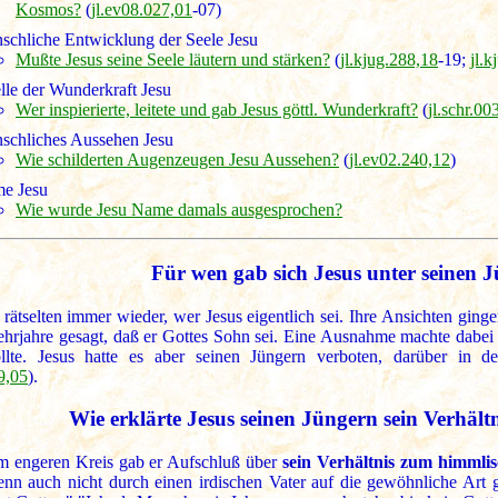
Kosmos?
(
jl.ev08.027,01
-07)
schliche Entwicklung der Seele Jesu
Mußte Jesus seine Seele läutern und stärken?
(
jl.kjug.288,18
-19;
jl.
lle der Wunderkraft Jesu
Wer inspierierte, leitete und gab Jesus göttl. Wunderkraft?
(
jl.schr.00
schliches Aussehen Jesu
Wie schilderten Augenzeugen Jesu Aussehen?
(
jl.ev02.240,12
)
e Jesu
Wie wurde Jesu Name damals ausgesprochen?
Für wen gab sich Jesus unter seinen 
rätselten immer wieder, wer Jesus eigentlich sei. Ihre Ansichten ging
Lehrjahre gesagt, daß er Gottes Sohn sei. Eine Ausnahme machte dabei
llte. Jesus hatte es aber seinen Jüngern verboten, darüber in de
9,05
).
Wie erklärte Jesus seinen Jüngern sein Verhältn
m engeren Kreis gab er Aufschluß über
sein Verhältnis zum himmli
enn auch nicht durch einen irdischen Vater auf die gewöhnliche Art g