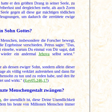
hatte er den größten Drang in seiner Seele, zu
 Weiberlust und dergleichen mehr, als auch Zorm
eele gegen all diese gar mächtigen tödlichen
erleugnungen, um dadurch die zerrüttete ewige
ein Sohn Gottes?
e Menschen, insbesondere die Forscher bewegt,
ie Ergebnisse verschieden. Petrus sagte: "Das,
ht einsehe, warum Du einmal von Dir sagst, daß
wieder ein andermal
Jehova
selbst seiest."
 als dessen ewiger Sohn, sondern allein dieser
ge als völlig verklärt auferstehen und dann für
schensohn zu tun und zu reden habe, und den ihr
et und wirkt." (
jl.ev05.246,17
)
enzte Menschengestalt zwängen?
a
, der unendlich ist, diese Deine Unendlichkeit
itdem bis heute von Millionen Menschen immer