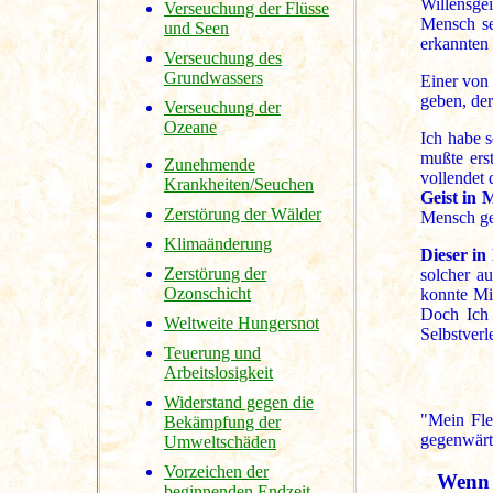
Willensgei
Verseuchung der Flüsse
Mensch se
und Seen
erkannten 
Verseuchung des
Grundwassers
Einer von 
geben, der
Verseuchung der
Ozeane
Ich habe s
mußte ers
Zunehmende
vollendet
Krankheiten/Seuchen
Geist in M
Zerstörung der Wälder
Mensch ge
Klimaänderung
Dieser in
Zerstörung der
solcher a
Ozonschicht
konnte Mi
Doch Ich 
Weltweite Hungersnot
Selbstverl
Teuerung und
Arbeitslosigkeit
Widerstand gegen die
"Mein Fle
Bekämpfung der
gegenwärti
Umweltschäden
Vorzeichen der
Wenn 
beginnenden Endzeit