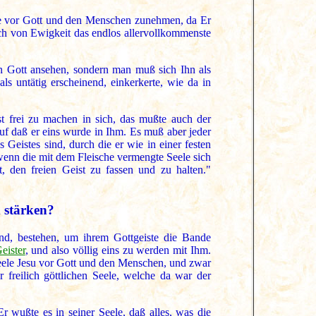
de vor Gott und den Menschen zunehmen, da Er
h von Ewigkeit das endlos allervollkommenste
en Gott ansehen, sondern man muß sich Ihn als
ls untätig erscheinend, einkerkerte, wie da in
t frei zu machen in sich, das mußte auch der
uf daß er eins wurde in Ihm. Es muß aber jeder
Geistes sind, durch die er wie in einer festen
wenn die mit dem Fleische vermengte Seele sich
t, den freien Geist zu fassen und zu halten."
d stärken?
end, bestehen, um ihrem Gottgeiste die Bande
eister
, und also völlig eins zu werden mit Ihm.
ele Jesu vor Gott und den Menschen, und zwar
 freilich göttlichen Seele, welche da war der
Er wußte es in seiner Seele, daß alles, was die