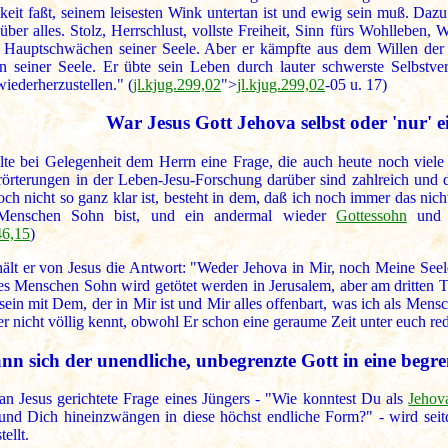
eit faßt, seinem leisesten Wink untertan ist und ewig sein muß. Dazu 
über alles. Stolz, Herrschlust, vollste Freiheit, Sinn fürs Wohlleben,
 Hauptschwächen seiner Seele. Aber er kämpfte aus dem Willen der S
rn seiner Seele. Er übte sein Leben durch lauter schwerste Selbstv
iederherzustellen." (
jl.kjug.299,02
">
jl.kjug.299,02
-05 u. 17)
War Jesus Gott Jehova selbst oder 'nur' 
ellte bei Gelegenheit dem Herrn eine Frage, die auch heute noch viel
rörterungen in der Leben-Jesu-Forschung darüber sind zahlreich und d
ch nicht so ganz klar ist, besteht in dem, daß ich noch immer das nic
enschen Sohn bist, und ein andermal wieder
Gottessohn
und 
46,15
)
ält er von Jesus die Antwort: "Weder Jehova in Mir, noch Meine Seele
es Menschen Sohn wird getötet werden in Jerusalem, aber am dritten Ta
sein mit Dem, der in Mir ist und Mir alles offenbart, was ich als Men
 nicht völlig kennt, obwohl Er schon eine geraume Zeit unter euch red
nn sich der unendliche, unbegrenzte Gott in eine begr
an Jesus gerichtete Frage eines Jüngers - "Wie konntest Du als
Jehov
 und Dich hineinzwängen in diese höchst endliche Form?" - wird se
ellt.