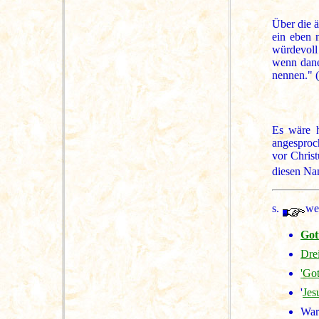
Über die 
ein eben 
würdevoll
wenn dane
nennen." (
Es wäre h
angesproc
vor Christ
diesen Na
s.
we
Got
Drei
'Got
'
Jes
Wa