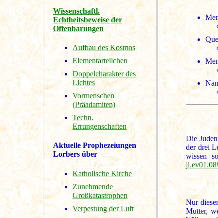
Wissenschaftl.
Men
Echtheitsbeweise der
Offenbarungen
Que
Aufbau des Kosmos
Elementarteilchen
Men
Doppelcharakter des
Lichtes
Nam
Vormenschen
(Präadamiten)
Techn.
Errungenschaften
Die Juden 
Aktuelle Prophezeiungen
der drei 
Lorbers über
wissen so
jl.ev01.08
Katholische Kirche
Zunehmende
Großkatastrophen
Nur diese
Verpestung der Luft
Mutter, w