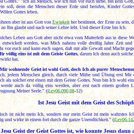
st Gottes." "Ich als Mensch, wie Ich nun vor euch stehe, bin kein Got
in soll, denn die Menschen dieser Erde sind berufen, Kinder Gott
Willen Gottes leben.
ihnen aber ist aus Gott von
Ewigkeit
her bestimmt, der Erste zu sein, 
 an Ihn glaubt und nach seiner Lehre lebt. Und dieser Erste bin Ich.
olches Leben aus Gott aber nicht etwa vom Mutterleib aus in diese We
t entwickelt werden, was Mich nahezu volle dreißig Jahre Zeit und 
 da vor euch und kann euch sagen, daß mir alle Gewalt und Macht geg
ir völlig eins ist mit dem Geiste Gottes
, darum Ich denn auch solche
wirkt hat.
 Mir wohnende Geist ist wohl Gott, doch Ich als purer Menschens
uch, jedem Menschen gleich, durch viele Mühe und Übung erst Mir
ch als solcher erst einen mit dem Geiste Gottes. Nun bin Ich wohl ei
werde auch da völlig eins werden, aber erst nach einem großen Le
eugnung Meiner Seele." (
jl.ev06.090,08
-12)
Ist Jesu Geist mit dem Geist des Schöpf
isch ist nicht mein Ich, sondern nur mein Geist ist mein wahrstes Ic
g und wirke in einem fort durch die ganze Unendlichkeit." (
jl.ev06.14
Jesu Geist der Geist Gottes ist, wie konnte Jesus da