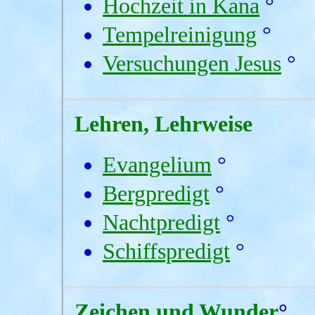
Hochzeit in Kana
°
Tempelreinigung
°
Versuchungen Jesus
°
Lehren, Lehrweise
Evangelium
°
Bergpredigt
°
Nachtpredigt
°
Schiffspredigt
°
Zeichen und Wunder
°