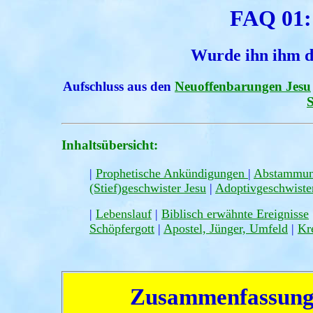
FAQ 01: 
Wurde ihn ihm d
Aufschluss aus den
Neuoffenbarungen Jesu
Inhaltsübersicht:
|
Prophetische Ankündigungen
|
Abstammun
(Stief)geschwister Jesu
|
Adoptivgeschwiste
|
Lebenslauf
|
Biblisch erwähnte Ereignisse
Schöpfergott
|
Apostel, Jünger, Umfeld
|
Kr
Zusammenfassun