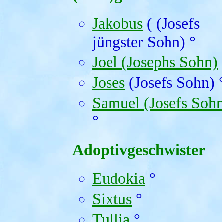
Jakobus
( (Josefs
jüngster Sohn) °
Joel (Josephs Sohn)
Joses
(Josefs Sohn) 
Samuel (Josefs Soh
°
Adoptivgeschwister
Eudokia
°
Sixtus
°
Tullia
°