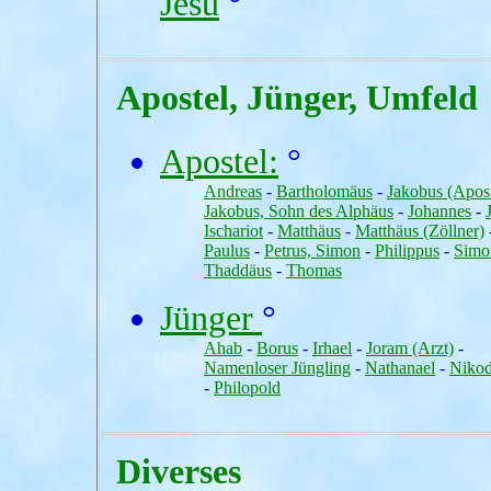
Jesu
°
Apostel, Jünger, Umfeld
Apostel:
°
Andreas
-
Bartholomäus
-
Jakobus (Apost
Jakobus, Sohn des Alphäus
-
Johannes
-
Ischariot
-
Matthäus
-
Matthäus (Zöllner)
Paulus
-
Petrus, Simon
-
Philippus
-
Simo
Thaddäus
-
Thomas
Jünger
°
Ahab
-
Borus
-
Irhael
-
Joram (Arzt)
-
Namenloser Jüngling
-
Nathanael
-
Niko
-
Philopold
Diverses