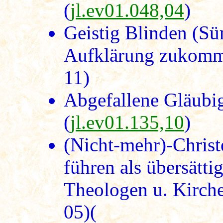
(
jl.ev01.048,04
)
Geistig Blinden (Sü
Aufklärung zukomme
11)
Abgefallene Gläubi
(
jl.ev01.135,10
)
(Nicht-mehr)-Christe
führen als übersättig
Theologen u. Kirche
05)(