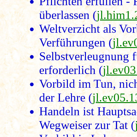
Pflichten erfüllen - 
überlassen (
jl.him1
Weltverzicht als Vo
Verführungen (
jl.e
Selbstverleugnung 
erforderlich (
jl.ev0
Vorbild im Tun, ni
der Lehre (
jl.ev05.
Handeln ist Hauptsa
Wegweiser zur Tat (