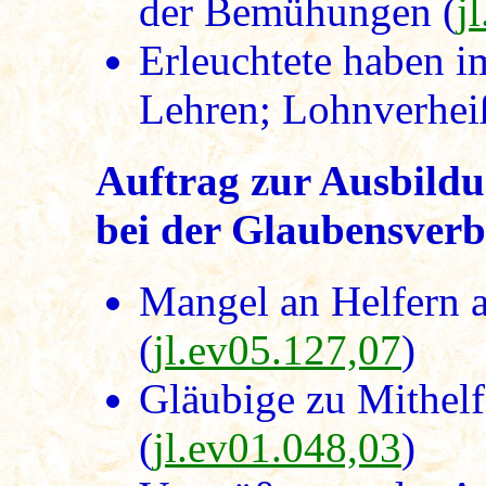
der Bemühungen (
j
Erleuchtete haben 
Lehren; Lohnverhei
Auftrag zur Ausbildu
bei der Glaubensverb
Mangel an Helfern a
(
jl.ev05.127,07
)
Gläubige zu Mithel
(
jl.ev01.048,03
)