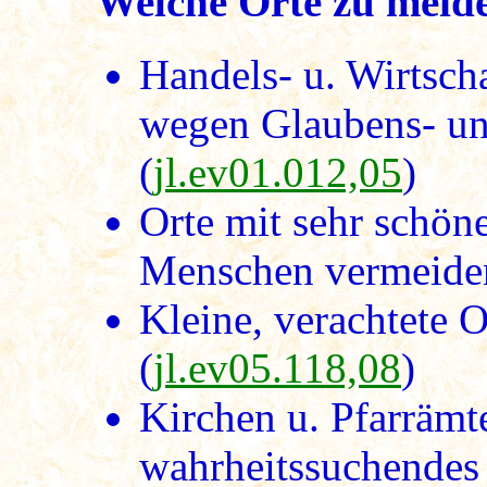
Welche Orte zu meide
Handels- u. Wirtscha
wegen Glaubens- u
(
jl.ev01.012,05
)
Orte mit sehr schön
Menschen vermeide
Kleine, verachtete O
(
jl.ev05.118,08
)
Kirchen u. Pfarrämt
wahrheitssuchendes 