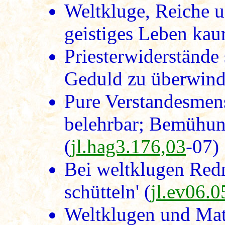
Weltkluge, Reiche u
geistiges Leben kau
Priesterwiderstände 
Geduld zu überwind
Pure Verstandesmens
belehrbar; Bemühun
(
jl.hag3.176,03
-07)
Bei weltklugen Red
schütteln' (
jl.ev06.0
Weltklugen und Mate