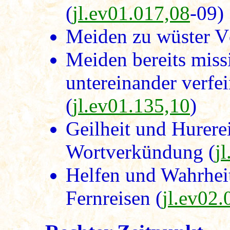
(
jl.ev01.017,08
-09)
Meiden zu wüster V
Meiden bereits missi
untereinander verfe
(
jl.ev01.135,10
)
Geilheit und Hurere
Wortverkündung (
j
Helfen und Wahrheit 
Fernreisen (
jl.ev02.