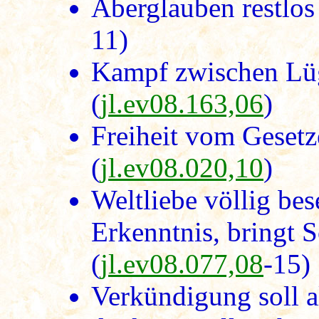
Aberglauben restlos 
11)
Kampf zwischen Lüg
(
jl.ev08.163,06
)
Freiheit vom Geset
(
jl.ev08.020,10
)
Weltliebe völlig bes
Erkenntnis, bringt 
(
jl.ev08.077,08
-15)
Verkündigung soll a