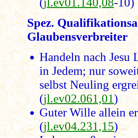
(
jl.ev01.140,08
-10)
Spez. Qualifikations
Glaubensverbreiter
Handeln nach Jesu L
in Jedem; nur soweit
selbst Neuling ergrei
(
jl.ev02.061,01
)
Guter Wille allein e
(
jl.ev04.231,15
)