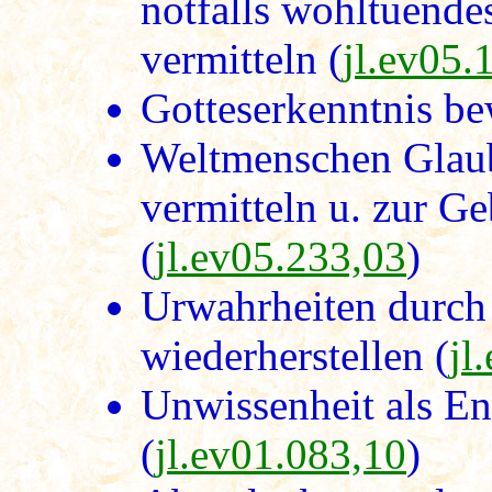
notfalls wohltuende
vermitteln (
jl.ev05.
Gotteserkenntnis be
Weltmenschen Glau
vermitteln u. zur G
(
jl.ev05.233,03
)
Urwahrheiten durch 
wiederherstellen (
jl
Unwissenheit als En
(
jl.ev01.083,10
)