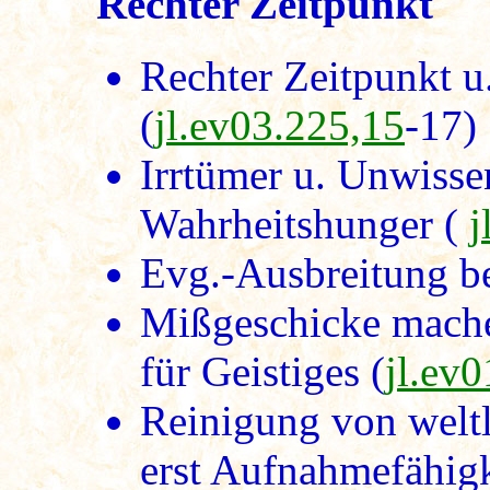
Rechter Zeitpunkt
Rechter Zeitpunkt 
(
jl.ev03.225,15
-17)
Irrtümer u. Unwisse
Wahrheitshunger (
j
Evg.-Ausbreitung be
Mißgeschicke mache
für Geistiges (
jl.ev
Reinigung von welt
erst Aufnahmefähigk