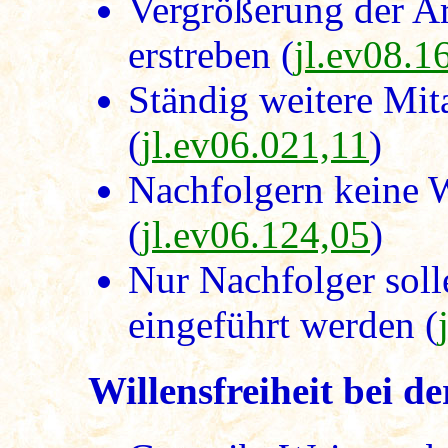
Vergrößerung der Ar
erstreben (
jl.ev08.1
Ständig weitere Mita
(
jl.ev06.021,11
)
Nachfolgern keine W
(
jl.ev06.124,05
)
Nur Nachfolger soll
eingeführt werden (
Willensfreiheit bei d