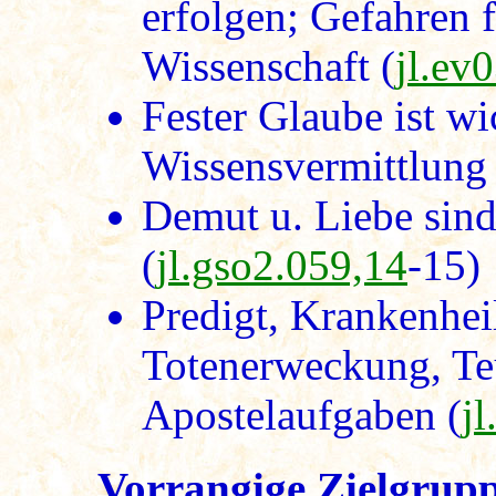
erfolgen; Gefahren f
Wissenschaft (
jl.ev
Fester Glaube ist wi
Wissensvermittlung 
Demut u. Liebe sind
(
jl.gso2.059,14
-15)
Predigt, Krankenhei
Totenerweckung, Teu
Apostelaufgaben (
j
Vorrangige Zielgrup