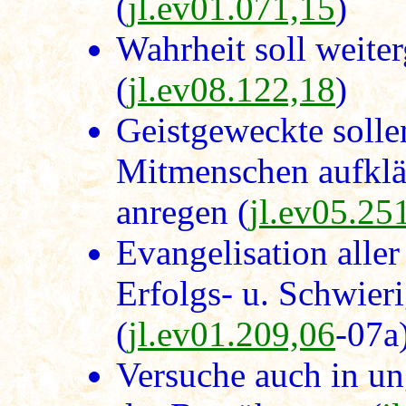
(
jl.ev01.071,15
)
Wahrheit soll weite
(
jl.ev08.122,18
)
Geistgeweckte solle
Mitmenschen aufklä
anregen (
jl.ev05.25
Evangelisation aller
Erfolgs- u. Schwier
(
jl.ev01.209,06
-07a
Versuche auch in u