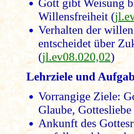
Gott gibt Weisung bz
Willensfreiheit (
jl.
Verhalten der wille
entscheidet über Zu
(
jl.ev08.020,02
)
Lehrziele und Aufga
Vorrangige Ziele: G
Glaube, Gottesliebe 
Ankunft des Gottesr