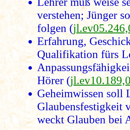
Lehrer muß weise se
verstehen; Jünger so
folgen (
jl.ev05.246
Erfahrung, Geschick
Qualifikation fürs L
Anpassungsfähigkei
Hörer (
jl.ev10.189,
Geheimwissen soll 
Glaubensfestigkeit 
weckt Glauben bei 