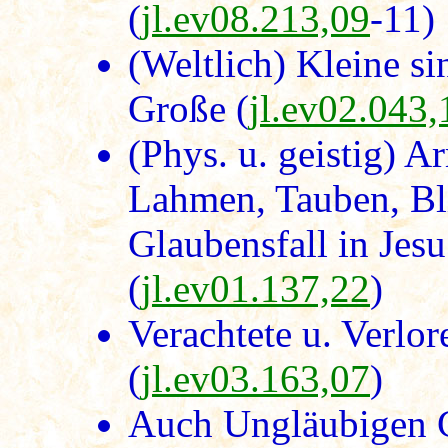
(
jl.ev08.213,09
-11)
(Weltlich) Kleine si
Große (
jl.ev02.043,
(Phys. u. geistig) 
Lahmen, Tauben, Bl
Glaubensfall in Jes
(
jl.ev01.137,22
)
Verachtete u. Verlo
(
jl.ev03.163,07
)
Auch Ungläubigen 