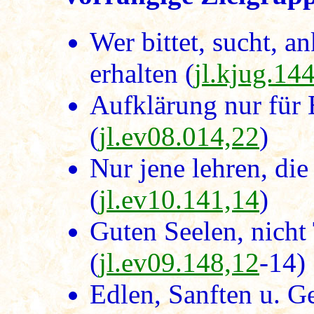
Wer bittet, sucht, an
erhalten (
jl.kjug.14
Aufklärung nur für 
(
jl.ev08.014,22
)
Nur jene lehren, di
(
jl.ev10.141,14
)
Guten Seelen, nicht
(
jl.ev09.148,12
-14)
Edlen, Sanften u. G