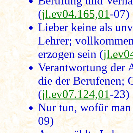
Berufung und Verha
(
jl.ev04.165,01
-07)
Lieber keine als un
Lehrer; vollkommen
erzogen sein (
jl.ev0
Verantwortung der A
die der Berufenen; 
(
jl.ev07.124,01
-23)
Nur tun, wofür man 
09)