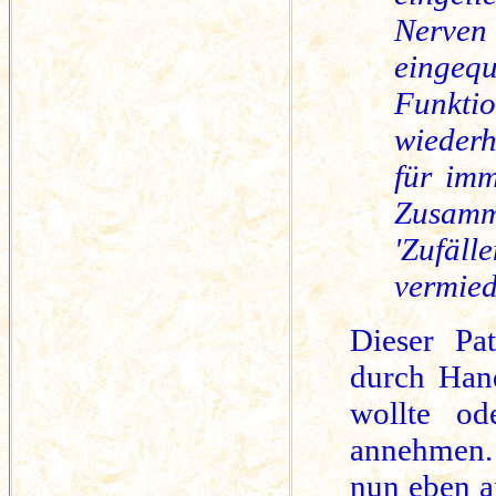
Nerven
eingequ
Funk
wieder
für im
Zusam
'Zufäll
vermie
Dieser Pat
durch Han
wollte od
annehmen.
nun eben a