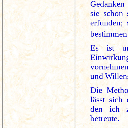
Gedanken u
sie schon 
erfunden;
bestimmen d
Es ist un
Einwirk
vornehmen
und Willens
Die Metho
lässt sich
den ich z
betreute.