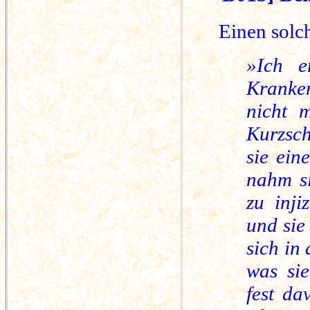
Einen solch
»Ich e
Kranken
nicht 
Kurzsch
sie ein
nahm si
zu inji
und sie
sich in
was si
fest da