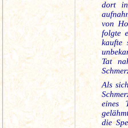
dort i
aufnahm
von Hom
folgte 
kaufte 
unbekan
Tat na
Schmerz
Als sic
Schmer
eines 
gelähmt
die Spe