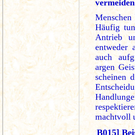
vermeiden
Menschen h
Häufig tun
Antrieb u
entweder 
auch aufg
argen Geis
scheinen d
Entscheidu
Handlung
respektie
machtvoll 
B015] Bei