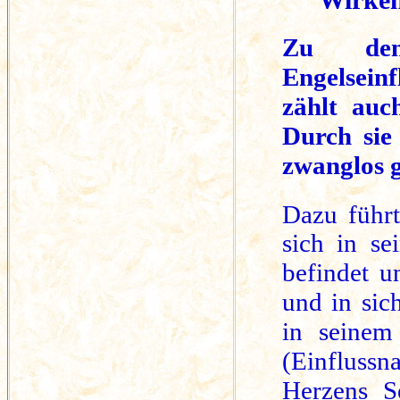
Zu den 
Engelseinf
zählt auc
Durch sie
zwanglos g
Dazu führ
sich in se
befindet u
und in sic
in seinem
(Einflussn
Herzens S