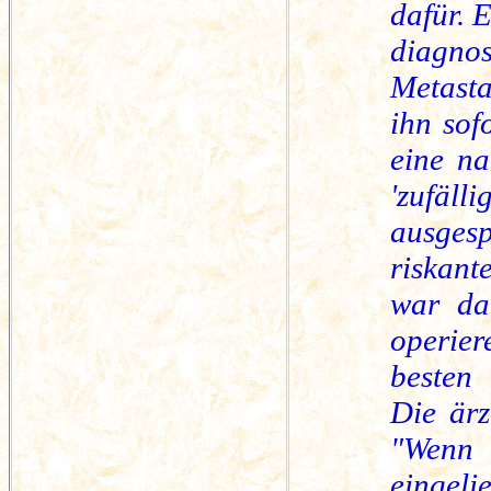
dafür. 
diagno
Metasta
ihn sof
eine na
'zufäl
ausges
riskant
war da
operier
besten 
Die ärz
"Wenn 
eingel