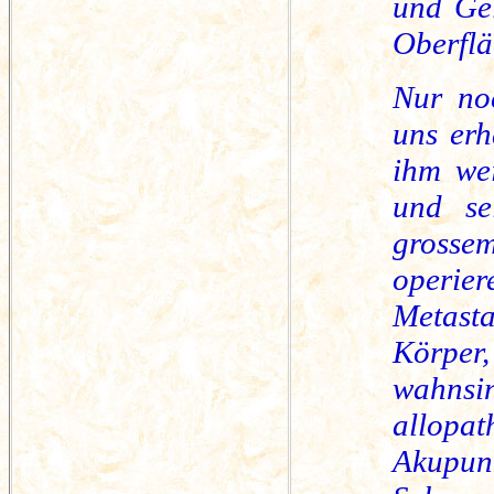
und Gel
Oberflä
Nur noc
uns erh
ihm wei
und se
grosse
operie
Metast
Körper
wahns
allop
Akupunk