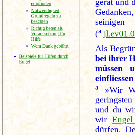
gerät und 
empfinden
Gedanken,
Notwendigkeit,
Grundregeln zu
seinigen
beachten
Richtig beten als
a
(
jl.ev01.
Voraussetzung für
Hilfe
Als Begrü
Wem Dank gebührt
bei ihrer 
Beispiele für Hilfen durch
Engel
müssen u
einfliesse
a
»Wir Wei
geringsten
und du wir
wir
Engel
dürfen. D