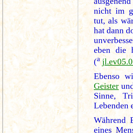
ausgehend
nicht im g
tut, als wä
hat dann d
unverbesse
eben die h
a
(
jl.ev05.
Ebenso wi
Geister
und
Sinne, Tr
Lebenden e
Während E
eines Mens