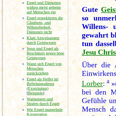
Engel und Dämonen
wirken meist geheim
Gute
Geis
auf Menschen ein
so unmerk
Engel respektieren die
Glaubens- und
Willens- 
Willensfreiheit,
Dämonen nicht
gewahrt bl
Klare Anweisungen
tun dasse
durch Geistwesen
Jesus und Engel als
Jesu Chris
Beschützer gegen böse
Geistwesen
Über die 
Wann sich Engel von
Menschen
Einwirken
zurückziehen
Engel als Helfer im
a
Lorber
:
»(
Befreiungsdienst
(Exorzismus)
bei den M
[
Beispiele
]
Gefühle un
Warnungen und
Strafen durch Engel
Mensch da
Wie Engel mangelnde
Kooperation