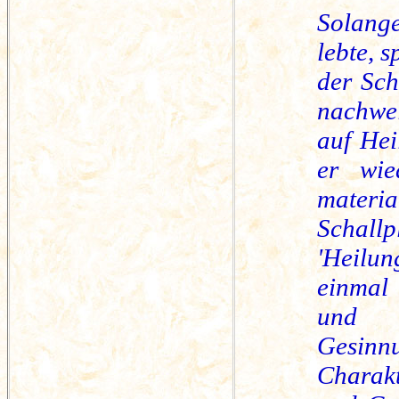
Solang
lebte, 
der Sc
nachwei
auf Hei
er wie
materia
Schall
'Heilu
einmal 
und W
Gesinn
Charakt