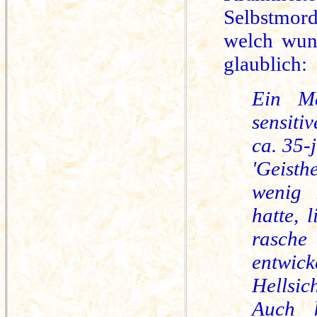
Selbstmord
welch wund
glaublich:
Ein Ma
sensiti
ca. 35-
'Geist
wenig 
hatte, 
rasche
entwic
Hellsic
Auch k