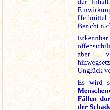
der Inhalt
Einwirkun
Heilmitte
Bericht nic
Erkennbar 
offensicht
aber ve
hinwegse
Unglück ve
Es wird s
Menschen
Fällen do
der Schade