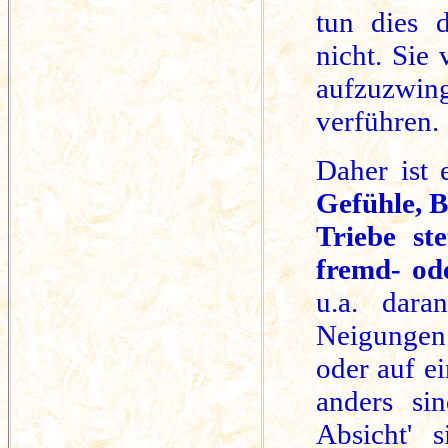
tun dies 
nicht. Sie
aufzuzwi
verführen.
Daher ist
Gefühle, B
Triebe st
fremd- od
u.a. dara
Neigungen
oder auf e
anders si
Absicht' 