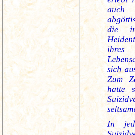
auch s
abgött
die i
Heiden
ihres
Lebense
sich au
Zum Ze
hatte 
Suizidv
seltsam
In je
Suizidv