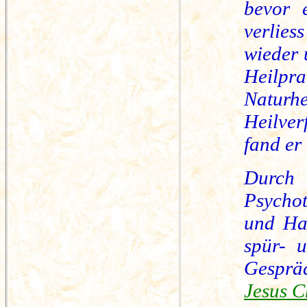
bevor e
verlie
wieder 
Heilpra
Naturh
Heilver
fand er
Durch 
Psychot
und Han
spür- 
Gesprä
Jesus C