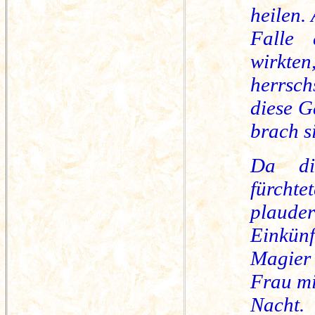
heilen.
Falle 
wirkte
herrsch
diese G
brach s
Da di
fürchte
plaud
Einkün
Magier 
Frau mi
Nacht