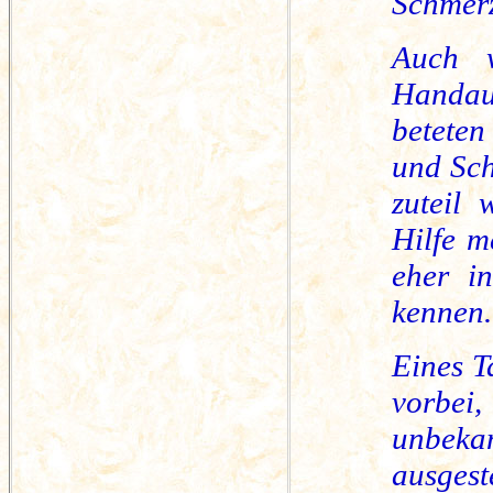
Schmer
Auch 
Handauf
beteten
und Sch
zuteil
Hilfe m
eher i
kennen.
Eines T
vorbei
unbek
ausgest