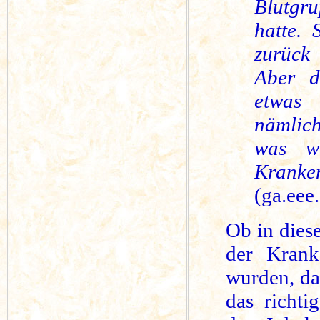
Blutgru
hatte. 
zurück
Aber d
etwas 
nämlich
was wi
Kranken
(ga.eee.
Ob in dies
der Krank
wurden, da
das richti