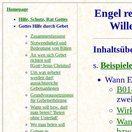
Homepage
Engel r
Hilfe, Schutz, Rat Gottes
Will
Gottes Hilfe durch Gebet
Zusammenfassung
Notwendigkeit und
Inhaltsübe
Bedeutung von Bitten
An wen sich Gebet
richten soll
s.
Beispiel
[
Gott=Jesus Christus
]
Um was gebetet
Wann En
werden darf;
aussichtsreiche
B014
Gebetsanliegen
Grundvoraussetzungen
zwe
für Gebetserhörung
Wann soll bzw. darf
Wirk
man beten? 'Beten
ohne Unterlaß'
Wann
Wo man beten soll
bzw.
Gebete in