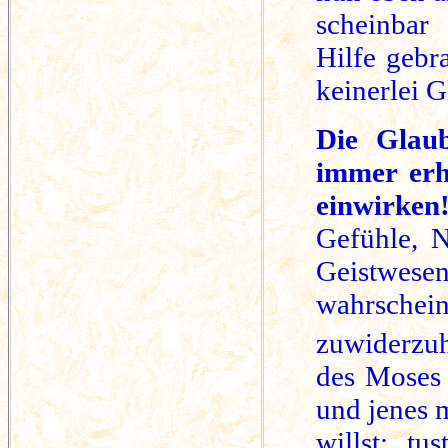
scheinbar
Hilfe gebra
keinerlei 
Die Glaub
immer erh
einwirken
Gefühle, 
Geistwes
wahrsch
zuwiderzu
des Moses 
und jenes 
willst; tu