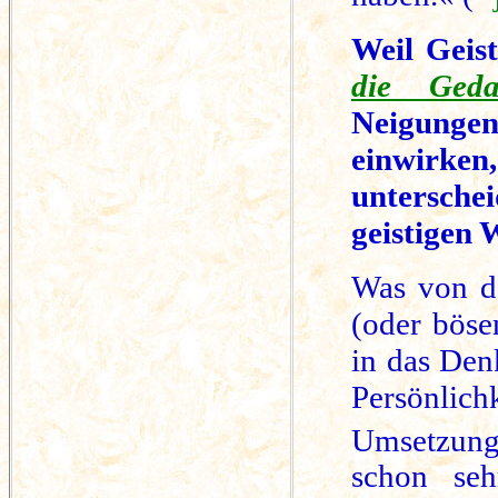
Weil Geis
die Geda
Neigung
einwirken
unterschei
geistigen 
Was von d
(oder bös
in das Den
Persönlich
Umsetzung
schon seh