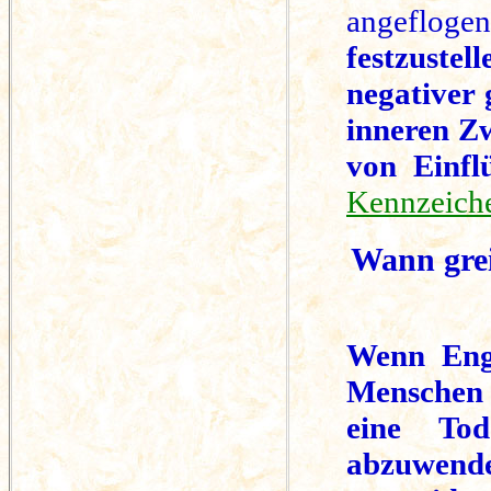
angefloge
festzustel
negativer 
inneren Zw
von Einfl
Kennzeich
Wann grei
Wenn Enge
Menschen 
eine Tod
abzuwende