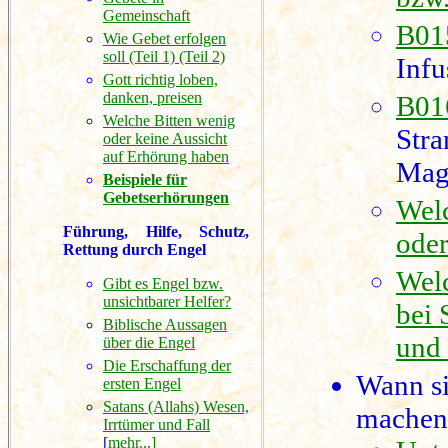
Gemeinschaft
B015
Wie Gebet erfolgen
soll (Teil 1)
(Teil 2)
Infu
Gott richtig loben,
danken, preisen
B016
Welche Bitten wenig
Stra
oder keine Aussicht
auf Erhörung haben
Mag
Beispiele für
Gebetserhörungen
Welc
Führung, Hilfe, Schutz,
oder
Rettung durch Engel
Welc
Gibt es Engel bzw.
unsichtbarer Helfer?
bei 
Biblische Aussagen
und
über die Engel
Die Erschaffung der
Wann si
ersten Engel
Satans (Allahs) Wesen,
machen 
Irrtümer und Fall
[
mehr...]