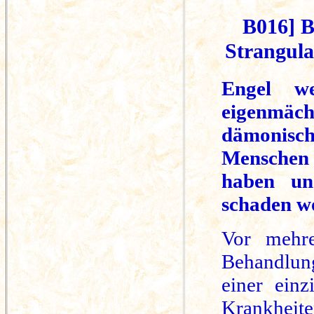
B016] B
Strangula
Engel w
eigenmäc
dämonisch
Menschen
haben un
schaden wo
Vor mehre
Behandlun
einer ein
Krankhei