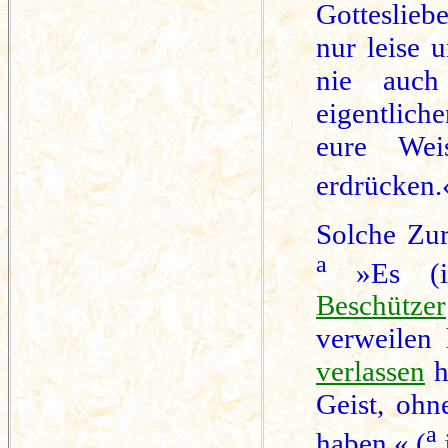
Gotteslie
nur leise 
nie auch
eigentlich
eure Wei
erdrücken.
Solche Zur
a
»Es (ist
Beschützer
verweilen
verlassen
h
Geist, ohn
a
haben.« (