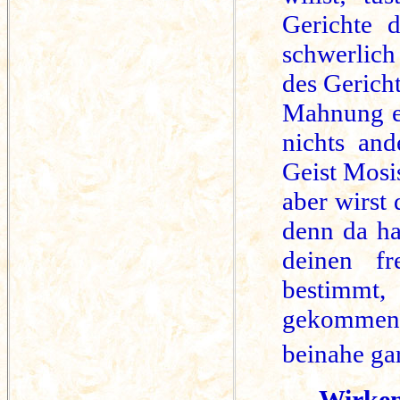
Gerichte 
schwerlich
des Gericht
Mahnung er
nichts and
Geist Mosi
aber wirst
denn da ha
deinen fr
bestimmt
gekommenen
beinahe gar
Wirken