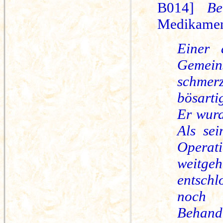
B014]
Be
Medikamen
Einer 
Gemei
schmer
bösart
Er wurd
Als sei
Opera
weitg
entsch
noch
Behand