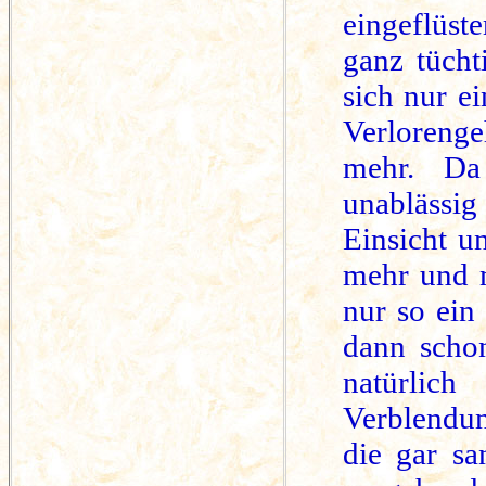
eingeflüst
ganz tüch
sich nur e
Verloreng
mehr. D
unablässig
Einsicht u
mehr und 
nur so ein
dann schon
natürlic
Verblendun
die gar s