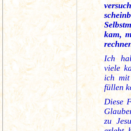
versuc
schein
Selbstm
kam, m
rechnen
Ich ha
viele k
ich mit
füllen k
Diese F
Glauben
zu Jesu
erlebt 