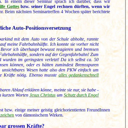
h. In einem dieser Seminar sprach ich darüber, dass wir
lfe Gottes
bzw. seiner Engel rechnen dürften, wenn wir
hr. Beim nächsten Seminartreffen 4 Wochen später berichtete
liche Auto-Positionsversetzung
arkind mit dem Auto von der Schule abholte, rannte
 auf meine Fahrbahnhälfte. Ich konnte sie vorher nicht
 Bevor ich überhaupt bewusst reagieren und bremsen
en Fahrbahnhälfte, sondern auf der Gegenfahrbahn! Zum
urden im geringsten verletzt! Da ich selbst ca. 50
remsen können, oder es hätten zumindest Bremsspuren
n unsichtbares Wesen hatte also den PKW einfach um
rme Kräfte nötig. Ebenso musste
alles gedankenschnell
baren Ablauf erklären könne, meinte sie nur, sie habe -
in kurzen Worten
Jesus Christus
um
Schutz durch Engel
t bzw. einige meiner geistig gleichorientierten FreundInnen
zeichen
von dämonischem Wirken.
ar grossen Kräfte?