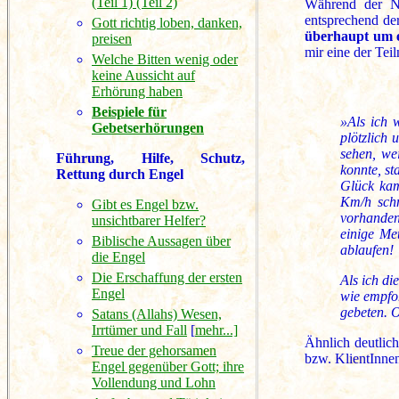
(Teil 1)
(Teil 2)
Während der Ni
entsprechend de
Gott richtig loben, danken,
überhaupt um 
preisen
mir eine der Tei
Welche Bitten wenig oder
keine Aussicht auf
Erhörung haben
Beispiele für
»Als ich 
Gebetserhörungen
plötzlich 
sehen, we
Führung, Hilfe, Schutz,
konnte, s
Rettung durch Engel
Glück kam
Km/h schn
Gibt es Engel bzw.
vorhanden
unsichtbarer Helfer?
einige Me
Biblische Aussagen über
ablaufen!
die Engel
Die Erschaffung der ersten
Als ich di
Engel
wie empfoh
gebeten. O
Satans (Allahs) Wesen,
Irrtümer und Fall
[
mehr...]
Ähnlich deutlic
Treue der gehorsamen
bzw. KlientInnen
Engel gegenüber Gott; ihre
Vollendung und Lohn