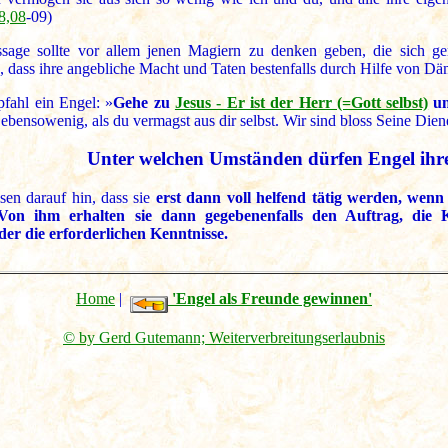
18,08
-09)
sage sollte vor allem jenen Magiern zu denken geben, die sich ge
, dass ihre angebliche Macht und Taten bestenfalls durch Hilfe von
fahl ein Engel: »
Gehe zu
Jesus - Er ist der Herr (=Gott selbst)
un
bensowenig, als du vermagst aus dir selbst. Wir sind bloss Seine Dien
Unter welchen Umständen dürfen Engel ihre
sen darauf hin, dass sie
erst dann voll helfend tätig werden, wen
on ihm erhalten sie dann gegebenenfalls den Auftrag, die 
er die erforderlichen Kenntnisse.
Home
|
'Engel als Freunde gewinnen'
© by Gerd Gutemann; Weiterverbreitungserlaubnis