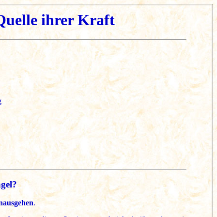
uelle ihrer Kraft
g
ngel?
hinausgehen
.