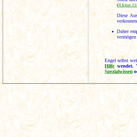
(
jl.kjug.1
Diese Aus
verkennen
Daher emp
vermögen e
Engel selbst wei
Hilfe
wendet. V
Spezialwissen
od