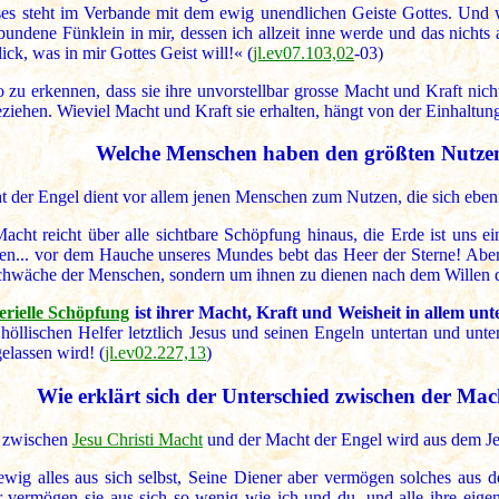
eses steht im Verbande mit dem ewig unendlichen Geiste Gottes. Und w
undene Fünklein in mir, dessen ich allzeit inne werde und das nichts 
ck, was in mir Gottes Geist will!« (
jl.ev07.103,02
-03)
 zu erkennen, dass sie ihre unvorstellbar grosse Macht und Kraft nicht
eziehen. Wieviel Macht und Kraft sie erhalten, hängt von der Einhaltun
Welche Menschen haben den größten Nutze
t der Engel dient vor allem jenen Menschen zum Nutzen, die sich ebenf
acht reicht über alle sichtbare Schöpfung hinaus, die Erde ist uns 
sen... vor dem Hauche unseres Mundes bebt das Heer der Sterne! Aber 
chwäche der Menschen, sondern um ihnen zu dienen nach dem Willen d
erielle Schöpfung
ist ihrer Macht, Kraft und Weisheit in allem unt
 höllischen Helfer letztlich Jesus und seinen Engeln untertan und un
elassen wird! (
jl.ev02.227,13
)
Wie erklärt sich der Unterschied zwischen der Ma
d zwischen
Jesu Christi Macht
und der Macht der Engel wird aus dem Jens
 ewig alles aus sich selbst, Seine Diener aber vermögen solches aus 
r vermögen sie aus sich so wenig wie ich und du, und alle ihre eig