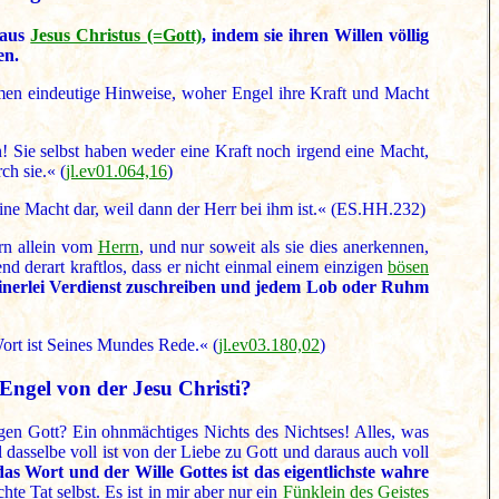
 aus
Jesus Christus (=Gott)
, indem sie ihren Willen völlig
en.
en eindeutige Hinweise, woher Engel ihre Kraft und Macht
n! Sie selbst haben weder eine Kraft noch irgend eine Macht,
ch sie.« (
jl.ev01.064,16
)
eine Macht dar, weil dann der Herr bei ihm ist.« (ES.HH.232)
ern allein vom
Herrn
, und nur soweit als sie dies anerkennen,
nd derart kraftlos, dass er nicht einmal einem einzigen
bösen
keinerlei Verdienst zuschreiben und jedem Lob oder Ruhm
 Wort ist Seines Mundes Rede.« (
jl.ev03.180,02
)
Engel von der Jesu Christi?
egen Gott? Ein ohnmächtiges Nichts des Nichtses! Alles, was
il dasselbe voll ist von der Liebe zu Gott und daraus auch voll
das Wort und der Wille Gottes ist das eigentlichste wahre
chte Tat selbst. Es ist in mir aber nur ein
Fünklein des Geistes