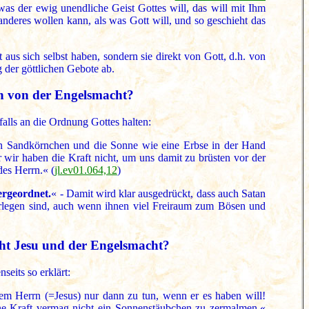
as der ewig unendliche Geist Gottes will, das will mit Ihm
anderes wollen kann, als was Gott will, und so geschieht das
 aus sich selbst haben, sondern sie direkt von Gott, d.h. von
g der göttlichen Gebote ab.
n von der Engelsmacht?
alls an die Ordnung Gottes halten:
ein Sandkörnchen und die Sonne wie eine Erbse in der Hand
wir haben die Kraft nicht, um uns damit zu brüsten vor der
es Herrn.« (
jl.ev01.064,12
)
ergeordnet.
« - Damit wird klar ausgedrückt, dass auch Satan
terlegen sind, auch wenn ihnen viel Freiraum zum Bösen und
cht Jesu und der Engelsmacht?
eits so erklärt:
dem Herrn (=Jesus) nur dann zu tun, wenn er es haben will!
ene Kraft vermag nicht ein Sonnenstäubchen zu zermalmen.«