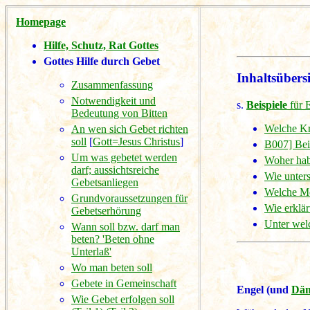
Homepage
Hilfe, Schutz, Rat Gottes
Gottes Hilfe durch Gebet
Inhaltsübersi
Zusammenfassung
Notwendigkeit und
s.
Beispiele
für 
Bedeutung von Bitten
Welche Kr
An wen sich Gebet richten
soll
[
Gott=Jesus Christus
]
B007] Bei
Um was gebetet werden
Woher hab
darf; aussichtsreiche
Wie unters
Gebetsanliegen
Welche Me
Grundvoraussetzungen für
Wie erklär
Gebetserhörung
Unter wel
Wann soll bzw. darf man
beten? 'Beten ohne
Unterlaß'
Wo man beten soll
Gebete in Gemeinschaft
Engel (und
Dä
Wie Gebet erfolgen soll