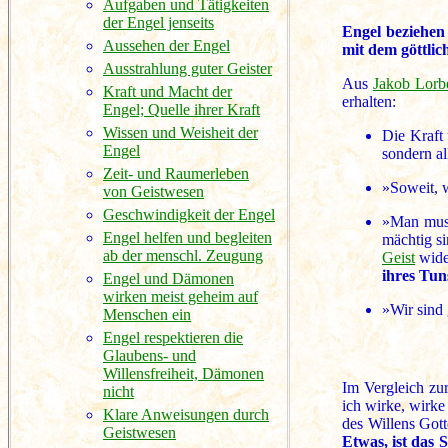
Aufgaben und Tätigkeiten
der Engel jenseits
Engel beziehen
Aussehen der Engel
mit dem göttlic
Ausstrahlung guter Geister
Aus
Jakob Lorb
Kraft und Macht der
erhalten:
Engel; Quelle ihrer Kraft
Wissen und Weisheit der
Die Kraft 
Engel
sondern al
Zeit- und Raumerleben
»Soweit, w
von Geistwesen
Geschwindigkeit der Engel
»Man muss
Engel helfen und begleiten
mächtig si
ab der menschl. Zeugung
Geist
wide
ihres Tun
Engel und Dämonen
wirken meist geheim auf
»Wir sind 
Menschen ein
Engel respektieren die
Glaubens- und
Willensfreiheit, Dämonen
Im Vergleich zu
nicht
ich wirke, wirke
Klare Anweisungen durch
des Willens Gott
Geistwesen
Etwas, ist das 