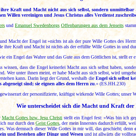
 ihre Kraft und Macht nicht aus sich selbst, sondern unmittelbar
hen Willen vereinigen und Jesus Christus alles Verdienst zuschreib
ers
und
Emanuel Swedenborgs
Offenbarungen aus dem Jenseits
stamm
und Macht der Engel ist »nichts ist als der pure Wille Gottes des Herr
le ihre Kraft und Macht ist nichts als der erfüllte Wille Gottes in und dur
ie ein Engel das Wahre und das Gute aus dem Göttlichen ist, stellt er 
 wissen, dass die Engel keinerlei Macht aus sich selbst haben, sond
nd. Wer unter ihnen meint, er habe Macht aus sich selbst, wird umgehe
rstehen kann. Darin liegt der Grund, weshalb die
Engel sich selbst 
s abgeneigt sind; sie eignen alles dem Herrn zu
.« (ES.HH.230)
gewisserart der personifizierte, kräftigst wirkende Wille Gottes; unser
Wie unterscheidet sich die Macht und Kraft der 
r
Macht Gottes bzw. Jesu Christi
stellt ein Engel fest: »Was bin ich g
 ich nur durch den
Geist Gottes
, der mein Innerstes dadurch erfüllt, we
es. Was demnach dieser Wille Gottes in mir will, das geschieht; denn
Sein und Bestehen aller Dinge und Wesen
und ist allwärts die vollbra