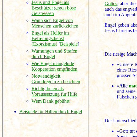
Jesus und Engel als
Gottes
; aber di
Beschützer gegen böse
auch das engverb
Geistwesen
auch im Augenbli
Wann sich Engel von
Engel geben also
Menschen zurückziehen
Jesus Christus b
Engel als Helfer im
Befreiungsdienst
(Exorzismus)
[
Beispiele
]
Warnungen und Strafen
Die riesige Mach
durch Engel
Wie Engel mangelnde
»Unsere M
Kooperation empfinden
eines Rie
grossen S
Notwendigkeit,
Grundregeln zu beachten
»
Alle
mat
Richtig beten als
und seine
Voraussetzung für Hilfe
Falschen g
Wem Dank gebührt
Beispiele für Hilfen durch Engel
Der Unterschie
»Gott tut
Sonst abe