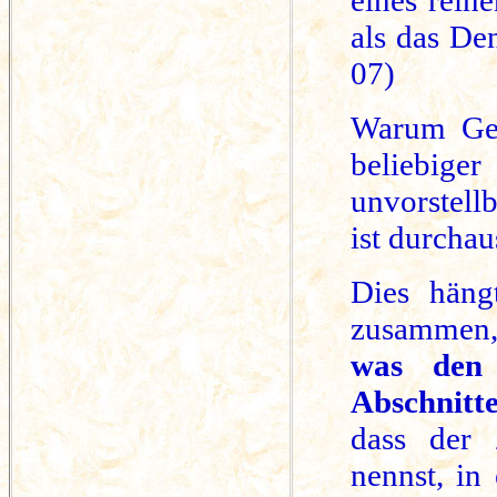
als das De
07)
Warum Geis
beliebi
unvorstell
ist durchau
Dies häng
zusammen,
was den 
Abschnitte
dass der 
nennst, in