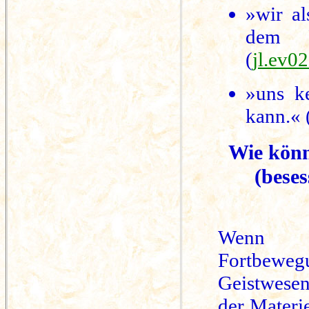
»wir al
dem R
(
jl.ev0
»uns ke
kann.« 
Wie könn
(bese
Wen
Fortbewegu
Geistwesen
der Materi