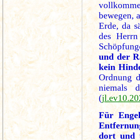
vollkomm
bewegen, a
Erde, da s
des Herrn
Schöpfunge
und der R
kein Hind
Ordnung d
niemals d
(
jl.ev10.20
Für Engel
Entfernung
dort und ü