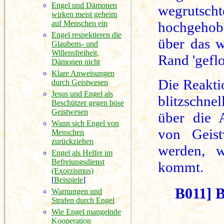
Engel und Dämonen
wegrutsch
wirken meist geheim
auf Menschen ein
hochgehobe
Engel respektieren die
über das w
Glaubens- und
Willensfreiheit,
Rand 'geflo
Dämonen nicht
Klare Anweisungen
Die Reakti
durch Geistwesen
Jesus und Engel als
blitzschne
Beschützer gegen böse
Geistwesen
über die 
Wann sich Engel von
von Geis
Menschen
zurückziehen
werden, w
Engel als Helfer im
Befreiungsdienst
kommt.
(Exorzismus)
[
Beispiele
]
B011] B
Warnungen und
Strafen durch Engel
Wie Engel mangelnde
Kooperation