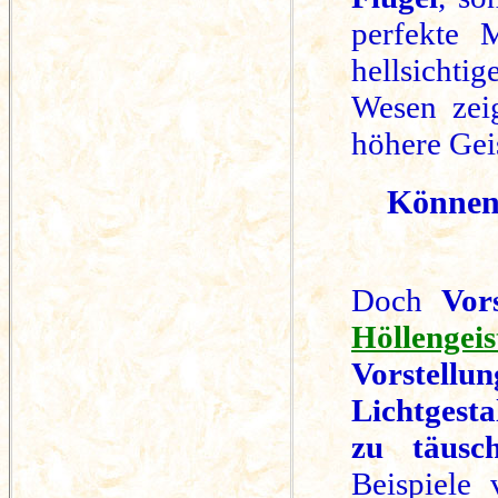
perfekte 
hellsichti
Wesen zei
höhere Geis
Können 
Doch
Vor
Höllengei
Vorstell
Lichtgesta
zu täus
Beispiele