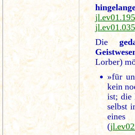
hingelang
jl.ev01.19
jl.ev01.03
Die
ged
Geistwes
Lorber) mö
»für un
kein no
ist; die
selbst 
eines 
(
jl.ev0