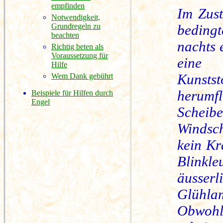
empfinden
Im Zus
Notwendigkeit,
beding
Grundregeln zu
beachten
nachts 
Richtig beten als
Voraussetzung für
eine 
Hilfe
Kunsts
Wem Dank gebührt
herumfl
Beispiele für Hilfen durch
Engel
Sche
Windsc
kein Kr
Blinkl
äusser
Glühla
Obwohl 