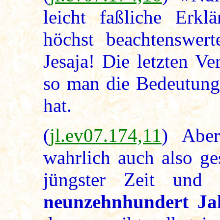
leicht faßliche Erkl
höchst beachtenswert
Jesaja! Die letzten Ve
so man die Bedeutung 
hat.
(
jl.ev07.174,11
) Abe
wahrlich auch also ge
jüngster Zeit un
neunzehnhundert Ja