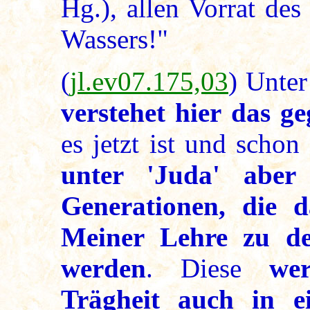
Hg.), allen Vorrat des
Wassers!"
(
jl.ev07.175,03
) Unte
verstehet hier das 
es jetzt ist und schon
unter 'Juda' aber 
Generationen, die
Meiner Lehre zu d
werden
. Diese
we
Trägheit auch in e