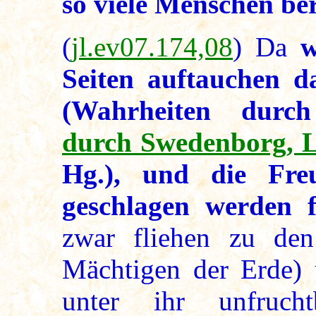
so viele Menschen be
(
jl.ev07.174,08
) Da
w
Seiten auftauchen d
(Wahrheiten dur
durch Swedenborg, L
Hg.), und die Fre
geschlagen werden 
zwar fliehen zu de
Mächtigen der Erde) 
unter ihr unfrucht