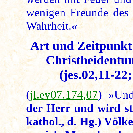
wenigen Freunde des 
Wahrheit.«
Art und Zeitpunkt 
Christheidentu
(jes.02,11-22
(
jl.ev07.174,07
) »Un
der Herr und wird st
kathol., d. Hg.) Völk