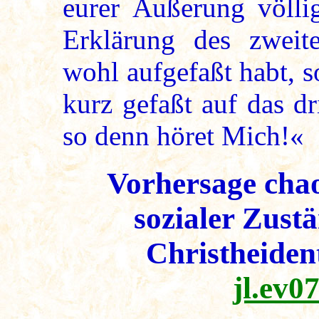
eurer Äußerung völlig
Erklärung des zweit
wohl aufgefaßt habt, 
kurz gefaßt auf das d
so denn höret Mich!«
Vorhersage chao
sozialer Zust
Christheide
jl.ev0