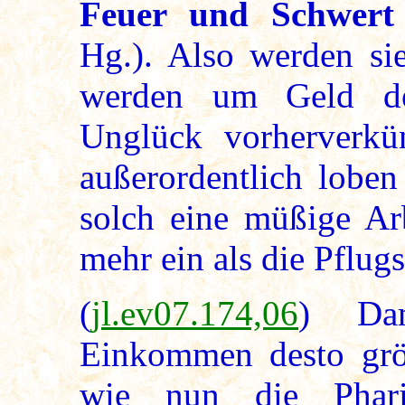
Feuer und Schwert 
Hg.). Also werden si
werden um Geld d
Unglück vorherverkü
außerordentlich loben
solch eine müßige Ar
mehr ein als die Pflugs
(
jl.ev07.174,06
) Dam
Einkommen desto größ
wie nun die Pharis