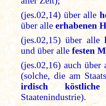
aller Zeit);
(jes.02,14) über alle
h
über alle
erhabenen H
(jes.02,15) über alle
und über alle
festen 
(jes.02,16) auch über 
(solche, die am Staat
irdisch köstlich
Staatenindustrie).