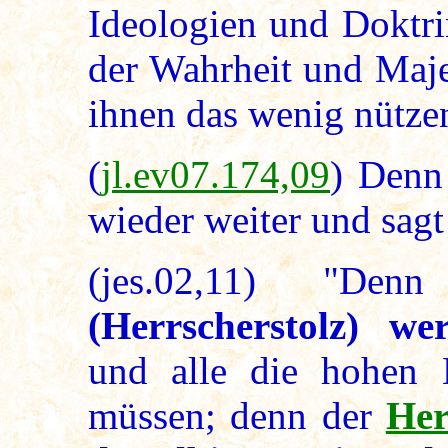
Ideologien und Doktri
der Wahrheit und Maje
ihnen das wenig nütze
(
jl.ev07.174,09
) Denn
wieder weiter und sagt 
(jes.02,11) "De
(Herrscherstolz) w
und alle die hohen 
müssen; denn der
Her