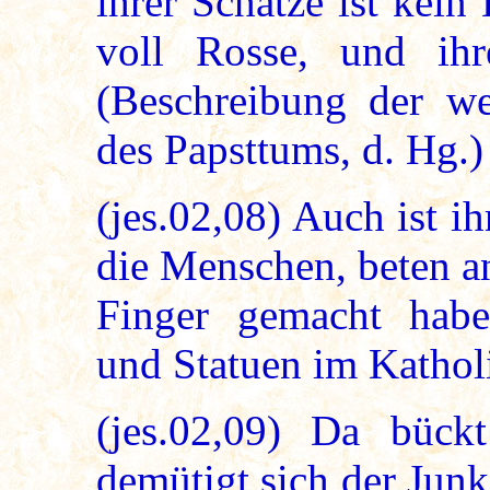
ihrer Schätze ist kein
voll Rosse, und ih
(Beschreibung der we
des Papsttums, d. Hg.)
(jes.02,08) Auch ist i
die Menschen, beten a
Finger gemacht haben
und Statuen im Kathol
(jes.02,09) Da bück
demütigt sich der Jun