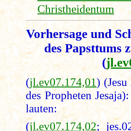
Christheidentum
Vorhersage und Sc
des Papsttums 
(
jl.e
(
jl.ev07.174,01
) (Jesu
des Propheten Jesaja)
lauten:
(
jl.ev07.174,02
; jes.