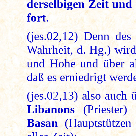
derselbigen Zeit und
fort
.
(jes.02,12) Denn des
Wahrheit, d. Hg.) wird
und Hohe und über al
daß es erniedrigt werd
(jes.02,13) also auch 
Libanons
(Priester)
Basan
(Hauptstützen 