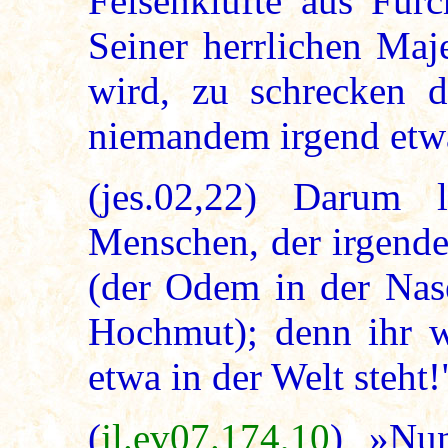
Felsenklüfte aus Fur
Seiner herrlichen Maj
wird, zu schrecken d
niemandem irgend etw
(jes.02,22) Darum
Menschen, der irgend
(der Odem in der Nase
Hochmut); denn ihr wi
etwa in der Welt steht!
(
jl.ev07.174,10
) »Nun