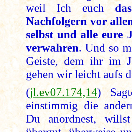
weil Ich euch
da
Nachfolgern vor allem
selbst und alle eure 
verwahren
. Und so m
Geiste, dem ihr im J
gehen wir leicht aufs d
(
jl.ev07.174,14
) Sag
einstimmig die ande
Du anordnest, willst
übergut, überweise un