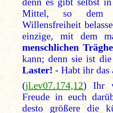
denn es gibt selbst i
Mittel, so dem 
Willensfreiheit belas
einzige, mit dem m
menschlichen Träghe
kann; denn sie ist di
Laster!
- Habt ihr das
(
jl.ev07.174,12
) Ihr 
Freude in euch darüb
desto größere die k