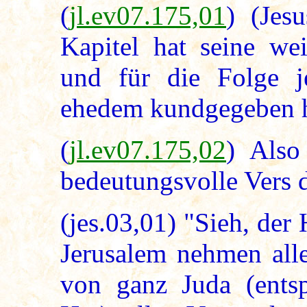
(
jl.ev07.175,01
) (Jes
Kapitel hat seine wei
und für die Folge j
ehedem kundgegeben 
(
jl.ev07.175,02
) Also
bedeutungsvolle Vers 
(jes.03,01) "Sieh, der
Jerusalem nehmen alle
von ganz Juda (entsp