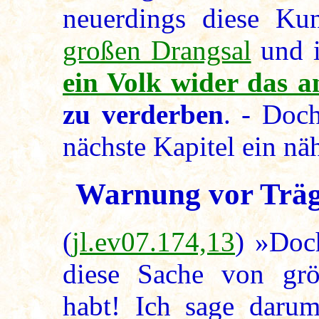
neuerdings diese Ku
großen Drangsal
und 
ein Volk wider das a
zu verderben
. - Doc
nächste Kapitel ein nä
Warnung vor Träg
(
jl.ev07.174,13
) »Doc
diese Sache von größ
habt! Ich sage darum 