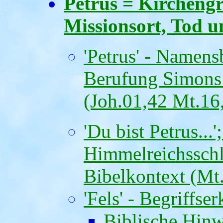
Petrus = Kircheng
Missionsort, Tod u
'Petrus' - Namen
Berufung Simons 
(Joh.01,42 Mt.16
'Du bist Petrus..
Himmelreichsschlü
Bibelkontext (Mt.
'Fels' - Begriffse
Biblische Hinw