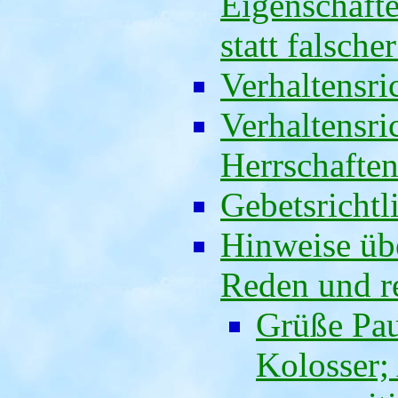
Eigenschaft
statt falsche
Verhaltensri
Verhaltensri
Herrschafte
Gebetsrichtl
Hinweise üb
Reden und r
Grüße Pau
Kolosser;