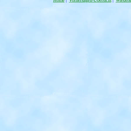
Home
|
Vorhersagen-Übersicht
|
Wiederku