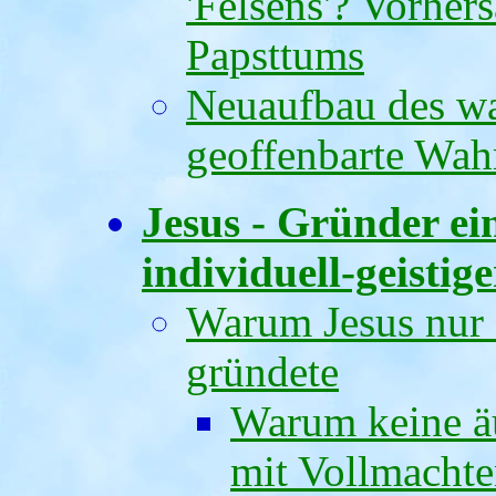
'Felsens'? Vorher
Papsttums
Neuaufbau des wa
geoffenbarte Wah
Jesus - Gründer ei
individuell-geistig
Warum Jesus nur e
gründete
Warum keine äu
mit Vollmachte