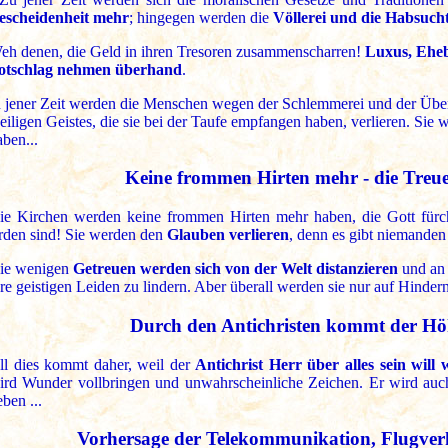
escheidenheit mehr
; hingegen werden die
Völlerei und die Habsuc
eh denen, die Geld in ihren Tresoren zusammenscharren!
Luxus, Eheb
otschlag nehmen überhand
.
n jener Zeit werden die Menschen wegen der Schlemmerei und der Übe
eiligen Geistes, die sie bei der Taufe empfangen haben, verlieren. Sie
aben...
Keine frommen Hirten mehr - die Treue
ie Kirchen werden keine frommen Hirten mehr haben, die Gott fürch
rden sind! Sie werden den
Glauben verlieren
, denn es gibt niemanden 
ie wenigen
Getreuen werden sich von der Welt distanzieren
und an 
hre geistigen Leiden zu lindern. Aber überall werden sie nur auf Hindern
Durch den Antichristen kommt der Hö
ll dies kommt daher, weil der
Antichrist Herr über alles sein wil
ird Wunder vollbringen und unwahrscheinliche Zeichen. Er wird au
ben ...
Vorhersage der Telekommunikation, Flugver