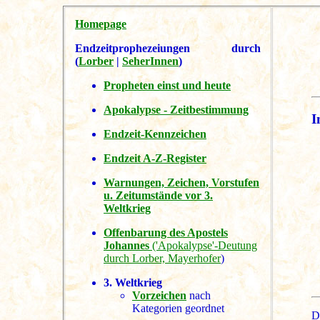
Homepage
Endzeitprophezeiungen durch
(
Lorber
|
SeherInnen
)
Propheten einst und heute
Apokalypse - Zeitbestimmung
I
Endzeit-Kennzeichen
Endzeit A-Z-Register
Warnungen, Zeichen, Vorstufen
u. Zeitumstände vor 3.
Weltkrieg
Offenbarung des Apostels
Johannes
('Apokalypse'-Deutung
durch Lorber, Mayerhofer
)
3. Weltkrieg
Vorzeichen
nach
Kategorien geordnet
D