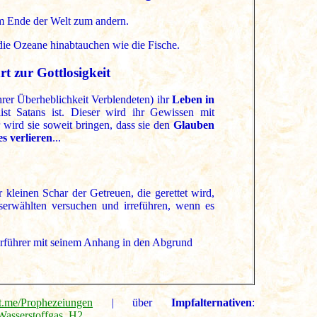
m Ende der Welt zum andern.
 die Ozeane hinabtauchen wie die Fische.
t zur Gottlosigkeit
rer Überheblichkeit Verblendeten) ihr
Leben in
ist Satans ist. Dieser wird ihr Gewissen mit
 wird sie soweit bringen, dass sie den
Glauben
es verlieren
...
kleinen Schar der Getreuen, die gerettet wird,
erwählten versuchen und irreführen, wenn es
erführer mit seinem Anhang in den Abgrund
//t.me/Prophezeiungen
| über
Impfalternativen
:
/Wasserstoffgas_H2