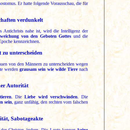
ostomus. Er hatte folgende Vorausschau, die für
schaften verdunkelt
Antichrists nahe ist, wird die Intelligenz der
weichung von den Geboten Gottes
und die
Epoche kennzeichnen.
 zu unterscheiden
Frauen von den Männern zu unterscheiden wegen
ute werden
grausam sein wie wilde Tiere
nach
her Autorität
tieren
. Die
Liebe wird verschwinden
. Die
n sein
, ganz unfähig, den rechten vom falschen
tät, Sabotageakte
n der Christen ändern. Die Leute kennen
keine