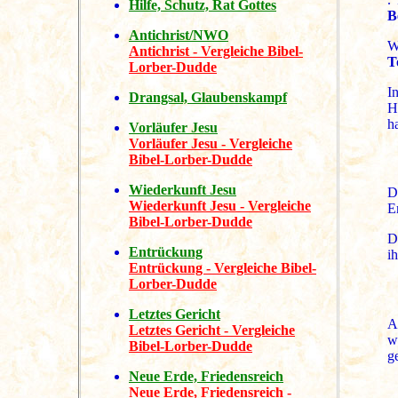
Hilfe, Schutz, Rat Gottes
B
Antichrist/NWO
W
Antichrist - Vergleiche Bibel-
T
Lorber-Dudde
I
Drangsal, Glaubenskampf
H
h
Vorläufer Jesu
Vorläufer Jesu - Vergleiche
Bibel-Lorber-Dudde
Wiederkunft Jesu
D
Wiederkunft Jesu - Vergleiche
E
Bibel-Lorber-Dudde
D
Entrückung
i
Entrückung - Vergleiche Bibel-
Lorber-Dudde
Letztes Gericht
A
Letztes Gericht - Vergleiche
w
Bibel-Lorber-Dudde
ge
Neue Erde, Friedensreich
Neue Erde, Friedensreich -