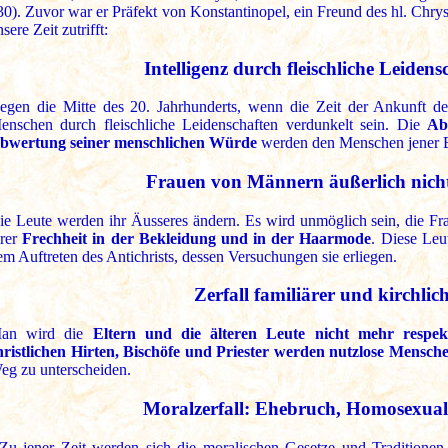
30). Zuvor war er Präfekt von Konstantinopel, ein Freund des hl. Chrys
sere Zeit zutrifft:
Intelligenz durch fleischliche Leiden
egen die Mitte des 20. Jahrhunderts, wenn die Zeit der Ankunft des 
enschen durch fleischliche Leidenschaften verdunkelt sein. Die
Ab
bwertung seiner menschlichen Würde
werden den Menschen jener 
Frauen von Männern äußerlich nicht
ie Leute werden ihr Äusseres ändern. Es wird unmöglich sein, die 
hrer
Frechheit in der Bekleidung und in der Haarmode
. Diese Le
em Auftreten des Antichrists, dessen Versuchungen sie erliegen.
Zerfall familiärer und kirchlic
an wird die
Eltern und die älteren Leute nicht mehr respek
hristlichen Hirten, Bischöfe und Priester werden nutzlose Mensche
eg zu unterscheiden.
Moralzerfall: Ehebruch, Homosexuali
 Zu jener Zeit werden sich die moralischen Gesetze und Traditione