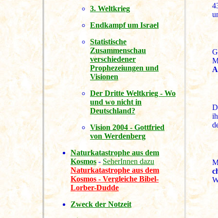
4
3. Weltkrieg
un
Endkampf um Israel
Statistische
Zusammenschau
G
verschiedener
M
Prophezeiungen und
A
Visionen
Der Dritte Weltkrieg - Wo
und wo nicht in
D
Deutschland?
i
d
Vision 2004 - Gottfried
von Werdenberg
Naturkatastrophe aus dem
Kosmos
-
SeherInnen dazu
M
Naturkatastrophe aus dem
c
Kosmos - Vergleiche Bibel-
W
Lorber-Dudde
Zweck der Notzeit
.