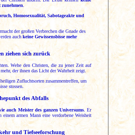
ht zunehmen
.
ruch, Homosexualität, Sabotageakte und
rmacht der großen Verbrechen die Gnade des
 werden auch
keine Gewissensbisse mehr
n ziehen sich zurück
ten. Wehe den Christen, die zu jener Zeit auf
mehr, der ihnen das Licht der Wahrheit zeigt.
heiligen Zufluchtsorten zusammentreffen, um
isse stossen.
hepunkt des Abfalls
l wie auch Meister des ganzen Universums
. Er
ch einem armen Mann eine verdorbene Weisheit
kehr und Tiefseeforschung