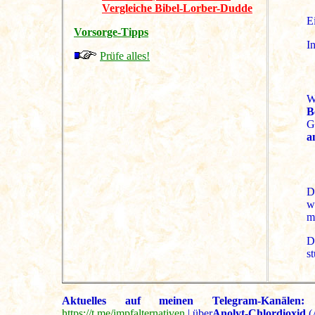
Vergleiche Bibel-Lorber-Dudde
E
Vorsorge-Tipps
I
Prüfe alles!
W
B
G
a
D
w
m
D
st
Aktuelles auf meinen Telegram-Kanälen:
https://t.me/impfalternativen
| über
Anolyt-Chlordioxid
(