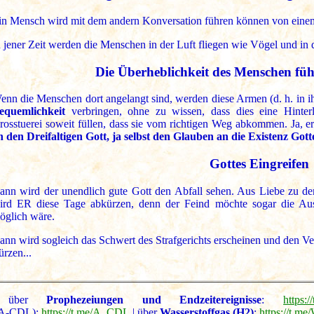
in Mensch wird mit dem andern Konversation führen können von eine
n jener Zeit werden die Menschen in der Luft fliegen wie Vögel und in
Die Überheblichkeit des Menschen führ
enn die Menschen dort angelangt sind, werden diese Armen (d. h. in ih
equemlichkeit
verbringen, ohne zu wissen, dass dies eine Hinterl
rosstuerei soweit füllen, dass sie vom richtigen Weg abkommen. Ja, er
n den Dreifaltigen Gott, ja selbst den Glauben an die Existenz Gott
Gottes Eingreifen
ann wird der unendlich gute Gott den Abfall sehen. Aus Liebe zu der 
ird ER diese Tage abkürzen, denn der Feind möchte sogar die Aus
öglich wäre.
ann wird sogleich das Schwert des Strafgerichts erscheinen und den V
ürzen...
über
Prophezeiungen und Endzeitereignisse
:
https:
A-CDL):
https://t.me/A_CDL
| über
Wasserstoffgas (H2)
:
https://t.me