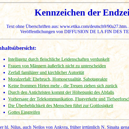
Kennzeichen der Endzeit 
Text ohne Überschriften aus: www.etika.com/deutsch9/90a27.htm. 
Veröffentlichungen von DIFFUSION DE LA FIN DES TEMP
nhaltsübersicht:
Intelligenz durch fleischliche Leidenschaften verdunkelt
Frauen von Männern äußerlich nicht zu unterscheiden
Zerfall familiärer und kirchlicher Autorität
Moralzerfall: Ehebruch, Homosexualität, Sabotageakte
Keine frommen Hirten mehr - die Treuen ziehen sich zurück
Durch den Antichristen kommt der Höhepunkt des Abfalls
Vorhersage der Telekommunikation, Flugverkehr und Tiefseefors
Die Überheblichkeit des Menschen führt zur Gottlosigkeit
Gottes Eingreifen
er hl. Nilus, auch Neilos von Ankyra, früher irrtümlich N. Sinaita gen