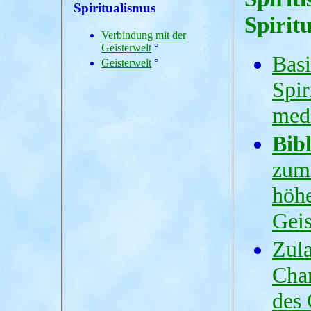
Spiritualismus
Spirit
Verbindung mit der
Geisterwelt
°
Bas
Geisterwelt
°
Spir
medi
Bib
zum 
höhe
Geis
Zula
Cha
des 