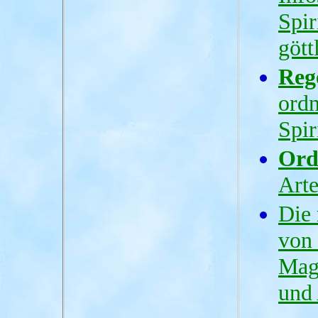
Spir
gött
Reg
ord
Spir
Ord
Arte
Die
von 
Mag
und 