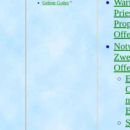
War
Gebote Gottes
°
Prie
Pro
Off
Not
Zwe
Off
E
O
n
B
S