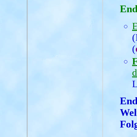
End
E
(
(
F
d
L
End
Wel
Fol