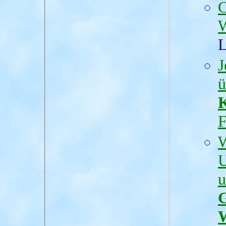
C
W
L
J
K
F
W
u
G
W