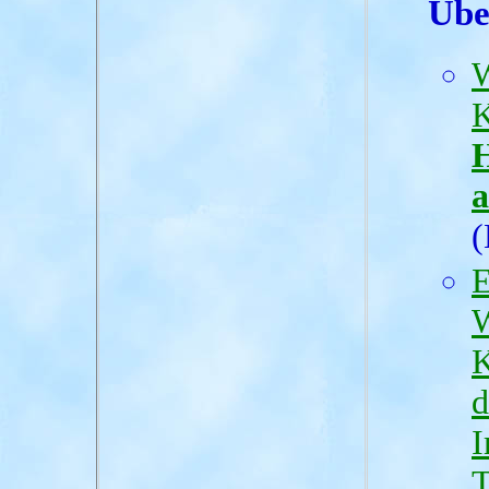
Übe
W
K
a
(
E
W
K
d
I
T