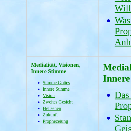
Will
Was 
Prop
Anh
Medialität, Visionen,
Medial
Innere Stimme
Innere
Stimme Gottes
Innere Stimme
Das 
Vision
Zweites Gesicht
Pro
Hellsehen
Zukunft
Sta
Prophezeiung
Gei