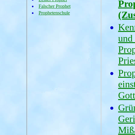
Pro
Falscher Prophet
(Zu
Prophetenschule
Ken
und 
Prop
Prie
Prop
eins
Gott
Grü
Geri
Miß