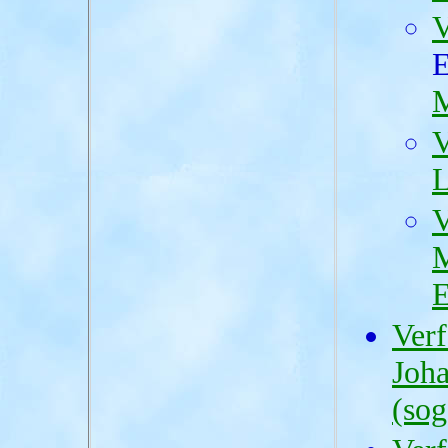
V
E
M
V
L
V
M
E
Verf
Joh
(sog