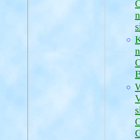
O
n
s
K
n
O
B
W
V
s
O
G