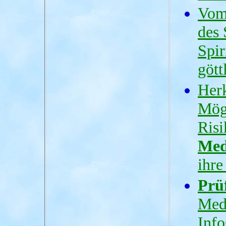
Vom
des 
Spir
gött
Herk
Mög
Risi
Med
ihr
Prü
Med
Info