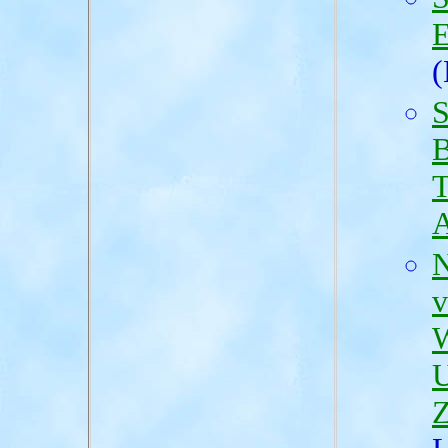
E
(
S
B
T
A
N
v
W
U