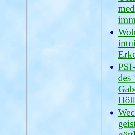
medi
imm
Woh
intu
Erke
PSI
des 
Gabe
Höl
Wec
geis
gött