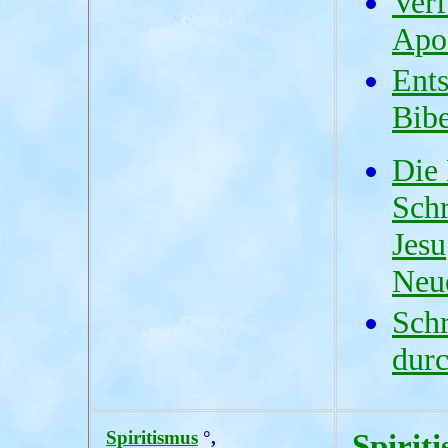
Verf
Apos
Ents
Bib
Die
Schr
Jesu
Neu
Schr
durc
Spiritismus
°,
Spirit