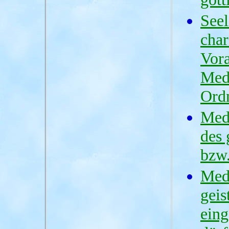
Seel
char
Vora
Medi
Ord
Medi
des 
bzw
Medi
geis
eing