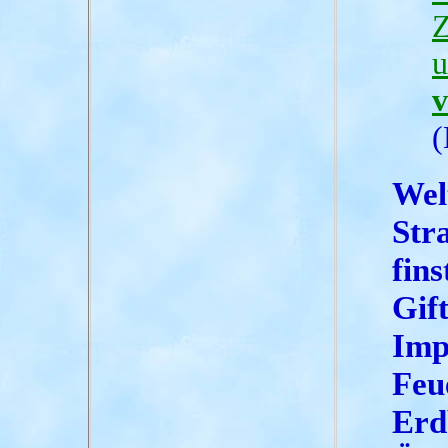
Z
u
v
(
Welt
Stra
fins
Gif
Imp
Feu
Erd