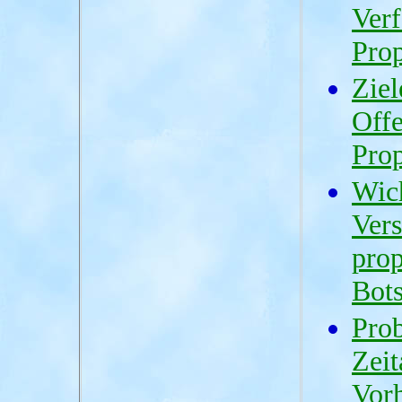
Ver
Pro
Ziel
Off
Pro
Wic
Vers
prop
Bots
Prob
Zeit
Vorh