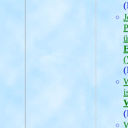
(
J
P
E
(
(
W
i
W
(
W