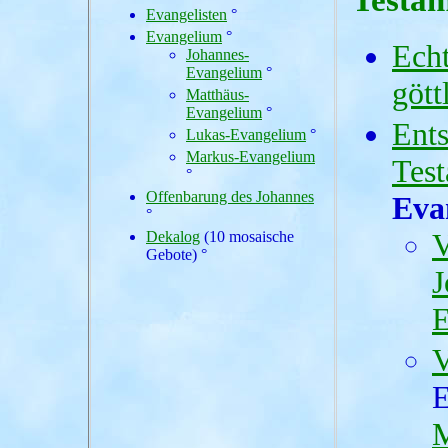
Evangelisten
°
Evangelium
°
Echt
Johannes-
Evangelium
°
gött
Matthäus-
Evangelium
°
Ent
Lukas-Evangelium
°
Markus-Evangelium
Tes
°
Offenbarung des Johannes
Eva
°
V
Dekalog
(10 mosaische
Gebote) °
J
E
V
E
M