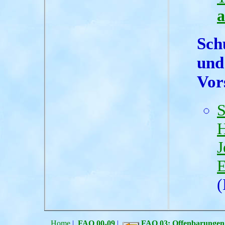
a
Sch
und 
Vor
S
H
J
E
(
Home
|
FAQ 00-09
|
FAQ 03: Offenbarungen