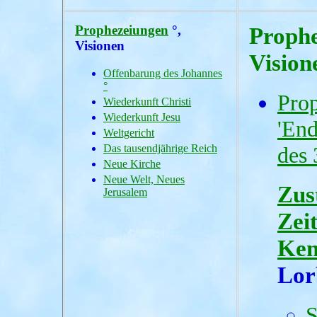
Prophezeiungen
°,
Prophe
Visionen
Vision
Offenbarung des Johannes
°
Prop
Wiederkunft Christi
Wiederkunft Jesu
'End
Weltgericht
Das tausendjährige Reich
des 
Neue Kirche
Neue Welt, Neues
Zus
Jerusalem
Zeit
Ken
Lor
S