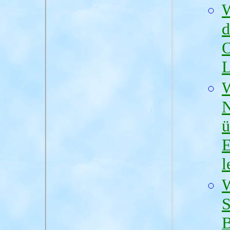
W
d
O
L
W
N
ü
E
l
W
S
B