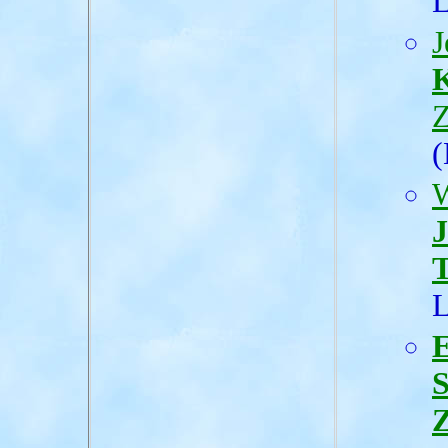
L
J
K
Z
(
W
J
T
L
E
S