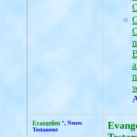
O
G
O
n
B
a
n
w
A
Evangelien
°, Neues
Evange
Testament
Testa