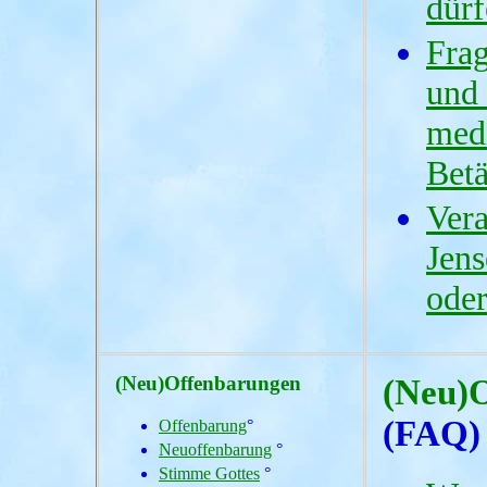
dürf
Frag
und 
medi
Betä
Vera
Jens
ode
(Neu)Offenbarungen
(Neu)
(FAQ)
Offenbarung
°
Neuoffenbarung
°
Stimme Gottes
°