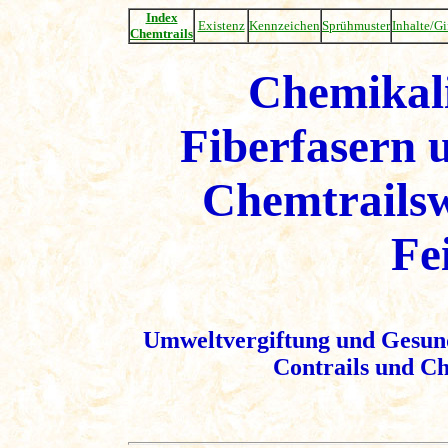
Index
Existenz
Kennzeichen
Sprühmuster
Inhalte/Gi
Chemtrails
Chemikali
Fiberfasern u
Chemtrailsw
Fe
Umweltvergiftung und Gesun
Contrails und Ch