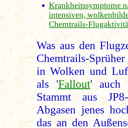
Krankheitssymptome n
intensiven, wolkenbild
Chemtrails-Flugaktivit
Was aus den Flugze
Chemtrails-Sprüher
in Wolken und Luft 
als '
Fallout
' auch 
Stammt aus JP8-T
Abgasen jenes hoch
das an den Außens