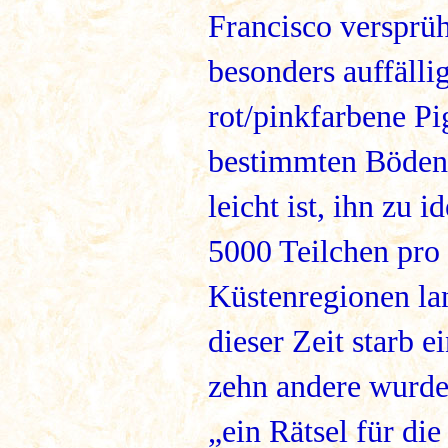
Francisco versprüh
besonders auffälli
rot/pinkfarbene P
bestimmten Böden 
leicht ist, ihn zu 
5000 Teilchen pro
Küstenregionen la
dieser Zeit starb
zehn andere wurden
„ein Rätsel für di