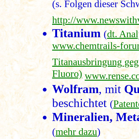
(s. Folgen dieser Sch
http://www.newswit
Titanium
(
dt. Anal
www.chemtrails-foru
Titanausbringung geg
Fluoro)
www.rense.co
Wolfram
, mit
Qu
beschichtet
(
Patent
Mineralien, Meta
(
mehr dazu
)