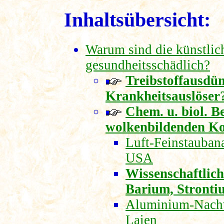
Inhaltsübersicht:
Warum sind die künstlic
gesundheitsschädlich?
Treibstoffausdü
Krankheitsauslöser
Chem. u. biol. B
wolkenbildenden Ko
Luft-Feinstaubana
USA
Wissenschaftlic
Barium, Strontiu
Aluminium-Nachw
Laien