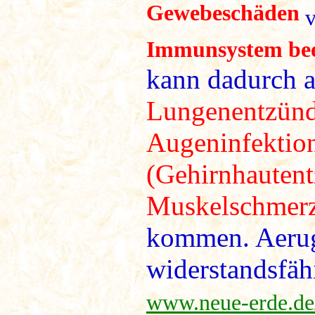
Gewebeschäden
v
Immunsystem bee
kann dadurch 
Lungenentzünd
Augeninfektion
(Gehirnhauten
Muskelschmerz 
kommen. Aerugi
widerstandsfäh
www.neue-erde.de