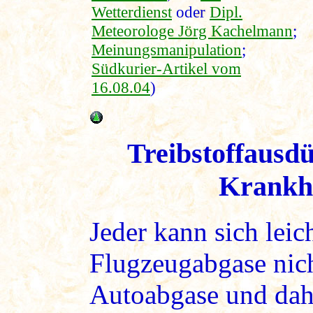
Wetterdienst
oder
Dipl.
Meteorologe Jörg Kachelmann
;
Meinungsmanipulation
;
Südkurier-Artikel vom
16.08.04
)
Treibstoffausd
Krankhe
Jeder kann sich leich
Flugzeugabgase nich
Autoabgase und dah