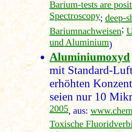
Barium-tests are posi
Spectroscopy
;
deep-s
;
Bariumnachweisen
U
und Aluminium
)
Aluminiumoxyd
mit Standard-Luf
erhöhten Konzentr
seien nur 10 Mik
2005
, aus:
www.chemt
Toxische Fluoridverb