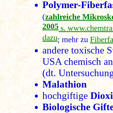
Polymer-Fiberfa
(
zahlreiche Mikrosk
2005
s. www.chemtrai
dazu
; mehr zu
Fiberf
andere toxische St
USA chemisch ana
(dt. Untersuchun
Malathion
hochgiftige
Diox
Biologische Gift