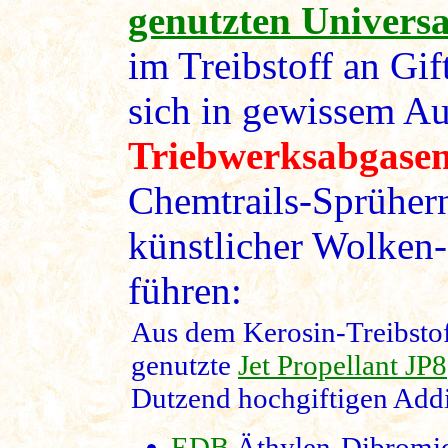
genutzten Universa
im Treibstoff an Gift
sich in gewissem A
Triebwerksabgase
Chemtrails-Sprüher
künstlicher Wolken
führen:
Aus dem Kerosin-Treibstoff
genutzte
Jet Propellant JP8
Dutzend hochgiftigen Addi
EDB
Äthylen-Dibromid