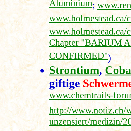
Aluminium
;
www.ren
www.holmestead.ca/c
www.holmestead.ca/ch
Chapter "BARIUM
CONFIRMED"
)
Strontium
,
Coba
giftige
Schwerme
www.chemtrails-foru
http://www.notiz.ch/w
unzensiert/medizin/2