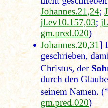
nicht geschriebe
Johannes.21,24
;
jl.ev10.157,03
;
j
gm.pred.020
)
Johannes.20,31
] 
geschrieben, damit
Christus, der
Soh
durch den Glaube
a
seinem Namen. (
gm.pred.020
)