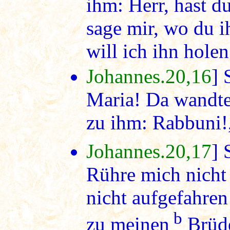
ihm: Herr, hast d
sage mir, wo du i
will ich ihn holen
Johannes.20,16
] 
Maria! Da wandte 
zu ihm: Rabbuni!,
Johannes.20,17
] 
Rühre mich nicht
nicht aufgefahren
b
zu meinen
Brüde