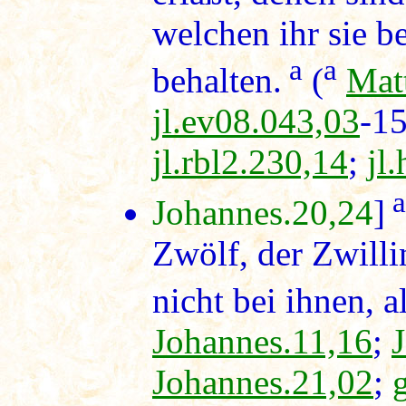
welchen ihr sie be
a
a
behalten.
(
Mat
jl.ev08.043,03
-1
jl.rbl2.230,14
;
jl
a
Johannes.20,24
]
Zwölf, der Zwilli
nicht bei ihnen, a
Johannes.11,16
;
Johannes.21,02
;