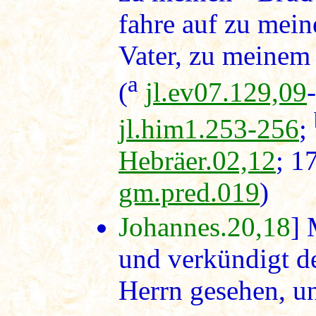
fahre auf zu mei
Vater, zu meinem
a
(
jl.ev07.129,09
jl.him1.253-256
;
Hebräer.02,12
; 1
gm.pred.019
)
Johannes.20,18
]
und verkündigt d
Herrn gesehen, un