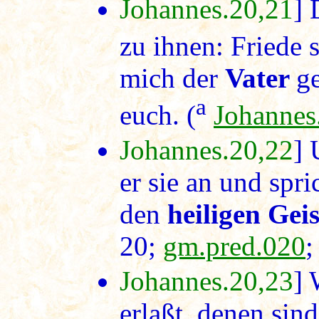
Johannes.20,21
] 
zu ihnen: Friede 
mich der
Vater
ge
a
euch. (
Johannes
Johannes.20,22
] 
er sie an und spr
den
heiligen Geis
20;
gm.pred.020
Johannes.20,23
] 
erlaßt, denen sind