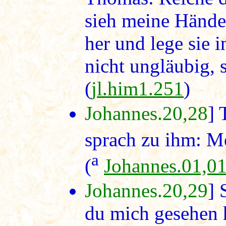
sieh meine Hände
her und lege sie i
nicht ungläubig, 
(
jl.him1.251
)
Johannes.20,28
] 
sprach zu ihm: M
a
(
Johannes.01,0
Johannes.20,29
] 
du mich gesehen 