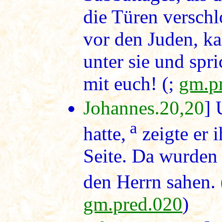
die Türen verschl
vor den Juden, ka
unter sie und spri
mit euch! (;
gm.p
Johannes.20,20
] 
a
hatte,
zeigte er 
Seite. Da wurden 
den Herrn sahen. 
gm.pred.020
)