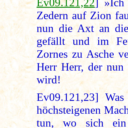
Ev09.121,22
] »Ich
Zedern auf Zion fa
nun die Axt an die
gefällt und im F
Zornes zu Asche ve
Herr Herr, der nun 
wird!
Ev09.121,23] Was 
höchsteigenen Macht 
tun, wo sich ein