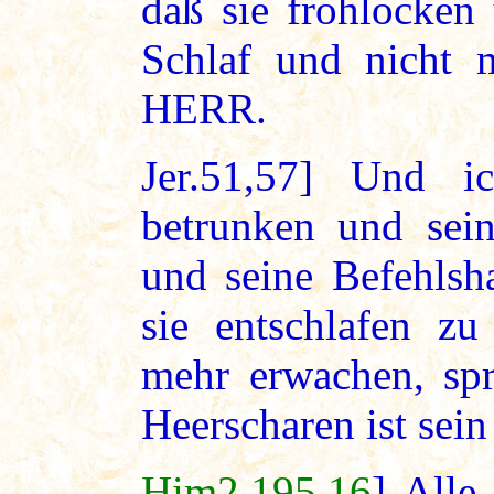
daß sie frohlocken
Schlaf und nicht m
HERR.
Jer.51,57] Und i
betrunken und sein
und seine Befehlsh
sie entschlafen z
mehr erwachen, sp
Heerscharen ist sei
Him2.195,16
] Alle