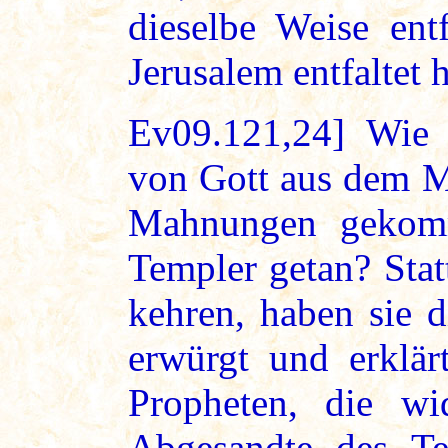
dieselbe Weise ent
Jerusalem entfaltet h
Ev09.121,24] Wie 
von Gott aus dem M
Mahnungen gekom
Templer getan? Sta
kehren, haben sie d
erwürgt und erklär
Propheten, die wi
Abgesandte des Te