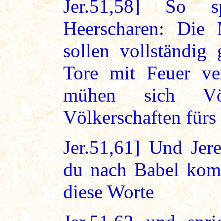
Jer.51,58] So 
Heerscharen: Die
sollen vollständig
Tore mit Feuer ve
mühen sich Vö
Völkerschaften fürs
Jer.51,61] Und Jer
du nach Babel komm
diese Worte