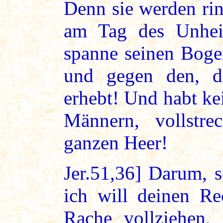
Denn sie werden ri
am Tag des Unheil
spanne seinen Boge
und gegen den, d
erhebt! Und habt ke
Männern, vollstr
ganzen Heer!
Jer.51,36] Darum, 
ich will deinen Re
Rache vollziehen,