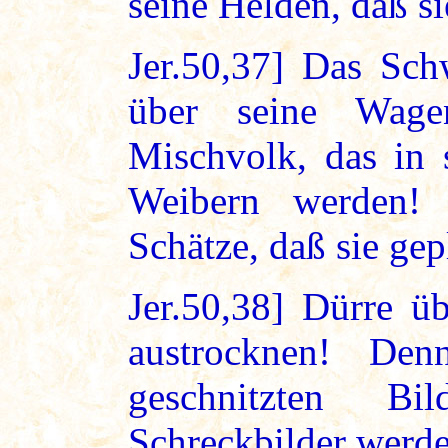
seine Helden, daß si
Jer.50,37] Das Sch
über seine Wag
Mischvolk, das in s
Weibern werden!
Schätze, daß sie ge
Jer.50,38] Dürre ü
austrocknen! De
geschnitzten B
Schreckbilder werden