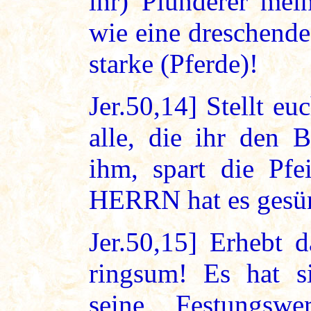
ihr) Plünderer mein
wie eine dreschend
starke (Pferde)!
Jer.50,14] Stellt e
alle, die ihr den 
ihm, spart die Pfe
HERRN hat es gesün
Jer.50,15] Erhebt 
ringsum! Es hat si
seine Festungswer