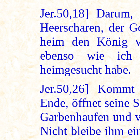
Jer.50,18] Darum,
Heerscharen, der Go
heim den König v
ebenso wie ich
heimgesucht habe.
Jer.50,26] Kommt
Ende, öffnet seine S
Garbenhaufen und v
Nicht bleibe ihm ein