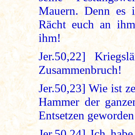
Mauern. Denn es 
Rächt euch an ihm!
ihm!
Jer.50,22] Krieg
Zusammenbruch!
Jer.50,23] Wie ist 
Hammer der ganzen
Entsetzen geworden
Jer.50,24] Ich habe 