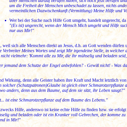
aber Menschen darauf berufen haben, sich noch jetzt berufen und 
um die Freiheit der Menschen unbeschadet zu lassen, nichts and
vermeintlichen Dazwischenkunft (Vermittlung) Meine Hilfe und V
Wer bei der Suche nach Hilfe Gott umgeht, handelt ungerecht, da l
"(Es ist) ungerecht, wenn der Mensch Mich umgeht und Hilfe sucht
nur aus Mir!"
, weil sich alle Menschen direkt an Jesus, d.h. an Gott wenden dürfen u
e Verbreiter Meines Wortes und zeigt Mir irgendeine Stelle, in welcher 
icht vielmehr: 'Kommt alle zu Mir, die ihr mühselig und beladen seid, d
 jemand dem Schutze der Engel anbefohlen? - Gewiß nicht! - Was da ges
d Wirkung, denn alle Geister haben ihre Kraft und Macht letztlich von 
n solcher (Schutzpatronen)Glaube ist gleich einer Schmarotzerpflanze
wo anders, denn aus dem Baume, auf dem sie sitzt, ihr Leben saugt?"
t... ist eine Schmarotzerpflanze auf dem Baume des Lebens."
zwecks Hilfe, anderswo ist keine echte Hilfe zu finden bzw. sie erfolg
elig und beladen oder ist ein Kranker voll Gebrechen, der komme zu M
nd in Mir!"