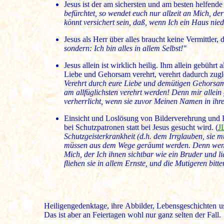
Jesus ist der am sichersten und am besten helfende 
befürchtet, so wendet euch nur allzeit an Mich, der
könnt versichert sein, daß, wenn Ich ein Haus nie
Jesus als Herr über alles braucht keine Vermittler, da 
sondern: Ich bin alles in allem Selbst!"
Jesus allein ist wirklich heilig. Ihm allein gebühr
Liebe und Gehorsam verehrt, verehrt dadurch zugl
Verehrt durch eure Liebe und demütigen Gehorsam 
am allfüglichsten verehrt werden! Denn mir allein
verherrlicht, wenn sie zuvor Meinen Namen in ihr
Einsicht und Loslösung von Bilderverehrung und Hei
bei Schutzpatronen statt bei Jesus gesucht wird. (
J
Schutzgeisterkrankheit (d.h. dem Irrglauben, sie mü
müssen aus dem Wege geräumt werden. Denn wenn s
Mich, der Ich ihnen sichtbar wie ein Bruder und l
fliehen sie in allem Ernste, und die Mutigeren bitt
Heiligengedenktage, ihre Abbilder, Lebensgeschichten usw
Das ist aber an Feiertagen wohl nur ganz selten der Fall.