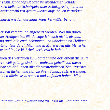
r Haus schadhaft ist oder ihr irgendeinen Schaden
ten helfende Schutzgeist aller Schutzgeister, - und ihr
en werde gewiß fest genug wieder aufzubauen vermögen."
narch wie Ich durchaus keine Vermittler benötigt,
ur er soll verehrt und angebetet werden. Wer ihn durch
r Heiligen betrifft, da sage Ich euch nichts als das:
rung auch alle euch bekannten und unbekannten Heiligen
Anbetung. Nur durch Mich und in Mir werden alle Menschen
e und in der Wahrheit verherrlicht haben."
len das Vertrauen zu Gott fehlt und dort erneut die Hilfe
ere Welt gelangt sind, nur mühsam geheilt von dieser
hr oft, daß ihnen alle die vermeintlichen 'Schutzgeister'
hen fliehen und sich zu ihren Schutzgeistern wenden.
, den allein sie zu suchen und zu finden haben, Mich
e nur auf Gott hinweisen und zu Jesus als Gott hinführen.