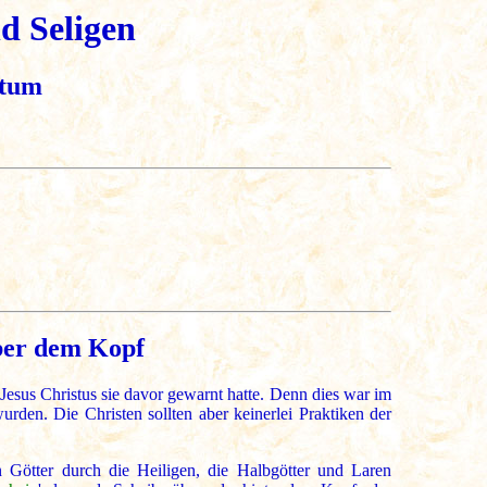
d Seligen
ntum
über dem Kopf
l Jesus Christus sie davor gewarnt hatte. Denn dies war im
rden. Die Christen sollten aber keinerlei Praktiken der
n Götter durch die Heiligen, die Halbgötter und Laren