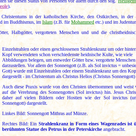
ten sie diesen Status von Personen vor allem durch den sog. '
Heiligen
eole
).
Christentums in der katholischen Kirche, den Ostkirchen, in der a
nd im Buddhismus, im
Islam
(z.B. für
Mohammed
etc.) und im Judentu
tter, Halbgötter, vergotteten Menschen und und die christheidnisch
Einzelstrahlen oder einen geschlossenen Strahlenkranz um oder hinte
Kopf verwendeten schon verschiedenste heidnische Kulte, wie viele
Abbildungen belegen, um entweder Götter bzw. vergottete Menschen
darzustellen. Vor allem der Sonnengott (z.B. als Sol invictus = unbesi
Gott) wurde mit Einzelstrahlen oder einem Strahlenkranz um den Kop
dargestellt - im Christentum als Christus Helios (Christus Sonnengott)
Auch diese Praxis wurde von den Christen übernommen und weist v
auf die Verehrung des Sonnengottes (Sol invictus) hin. Jesus Chris
daher auf vielen Bildern oder Hostien wie der Sol invictus (un
Sonnengott) dargestellt.
Linkes Bild: Sonnengott Mithras auf Münze.
Rechtes Bild: Ein
Strahlenkranz in Form eines Wagenrades ist 
berühmten Statue des Petrus in der Peterskirche
angebracht.