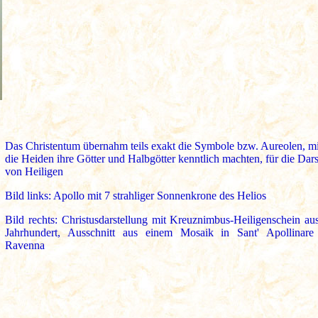
Das Christentum übernahm teils exakt die Symbole bzw. Aureolen, m
die Heiden ihre Götter und Halbgötter kenntlich machten, für die Dars
von Heiligen
Bild links: Apollo mit 7 strahliger Sonnenkrone des Helios
Bild rechts: Christusdarstellung mit Kreuznimbus-Heiligenschein au
Jahrhundert, Ausschnitt aus einem Mosaik in Sant' Apollinar
Ravenna