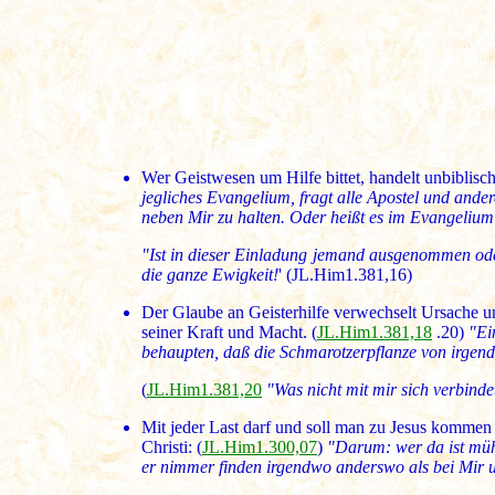
Wer Geistwesen um Hilfe bittet, handelt unbiblisch
jegliches Evangelium, fragt alle Apostel und ander
neben Mir zu halten. Oder heißt es im Evangelium n
"Ist in dieser Einladung jemand ausgenommen oder
die ganze Ewigkeit!
' (JL.Him1.381,16)
Der Glaube an Geisterhilfe verwechselt Ursache un
seiner Kraft und Macht. (
JL.Him1.381,18
.20)
"Ei
behaupten, daß die Schmarotzerpflanze von irgend
(
JL.Him1.381,20
"Was nicht mit mir sich verbinde
Mit jeder Last darf und soll man zu Jesus kommen 
Christi: (
JL.Him1.300,07
)
"Darum: wer da ist mühs
er nimmer finden irgendwo anderswo als bei Mir u