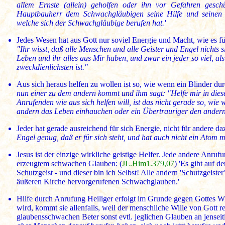
allem Ernste (allein) geholfen oder ihn vor Gefahren ges
Hauptbauherr dem Schwachgläubigen seine Hilfe und seinen Sc
welche sich der Schwachgläubige berufen hat.'
Jedes Wesen hat aus Gott nur soviel Energie und Macht, wie es fü
"Ihr wisst, daß alle Menschen und alle Geister und Engel nichts si
Leben und ihr alles aus Mir haben, und zwar ein jeder so viel, 
zweckdienlichsten ist."
Aus sich heraus helfen zu wollen ist so, wie wenn ein Blinder dur
nun einer zu dem andern kommt und ihm sagt: "Helfe mir in die
Anrufenden wie aus sich helfen will, ist das nicht gerade so, wi
andern das Leben einhauchen oder ein Übertrauriger den andern
Jeder hat gerade ausreichend für sich Energie, nicht für andere daz
Engel genug, daß er für sich steht, und hat auch nicht ein Atom m
Jesus ist der einzige wirkliche geistige Helfer. Jede andere Anru
erzeugtem schwachen Glauben: (
JL.Him1.379,07
) 'Es gibt auf 
Schutzgeist - und dieser bin ich Selbst! Alle andern 'Schutzgeist
äußeren Kirche hervorgerufenen Schwachglauben.'
Hilfe durch Anrufung Heiliger erfolgt im Grunde gegen Gottes Wi
wird, kommt sie allenfalls, weil der menschliche Wille von Gott r
glaubensschwachen Beter sonst evtl. jeglichen Glauben an jenseiti