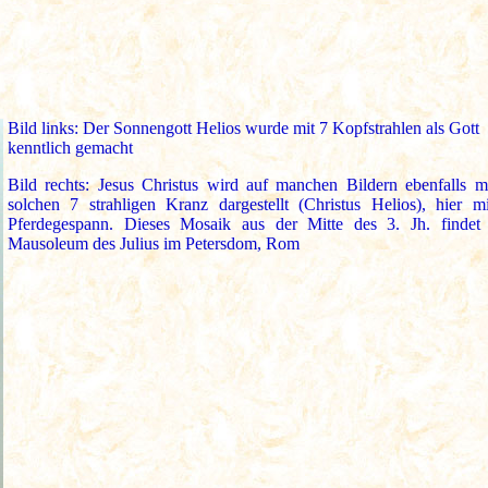
Bild links: Der Sonnengott Helios wurde mit 7 Kopfstrahlen als Gott
kenntlich gemacht
Bild rechts: Jesus Christus wird auf manchen Bildern ebenfalls m
solchen 7 strahligen Kranz dargestellt (Christus Helios), hier m
Pferdegespann. Dieses Mosaik aus der Mitte des 3. Jh. findet
Mausoleum des Julius im Petersdom, Rom