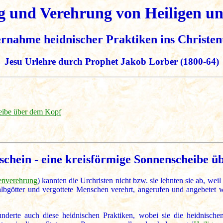
 und Verehrung von Heiligen un
rnahme heidnischer Praktiken ins Christe
Jesu Urlehre durch Prophet Jakob Lorber (1800-64)
heibe über dem Kopf
schein - eine kreisförmige Sonnenscheibe 
enverehrung
) kannten die Urchristen nicht bzw. sie lehnten sie ab, wei
bgötter und vergottete Menschen verehrt, angerufen und angebetet wu
derte auch diese heidnischen Praktiken, wobei sie die heidnische