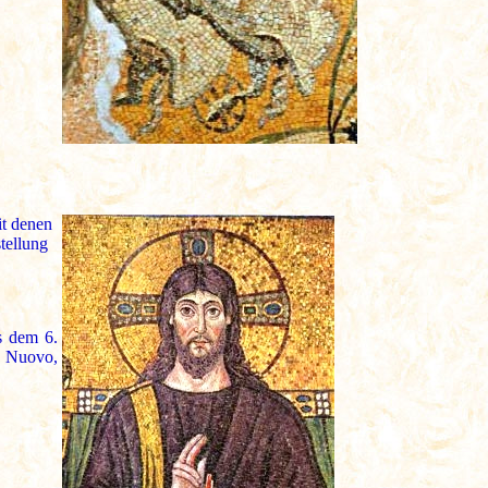
it denen
tellung
s dem 6.
e Nuovo,