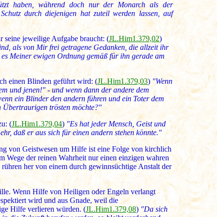
chützt haben, während doch nur der Monarch als der
hutz durch diejenigen hat zuteil werden lassen, auf
r seine jeweilige Aufgabe braucht: (
JL.Him1.379,02
)
nd, als von Mir frei getragene Gedanken, die allzeit ihr
als es Meiner ewigen Ordnung gemäß für ihn gerade am
ch einen Blinden geführt wird: (
JL.Him1.379,03
)
"Wenn
sem und jenen!" - und wenn dann der andere dem
e wenn ein Blinder den andern führen und ein Toter dem
 Übertraurigen trösten möchte?"
u: (
JL.Him1.379,04
)
"Es hat jeder Mensch, Geist und
ehr, daß er aus sich für einen andern stehen könnte."
fung von Geistwesen um Hilfe ist eine Folge von kirchlich
dem Wege der reinen Wahrheit nur einen einzigen wahren
er' rühren her von einem durch gewinnsüchtige Anstalt der
lle. Wenn Hilfe von Heiligen oder Engeln verlangt
espektiert wird und aus Gnade, weil die
ge Hilfe verlieren würden. (
JL.Him1.379,08
)
"Da sich