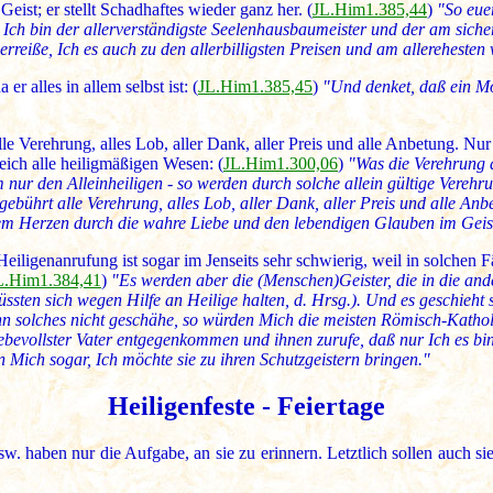
Geist; er stellt Schadhaftes wieder ganz her. (
JL.Him1.385,44
)
"So eue
 Ich bin der allerverständigste Seelenhausbaumeister und der am sichers
derreiße, Ich es auch zu den allerbilligsten Preisen und am allerehest
er alles in allem selbst ist: (
JL.Him1.385,45
)
"Und denket, daß ein Mo
t alle Verehrung, alles Lob, aller Dank, aller Preis und alle Anbetung. N
eich alle heiligmäßigen Wesen: (
JL.Him1.300,06
)
"Was die Verehrung de
nur den Alleinheiligen - so werden durch solche allein gültige Vereh
 gebührt alle Verehrung, alles Lob, aller Dank, aller Preis und alle 
em Herzen durch die wahre Liebe und den lebendigen Glauben im Geist
ligenanrufung ist sogar im Jenseits sehr schwierig, weil in solchen Fäl
L.Him1.384,41
)
"Es werden aber die (Menschen)Geister, die in die and
ssten sich wegen Hilfe an Heilige halten, d. Hrsg.). Und es geschieht se
olches nicht geschähe, so würden Mich die meisten Römisch-Katholisc
iebevollster Vater entgegenkommen und ihnen zurufe, daß nur Ich es bin
en Mich sogar, Ich möchte sie zu ihren Schutzgeistern bringen."
Heiligenfeste - Feiertage
. haben nur die Aufgabe, an sie zu erinnern. Letztlich sollen auch si