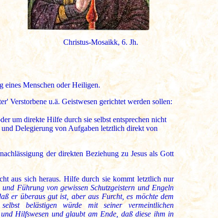
Christus-Mosaikk, 6. Jh.
ng eines Menschen oder Heiligen.
er' Verstorbene u.ä. Geistwesen gerichtet werden sollen:
der um direkte Hilfe durch sie selbst entsprechen nicht
e und Delegierung von Aufgaben letztlich direkt von
nachlässigung der direkten Beziehung zu Jesus als Gott
cht aus sich heraus. Hilfe durch sie kommt letztlich nur
e und Führung von gewissen Schutzgeistern und Engeln
daß er überaus gut ist, aber aus Furcht, es möchte dem
selbst belästigen würde mit seiner vermeintlichen
- und Hilfswesen und glaubt am Ende, daß diese ihm in