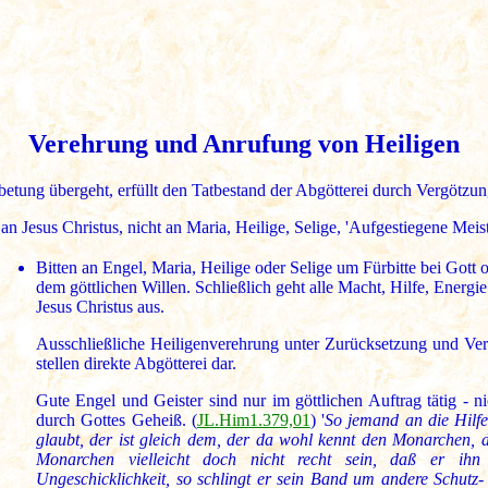
Verehrung und Anrufung von Heiligen
betung übergeht, erfüllt den Tatbestand der Abgötterei durch Vergötzu
 Jesus Christus, nicht an Maria, Heilige, Selige, 'Aufgestiegene Meist
Bitten an Engel, Maria, Heilige oder Selige um Fürbitte bei Gott o
dem göttlichen Willen. Schließlich geht alle Macht, Hilfe, Energi
Jesus Christus aus.
Ausschließliche Heiligenverehrung unter Zurücksetzung und Ver
stellen direkte Abgötterei dar.
Gute Engel und Geister sind nur im göttlichen Auftrag tätig - ni
durch Gottes Geheiß. (
JL.Him1.379,01
) '
So jemand an die Hilf
glaubt, der ist gleich dem, der da wohl kennt den Monarchen, 
Monarchen vielleicht doch nicht recht sein, daß er ihn 
Ungeschicklichkeit, so schlingt er sein Band um andere Schutz