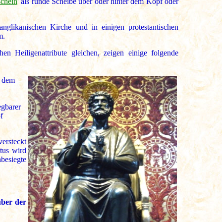
schein
' als runde Scheibe über oder hinter dem Kopf oder
nglikanischen Kirche und in einigen protestantischen
m.
en Heiligenattribute gleichen, zeigen einige folgende
r dem
egbarer
f
ersteckt
tus wird
besiegte
über der