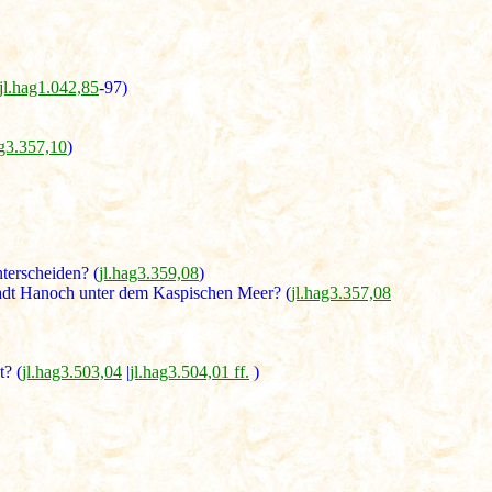
jl.hag1.042,85
-97)
ag3.357,10
)
terscheiden? (
jl.hag3.359,08
)
Stadt Hanoch unter dem Kaspischen Meer? (
jl.hag3.357,08
t? (
jl.hag3.503,04
|
jl.hag3.504,01 ff.
)