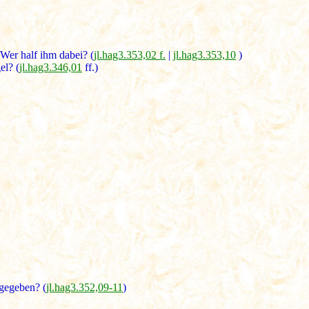
Wer half ihm dabei? (
jl.hag3.353,02 f.
|
jl.hag3.353,10
)
el? (
jl.hag3.346,01
ff.)
gegeben? (
jl.hag3.352,09-11
)