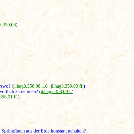
g3.359,06
)
rswo? (
jl.hag3.358,08 .10
|
jl.hag3.359,03 ff.
)
wörtlich zu nehmen? (
jl.hag3.358,09 f.
)
358,01 ff.
)
Springfluten aus der Erde konstant gehalten?