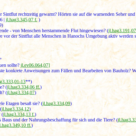
Sintflut rechtzeitig gewarnt? Hörten sie auf die warnenden Seher und
6 |
jl.hag3.345,07 f.
)
9)
hende - von Menschen herstammende Flut hingewiesen? (
jl.hag3.191,07
re vor der Sintflut alle Menschen in Hanochs Umgebung aktiv werden so
 °
en sollte?
jl.ev06.064,07]
rste konkrete Anweisungen zum Fällen und Bearbeiten von Bauholz? Wu
ag3.333,01-13
**)
e? (
jl.hag3.334,06 ff.
)
t? (
jl.hag3.334,07
)
le Etagen besaß sie? (
jl.hag3.334,09
)
(
jl.hag3.334,12
)
 (
jl.hag3.334,13 f.
)
s Baus und der Nahrungsbeschaffung für sich und die Tiere? (
jl.hag3.3
jl.hag3.349,10 ff.
)