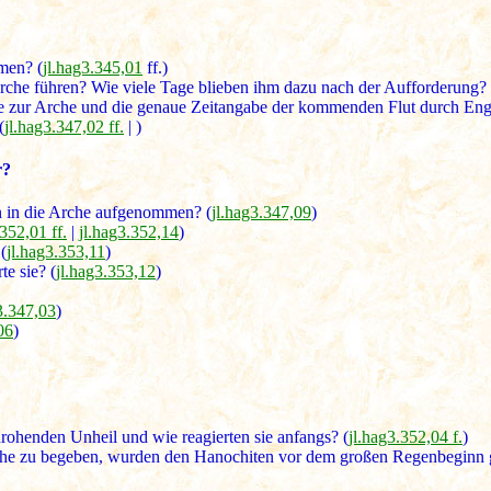
men? (
jl.hag3.345,01
ff.)
Arche führen? Wie viele Tage blieben ihm dazu nach der Aufforderung? 
re zur Arche und die genaue Zeitangabe der kommenden Flut durch Eng
(
jl.hag3.347,02 ff.
| )
r?
 in die Arche aufgenommen? (
jl.hag3.347,09
)
.352,01 ff.
|
jl.hag3.352,14
)
(
jl.hag3.353,11
)
e sie? (
jl.hag3.353,12
)
3.347,03
)
06
)
ohenden Unheil und wie reagierten sie anfangs? (
jl.hag3.352,04 f.
)
rche zu begeben, wurden den Hanochiten vor dem großen Regenbeginn 