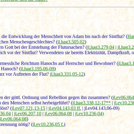
 die Entwicklung der Menschheit von Adam bis nach der Sintflut? (
Hau
schen Menschengeschlechtes? (
jl.hag3.505,02
)
n Gott bei der Entstehung der Flutursachen? (
jl.hag3.279,04
|
jl.hag3.
h vor der Sintflut? Verwendeten sie bereits Elektrizität, Dampfkraft, 
ermessliche Reichtum Hanochs auf Herrscher und Bewohner? (
jl.hag3.
n Hanoch? (
jl.hag3.195,06-09
)
rz vor Auftreten der Flut?
jl.hag3.331,05-12
)
gen der göttl. Ordnung und Rebellion gegen ihn zusammen? (
jl.ev06.06
on den Menschen selbst herbeigeführt? (
jl.hag3.338,12-17**
|
jl.ev10.23
öst? (
jl.ev07.121,13-15
|
jl.ev04.143,03 ff.
|
jl.ev04.143,06-09
)
236,04
|
jl.ev06.207,10
|
jl.ev06.064,08
|
jl.ev10.236,04)
jl.ev06.064,08
)
brennung nötig? (
jl.ev10.236,05 f.
)