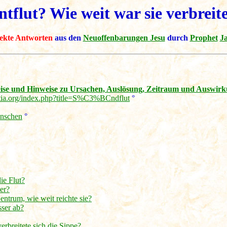
ntflut? Wie weit war sie verbreit
rekte Antworten
aus den
Neuoffenbarungen Jesu
durch
Prophet
J
weise und Hinweise zu Ursachen, Auslösung, Zeitraum und Auswir
etia.org/index.php?title=S%C3%BCndflut
°
enschen
°
ie Flut?
er?
ntrum, wie weit reichte sie?
sser ab?
erbreitete sich die Sippe?