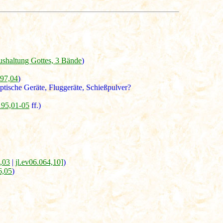
shaltung Gottes, 3 Bände
)
297,04
)
optische Geräte, Fluggeräte, Schießpulver?
195,01-05
ff.)
4,03
|
jl.ev06.064,10]
)
6,05
)