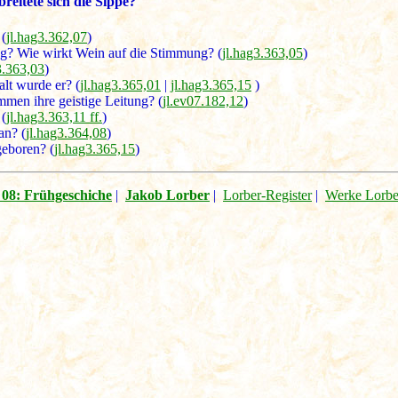
reitete sich die Sippe?
 (
jl.hag3.362,07
)
g? Wie wirkt Wein auf die Stimmung? (
jl.hag3.363,05
)
3.363,03
)
alt wurde er? (
jl.hag3.365,01
|
jl.hag3.365,15
)
en ihre geistige Leitung? (
jl.ev07.182,12
)
(
jl.hag3.363,11 ff.
)
an? (
jl.hag3.364,08
)
geboren? (
jl.hag3.365,15
)
08: Frühgeschiche
|
Jakob Lorber
|
Lorber-Register
|
Werke Lorbe