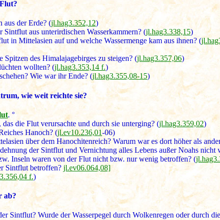
Flut?
 aus der Erde? (
jl.hag3.352,12
)
 Sintflut aus unterirdischen Wasserkammern? (
jl.hag3.338,15
)
flut in Mittelasien auf und welche Wassermenge kam aus ihnen? (
jl.ha
e Spitzen des Himalajagebirges zu steigen? (
jl.hag3.357,06
)
lüchten wollten? (
jl.hag3.353,14 f.
)
eschehen? Wie war ihr Ende? (
jl.hag3.355,08-15
)
rum, wie weit reichte sie?
lut
. °
 das die Flut verursachte und durch sie unterging? (
jl.hag3.359,02
)
 Reiches Hanoch? (
jl.ev10.236,01
-06)
ttelasien über dem Hanochitenreich? Warum war es dort höher als ande
dehnung der Sintflut und Vernichtung alles Lebens außer Noahs nicht 
w. Inseln waren von der Flut nicht bzw. nur wenig betroffen? (
jl.hag3.
 Sintflut betroffen?
jl.ev06.064,08]
g3.356,04 f.
)
r ab?
der Sintflut? Wurde der Wasserpegel durch Wolkenregen oder durch die 