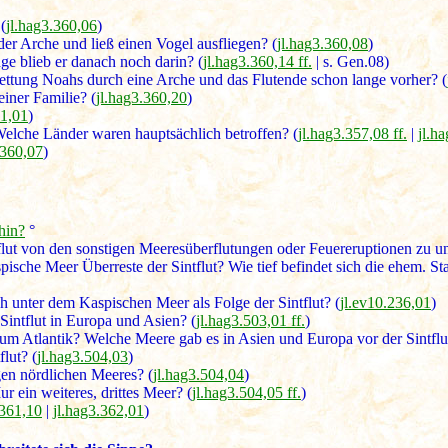
(
jl.hag3.360,06
)
er Arche und ließ einen Vogel ausfliegen? (
jl.hag3.360,08
)
ge blieb er danach noch darin? (
jl.hag3.360,14 ff.
| s. Gen.08)
 Rettung Noahs durch eine Arche und das Flutende schon lange vorher? (
iner Familie? (
jl.hag3.360,20
)
61,01
)
Welche Länder waren hauptsächlich betroffen? (
jl.hag3.357,08 ff.
|
jl.h
.360,07
)
hin?
°
lut von den sonstigen Meeresüberflutungen oder Feuereruptionen zu un
pische Meer Überreste der Sintflut? Wie tief befindet sich die ehem. 
h unter dem Kaspischen Meer als Folge der Sintflut? (
jl.ev10.236,01
)
intflut in Europa und Asien? (
jl.hag3.503,01 ff.
)
zum Atlantik? Welche Meere gab es in Asien und Europa vor der Sintflu
lut? (
jl.hag3.504,03
)
gen nördlichen Meeres? (
jl.hag3.504,04
)
 ein weiteres, drittes Meer? (
jl.hag3.504,05 ff.
)
.361,10
|
jl.hag3.362,01
)