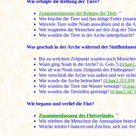
Wie erfolgte die Rettung der Tiere?
Zusammenfassung der Rettung der Tiere
. °
Wer brachte die Tiere und das nötige Futter zusam
Wieviele Tiere sollte Noah auswählen und in die 
Wie reagierten die Menschen auf den Zug der Tie
Wie wurden die Tiere in der Arche untergebracht? 
Was geschah in der Arche während der Sintflutdaue
Bis zu welchem Zeitpunkt wurden noch Menschen
Wann ging Noah in die Arche? (s. Gen.7) (
jl.hag3
Wie alt war Noah zum Zeitpunkt des Flutbeginns? 
Wer verschloß die Arche von außen und wer sichert
Wie wurde die Arche beleuchtet? (
jl.hag3.353,09
)
Wie wurden die Tiere mit Wasser versorgt? (
jl.hag
Wie wurden die Tierzellen gereinigt? (
jl.hag3.347,
Wie begann und verlief die Flut?
Zusammenfassung des Flutverlaufes
. °
Wie erlebten die Menschen die Atmosphäre beim dr
Welche letzten Chancen und Zeichen, sich zur A