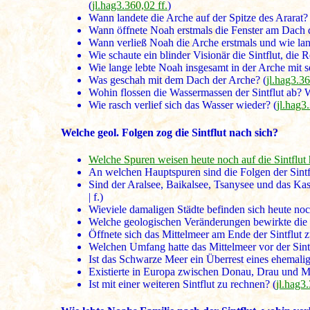
(
jl.hag3.360,02 ff.
)
Wann landete die Arche auf der Spitze des Ararat? 
Wann öffnete Noah erstmals die Fenster am Dach d
Wann verließ Noah die Arche erstmals und wie lan
Wie schaute ein blinder Visionär die Sintflut, die
Wie lange lebte Noah insgesamt in der Arche mit se
Was geschah mit dem Dach der Arche? (
jl.hag3.3
Wohin flossen die Wassermassen der Sintflut ab? 
Wie rasch verlief sich das Wasser wieder? (
jl.hag3
Welche geol. Folgen zog die Sintflut nach sich?
Welche Spuren weisen heute noch auf die Sintflut 
An welchen Hauptspuren sind die Folgen der Sintf
Sind der Aralsee, Baikalsee, Tsanysee und das Kas
| f.)
Wieviele damaligen Städte befinden sich heute noc
Welche geologischen Veränderungen bewirkte die S
Öffnete sich das Mittelmeer am Ende der Sintflut 
Welchen Umfang hatte das Mittelmeer vor der Sintf
Ist das Schwarze Meer ein Überrest eines ehemali
Existierte in Europa zwischen Donau, Drau und Mur
Ist mit einer weiteren Sintflut zu rechnen? (
jl.hag3