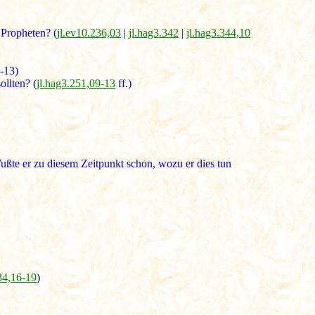
 Propheten? (
jl.ev10.236,03
|
jl.hag3.342
|
jl.hag3.344,10
-13)
llten? (
jl.hag3.251,09-13
ff.)
ßte er zu diesem Zeitpunkt schon, wozu er dies tun
34,16-19
)