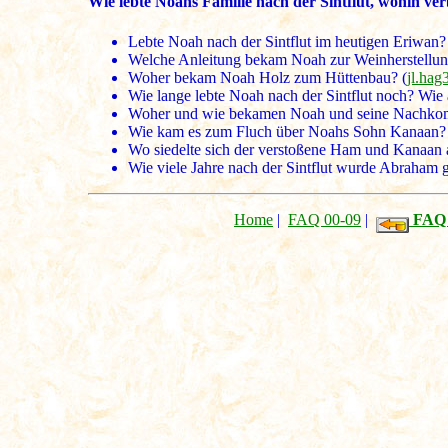
Wie lebte Noahs Familie nach der Sintflut, wohin verb
Lebte Noah nach der Sintflut im heutigen Eriwan?
Welche Anleitung bekam Noah zur Weinherstellun
Woher bekam Noah Holz zum Hüttenbau? (
jl.hag
Wie lange lebte Noah nach der Sintflut noch? Wie 
Woher und wie bekamen Noah und seine Nachkomm
Wie kam es zum Fluch über Noahs Sohn Kanaan? 
Wo siedelte sich der verstoßene Ham und Kanaan 
Wie viele Jahre nach der Sintflut wurde Abraham 
Home
|
FAQ 00-09
|
FAQ 