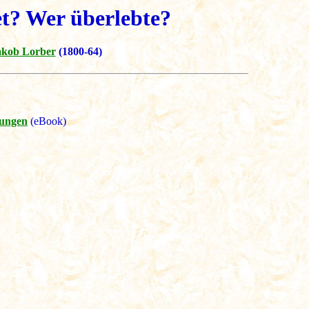
et? Wer überlebte?
akob Lorber
(1800-64)
kungen
(eBook)