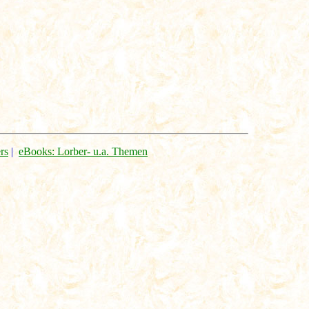
rs
|
eBooks: Lorber- u.a. Themen