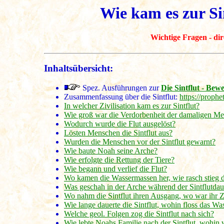
Wie kam es zur Si
Wichtige Fragen - di
Inhaltsübersicht:
Spez. Ausführungen zur
Die Sintflut - Be
Zusammenfassung über die Sintflut:
https://proph
In welcher Zivilisation kam es zur Sintflut?
Wie groß war die Verdorbenheit der damaligen M
Wodurch wurde die Flut ausgelöst?
Lösten Menschen die Sintflut aus?
Wurden die Menschen vor der Sintflut gewarnt?
Wie baute Noah seine Arche?
Wie erfolgte die Rettung der Tiere?
Wie begann und verlief die Flut?
Wo kamen die Wassermassen her, wie rasch stieg d
Was geschah in der Arche während der Sintflutdau
Wo nahm die Sintflut ihren Ausgang, wo war ihr Ze
Wie lange dauerte die Sintflut, wohin floss das Wa
Welche geol. Folgen zog die Sintflut nach sich?
Wie lebte Noahs Familie nach der Sintflut, wohin v