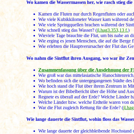
Wo kamen die Wassermassen her, wie rasch stieg die 
Kamen die Fluten nur durch Regenfluten oder auch
Wie viele Kubikkilometer Wasser kam während der
Wie viele Springquellen brachen während der Sint
Wie schnell stieg das Wasser? (
jl.hag3.353,13 f.
)
Wieviele Tage brauchte die Flut, um bis nahe an di
Wie erging es jenen Menschen, die auf die Berge f
Wie erlebten die Hauptverursacher der Flut das G
Wo nahm die Sintflut ihren Ausgang, wo war ihr Zent
Zusammenfassung über die Ausdehnung der F
Wie groß war das mittelasiatische Hanochitenreich,
Wo befinden sich die untergegangenen Städte des
Wie hoch stand die Flut über ihrem Zentrum in Mi
Warum ist der Bibelbericht über die Höhe und Aus
Regnete es überall auf der Erde? Welche Länder bz
Welche Länder bzw. welche Erdteile waren von der
War die Flut zugleich Rettung für die Erde? (
jl.ha
Wie lange dauerte die Sintflut, wohin floss das Wasse
Wie lange dauerte der gleichbleibende Hochstand 