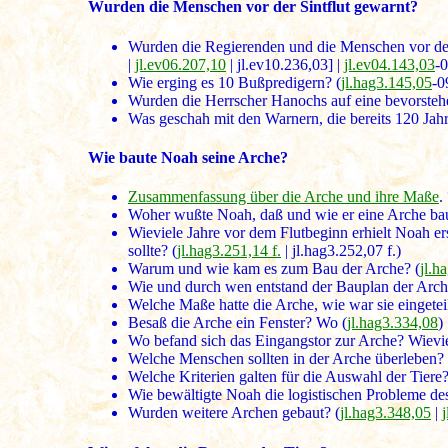
Wurden die Menschen vor der Sintflut gewarnt?
Wurden die Regierenden und die Menschen vor der 
|
jl.ev06.207,10
|
jl.ev10.236,03]
|
jl.ev04.143,03
-0
Wie erging es 10 Bußpredigern? (
jl.hag3.145,05
-0
Wurden die Herrscher Hanochs auf eine bevorste
Was geschah mit den Warnern, die bereits 120 Jah
Wie baute Noah seine Arche?
Zusammenfassung über die Arche und ihre Maße
.
Woher wußte Noah, daß und wie er eine Arche bau
Wieviele Jahre vor dem Flutbeginn erhielt Noah e
sollte? (
jl.hag3.251,14 f.
| jl.hag3.252,07 f.)
Warum und wie kam es zum Bau der Arche? (
jl.h
Wie und durch wen entstand der Bauplan der Arch
Welche Maße hatte die Arche, wie war sie eingeteil
Besaß die Arche ein Fenster? Wo (
jl.hag3.334,08
)
Wo befand sich das Eingangstor zur Arche? Wievie
Welche Menschen sollten in der Arche überleben? 
Welche Kriterien galten für die Auswahl der Tiere?
Wie bewältigte Noah die logistischen Probleme de
Wurden weitere Archen gebaut? (
jl.hag3.348,05
|