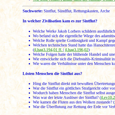
Suchworte:
Sintflut, Sündflut, Rettungskasten, Arche
In welcher Zivilisation kam es zur Sintflut?
Welche Werke Jakob Lorbers schildern ausführlich
Wo befand sich die eigentliche Wiege des adamiti
Welche Rolle spielte Gottlosigkeit und Kampf gege
Welchen technischen Stand hatte das Hanochitenreic
(
jl.hag3.194,01 ff.
|
jl.hag3.196,02
)
Welche Folgen hatte der blühende Handel und un
Wie entwickelte sich die Diebstahls-Kriminalität i
Wie waren die Verhältnisse unter den Menschen ku
Lösten Menschen die Sintflut aus?
Hing die Sintflut direkt mit bewußten Übertretun
War die Sintflut ein göttliches Strafgericht oder v
Wodurch haben Menschen die Sintflut selbst ausgel
Was war der letzte Auslöser der Sintflut? (
jl.ev10.
Wie kamen die Fluten aus den Wolken zustande? (
War die Überflutung zur Rettung der Erde vor Ver