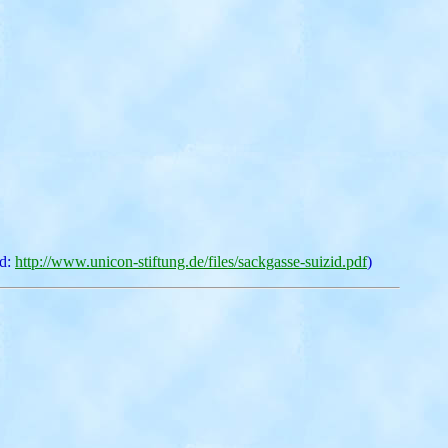
ad:
http://www.unicon-stiftung.de/files/sackgasse-suizid.pdf
)