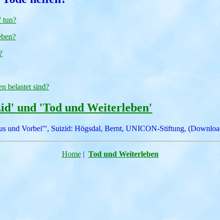
 tun?
eben?
?
n belastet sind?
zid' und 'Tod und Weiterleben'
Aus und Vorbei'", Suizid: Högsdal, Bernt, UNICON-Stiftung, (Downlo
Home
|
Tod und Weiterleben