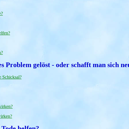
e?
elfen?
n?
des Problem gelöst - oder schafft man sich 
e Schicksal?
wirken?
irken?
 Tode helfen?