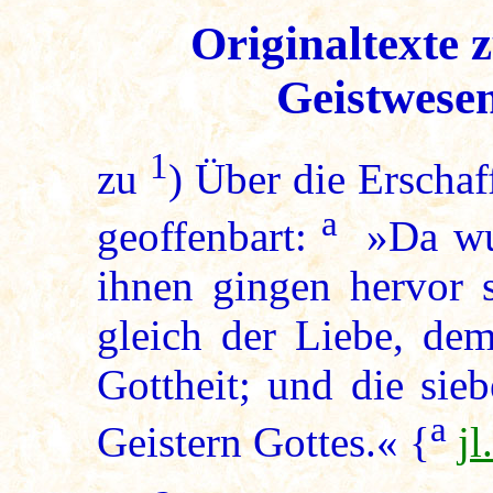
Originaltexte 
Geistwese
1
zu
) Über die Erscha
a
geoffenbart:
»Da wur
ihnen gingen hervor 
gleich der Liebe, dem
Gottheit; und die sie
a
Geistern Gottes.« {
j