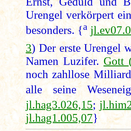
Ernst, Geduld und Ba
Urengel verkörpert ei
a
besonders. {
jl.ev07.
3
) Der erste Urengel 
Namen Luzifer.
Gott 
noch zahllose Milliard
alle seine Weseneig
jl.hag3.026,15
;
jl.him
jl.hag1.005,07
}