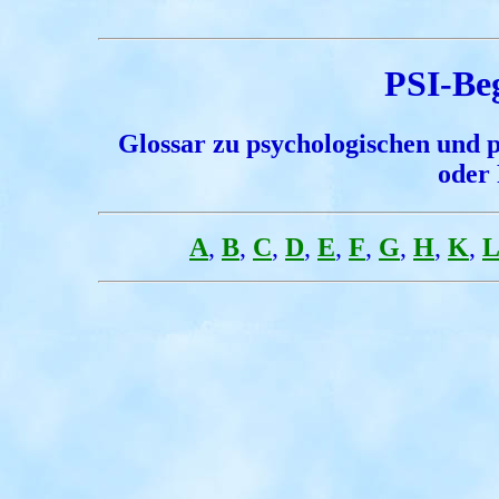
PSI-Beg
Glossar zu psychologischen und 
oder
A
,
B
,
C
,
D
,
E
,
F
,
G
,
H
,
K
,