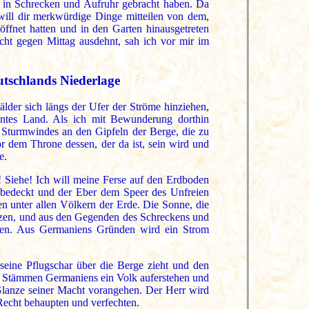
it in Schrecken und Aufruhr gebracht haben. Da
 will dir merkwürdige Dinge mitteilen von dem,
öffnet hatten und in den Garten hinausgetreten
ht gegen Mittag ausdehnt, sah ich vor mir im
utschlands Niederlage
Wälder sich längs der Ufer der Ströme hinziehen,
hntes Land. Als ich mit Bewunderung dorthin
s Sturmwindes an den Gipfeln der Berge, die zu
or dem Throne dessen, der da ist, sein wird und
e.
 Siehe! Ich will meine Ferse auf den Erdboden
e bedeckt und der Eber dem Speer des Unfreien
en unter allen Völkern der Erde. Die Sonne, die
etzen, und aus den Gegenden des Schreckens und
ehen. Aus Germaniens Gründen wird ein Strom
seine Pflugschar über die Berge zieht und den
n Stämmen Germaniens ein Volk auferstehen und
Glanze seiner Macht vorangehen. Der Herr wird
Recht behaupten und verfechten.