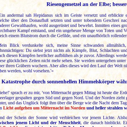
Riesengemetzel an der Elbe; besse
Ein andermal sah Hepidanus sich im Geiste versetzt und erblickt
elche über den Donaufluß setzten und unter tobendem Geschrei nac
nderer Gewalthaufen, wohl ausgerüstet und bewehrt. Inmitten eines gro
urchtbarer Kampf entstand, und ein ungeheure Menge von Toten und Ver
leich einem Blutstrom durch die Gefilde, und ein unaufhörlich rollend
Mein Blick verdunkelte sich, meine Sinne schwanden allmählich
hnmächtigen: Du siehst jetzt nichts als Kämpfe, Blut, Schlachten u
ach diesen Kämpfen herrlicher aufblühen als je zuvor. Allerdings werde
iese glücklichen Zeiten nicht mehr sehen. Sie werden untergehen unte
ber ihren Gräbern wuchern. Aber alles dieses wird den Lauf der Welt ni
eben werden, wohl vorsehen.'«
Katastrophe durch sonnenhellen Himmelskörper wäh
Siehe!' sprach er zu mir, 'von Mitternacht gegen Mittag ist heute die E
eerlager gespalten gegen Süd und gegen Nord. Und der Norden zieht 
ater, und das Unglück folgt ihm über die Berge wie die Nacht dem Tag
in
Licht aufgehen um Mitternacht im Norden
und heller strahlen w
nd der Schein der Sonne wird verbleichen vor jenem Lichte. Alsb
wischen jenem Licht und der Menschheit
, die danach hinblickt. 