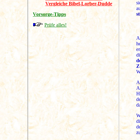
s
Vergleiche Bibel-Lorber-Dudde
a
s
Vorsorge-Tipps
Prüfe alles!
A
h
e
d
d
Z
W
A
A
H
d
d
W
d
d
z