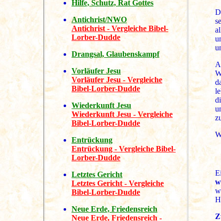
Hilfe, Schutz, Rat Gottes
D
Antichrist/NWO
s
Antichrist - Vergleiche Bibel-
a
Lorber-Dudde
u
u
Drangsal, Glaubenskampf
A
Vorläufer Jesu
W
Vorläufer Jesu - Vergleiche
d
Bibel-Lorber-Dudde
l
d
Wiederkunft Jesu
u
Wiederkunft Jesu - Vergleiche
z
Bibel-Lorber-Dudde
W
Entrückung
Entrückung - Vergleiche Bibel-
Lorber-Dudde
E
Letztes Gericht
w
Letztes Gericht - Vergleiche
w
Bibel-Lorber-Dudde
Hü
Neue Erde, Friedensreich
Z
Neue Erde, Friedensreich -