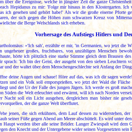
hm über die Ereignisse, welche in jüngster Zeit die ganze Christenhe
prach Hepidanus zu mir: 'Folge mir hinaus in den Klostergarten. Ich
as ich gesehen und gehört habe!' Als wir die große eiserne Pforte ge
aren, der sich gegen die Höhen zum schwarzen Kreuz von Mitternac
wielichte die Berge Welschlands sich erheben.
Vorhersage des Aufstiegs Hitlers und De
artholomäus: »'Ich sah', erzählte er mir, 'in Germanien, wo jetzt die 
in ungeheuer großes, fruchtbares, von unzähligen Menschen bewo
chaute, hörte ich plötzlich eine starke Stimme gleich dem Brausen de
ir sprach: 'Ich bin der Geist, der ausgeht von den sieben Leuchtern v
ar und der waltet über dem Menschengeschlechte seit Anfang der Ding
ffne deine Augen und schaue! Höre auf das, was ich dir sagen werde!
etzen und ein Volk soll emporsprießen, wo jetzt der Wald die Fläch
rliegt und der Ur der Falle des jungen Jägers. Ich werde es groß mach
on Süden die Welt erleuchtet und erwärmt, will ich nach Norden vers
er Nacht soll ein Licht ausgehen, dergleichen man bisher nie ges
ervorquellen, der die ganze Welt überflutet.
ehe jenen, die sich erkühnen, dem Lauf dessen zu widerstehen, der 
taub seiner Füße gegen Abend am Meere abschüttelt. Es wird unter de
in Haupt werden über alle seine Brüder. Langer Zwiespalt wird dem 
egen den Knecht und der Untergebene wider seinen Vorgesetzten sein 