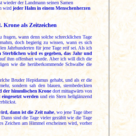
nst wieder der Landmann seinen Samen
nn wird
jeder Halm in einem Menschenherzen
. Krone als Zeitzeichen
zu fragen, wann denn solche schrecklichen Tage
ernahm, doch begierig zu wissen, wann es sich
en Jahrhunderten für jene Tage reif sei. Als ich
 Sterblichen wird es gegeben, das Jahr und
uf ihm offenbart wurde. Aber ich will dich die
ndigen wie die herüberkommende Schwalbe die
welche Bruder Hepidamus gehabt, und als er die
 mehr, sondern sah den blauen, sternbedeckten
ld der himmlischen Krone
dort mittagwärts von
 eingesetzt werden
und ein Stern hellglänzend
rblickst.
ird, dann ist die Zeit nahe
, wo jene Tage über
Dann sind die Tage vieler gezählt wie die Tage
enes Zeichen am Himmel erscheinen wird, vorher