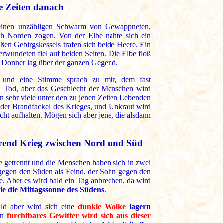
re Zeiten danach
e einen unzähligen Schwarm von Gewappneten,
h Norden zogen. Von der Elbe nahte sich ein
ßen Gebirgskessels trafen sich beide Heere. Ein
wundeten fiel auf beiden Seiten. Die Elbe floß
er Donner lag über der ganzen Gegend.
, und eine Stimme sprach zu mir, dem fast
nd Tod, aber das Geschlecht der Menschen wird
n sehr viele unter den zu jenen Zeiten Lebenden
r der Brandfackel des Krieges, und Unkraut wird
cht aufhalten. Mögen sich aber jene, die alsdann
rend Krieg zwischen Nord und Süd
rde getrennt und die Menschen haben sich in zwei
gegen den Süden als Feind, der Sohn gegen den
e. Aber es wird bald ein Tag anbrechen, da wird
ie die Mittagssonne des Südens
.
ald aber wird sich eine
dunkle Wolke
lagern
Ein
furchtbares Gewitter wird sich aus dieser