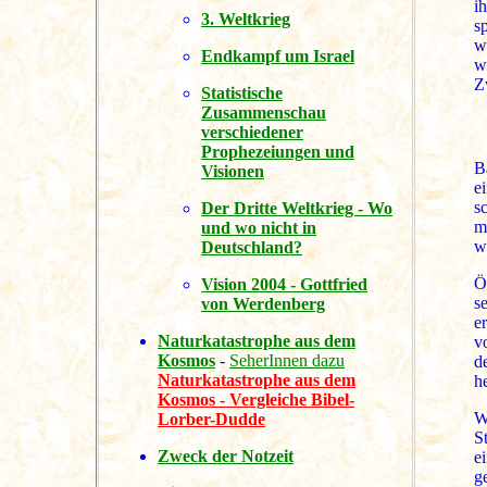
i
3. Weltkrieg
s
w
Endkampf um Israel
w
Z
Statistische
Zusammenschau
verschiedener
Prophezeiungen und
B
Visionen
e
s
Der Dritte Weltkrieg - Wo
m
und wo nicht in
w
Deutschland?
Ö
Vision 2004 - Gottfried
s
von Werdenberg
e
Naturkatastrophe aus dem
v
Kosmos
-
SeherInnen dazu
d
Naturkatastrophe aus dem
h
Kosmos - Vergleiche Bibel-
W
Lorber-Dudde
S
Zweck der Notzeit
e
g