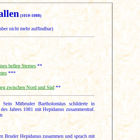
allen
(1010-1088)
ber nicht mehr auffindbar)
nes hellen Sternes
**
htes
***
ieg zwischen Nord und Süd
**
 Sein Mitbruder Bartholomäus schilderte in
te des Jahres 1081 mit Hepidanus zusammentraf.
en
 dem Bruder Hepidanus zusammen und sprach mit