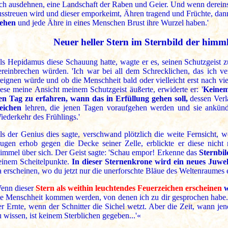
ich ausdehnen, eine Landschaft der Raben und Geier. Und wenn derei
usstreuen wird und dieser emporkeimt, Ähren tragend und Früchte, da
tehen
und jede Ähre in eines Menschen Brust ihre Wurzel haben.'
Neuer heller Stern im Sternbild der himml
ls Hepidamus diese Schauung hatte, wagte er es, seinen Schutzgeist 
ereinbrechen würden. 'Ich war bei all dem Schrecklichen, das ich v
reignen würde und ob die Menschheit bald oder vielleicht erst nach viel
iese meine Ansicht meinem Schutzgeist äußerte, erwiderte er: '
Keinem
en Tag zu erfahren, wann das in Erfüllung gehen soll,
dessen Verla
eichen
lehren, die jenen Tagen voraufgehen werden und sie ankü
iederkehr des Frühlings.'
ls der Genius dies sagte, verschwand plötzlich die weite Fernsicht, 
ugen erhob gegen die Decke seiner Zelle, erblickte er diese nicht
immel über sich. Der Geist sagte: 'Schau empor! Erkenne das
Sternbi
einem Scheitelpunkte.
In dieser Sternenkrone wird ein neues Juwel
a erscheinen, wo du jetzt nur die unerforschte Bläue des Weltenraumes e
enn dieser
Stern als weithin leuchtendes Feuerzeichen erscheinen
w
ie Menschheit kommen werden, von denen ich zu dir gesprochen habe. 
er Ernte, wenn der Schnitter die Sichel wetzt. Aber die Zeit, wann j
u wissen, ist keinem Sterblichen gegeben...'«