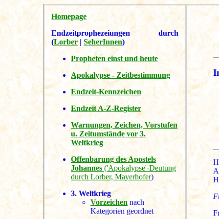
Homepage
Endzeitprophezeiungen durch
(
Lorber
|
SeherInnen
)
Propheten einst und heute
I
Apokalypse - Zeitbestimmung
Endzeit-Kennzeichen
Endzeit A-Z-Register
Warnungen, Zeichen, Vorstufen
u. Zeitumstände vor 3.
Weltkrieg
Offenbarung des Apostels
H
Johannes
('Apokalypse'-Deutung
A
durch Lorber, Mayerhofer
)
H
3. Weltkrieg
F
Vorzeichen
nach
Kategorien geordnet
F