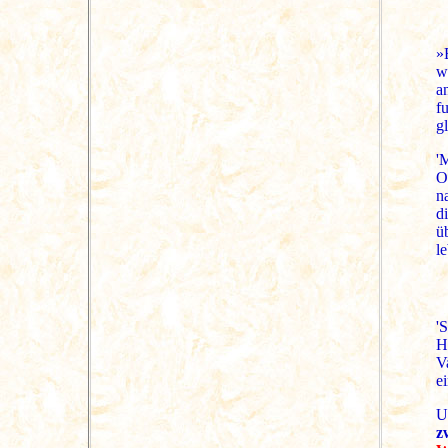
»
w
a
f
g
'
O
n
d
ü
l
'
H
V
e
U
z