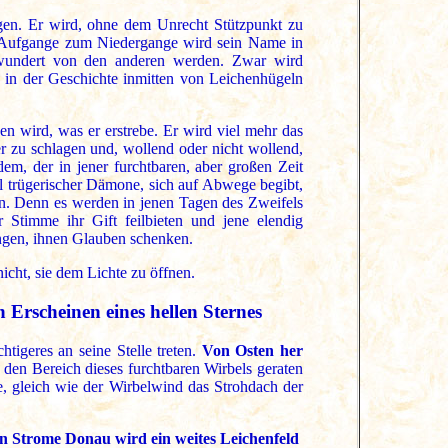
gen. Er wird, ohne dem Unrecht Stützpunkt zu
 Aufgange zum Niedergange wird sein Name in
wundert von den anderen werden. Zwar wird
n in der Geschichte inmitten von Leichenhügeln
 wird, was er erstrebe. Er wird viel mehr das
r zu schlagen und, wollend oder nicht wollend,
em, der in jener furchtbaren, aber großen Zeit
el trügerischer Dämone, sich auf Abwege begibt,
n. Denn es werden in jenen Tagen des Zweifels
 Stimme ihr Gift feilbieten und jene elendig
fangen, ihnen Glauben schenken.
icht, sie dem Lichte zu öffnen.
Erscheinen eines hellen Sternes
igeres an seine Stelle treten.
Von Osten her
 den Bereich dieses furchtbaren Wirbels geraten
e, gleich wie der Wirbelwind das Strohdach der
 Strome Donau wird ein weites Leichenfeld