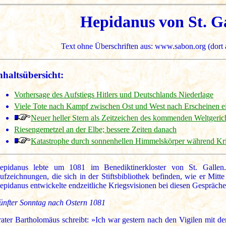
Hepidanus von St. G
Text ohne Überschriften aus: www.sabon.org (dort a
nhaltsübersicht:
Vorhersage des Aufstiegs Hitlers und Deutschlands Niederlage
Viele Tote nach Kampf zwischen Ost und West nach Erscheinen ei
Neuer heller Stern als Zeitzeichen des kommenden Weltgeric
Riesengemetzel an der Elbe; bessere Zeiten danach
Katastrophe durch sonnenhellen Himmelskörper während Kr
epidanus lebte um 1081 im Benediktinerkloster von St. Gallen.
ufzeichnungen, die sich in der Stiftsbibliothek befinden, wie er Mit
epidanus entwickelte endzeitliche Kriegsvisionen bei diesen Gespräch
ünfter Sonntag nach Ostern 1081
rater Bartholomäus schreibt: »Ich war gestern nach den Vigilen mit