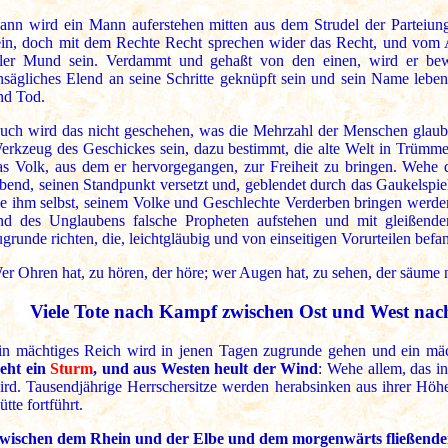
ann wird ein Mann auferstehen mitten aus dem Strudel der Parteiun
ein, doch mit dem Rechte Recht sprechen wider das Recht, und vom
ller Mund sein. Verdammt und gehaßt von den einen, wird er be
nsägliches Elend an seine Schritte geknüpft sein und sein Name lebe
nd Tod.
uch wird das nicht geschehen, was die Mehrzahl der Menschen glauben
erkzeug des Geschickes sein, dazu bestimmt, die alte Welt in Trümme
as Volk, aus dem er hervorgegangen, zur Freiheit zu bringen. Wehe d
ebend, seinen Standpunkt versetzt und, geblendet durch das Gaukelspi
ie ihm selbst, seinem Volke und Geschlechte Verderben bringen werde
nd des Unglaubens falsche Propheten aufstehen und mit gleißender
ugrunde richten, die, leichtgläubig und von einseitigen Vorurteilen be
er Ohren hat, zu hören, der höre; wer Augen hat, zu sehen, der säume n
Viele Tote nach Kampf zwischen Ost und West nach 
in mächtiges Reich wird in jenen Tagen zugrunde gehen und ein mächt
eht ein
Sturm
, und aus Westen heult der Wind
: Wehe allem, das in
ird. Tausendjährige Herrschersitze werden herabsinken aus ihrer Höh
tte fortführt.
wischen dem Rhein und der Elbe und dem morgenwärts fließenden