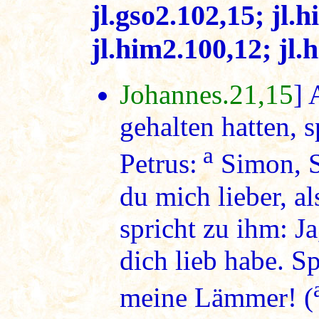
jl.gso2.102,15; jl.
jl.him2.100,12; jl.
Johannes.21,15
] 
gehalten hatten, 
a
Petrus:
Simon, S
du mich lieber, a
spricht zu ihm: Ja
dich lieb habe. S
meine Lämmer! (