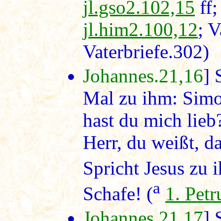
jl.gso2.102,15
ff
jl.him2.100,12
; V
Vaterbriefe.302)
Johannes.21,16
] 
Mal zu ihm: Simo
hast du mich lieb?
Herr, du weißt, da
Spricht Jesus zu 
a
Schafe! (
1. Petr
Johannes.21,17
] 