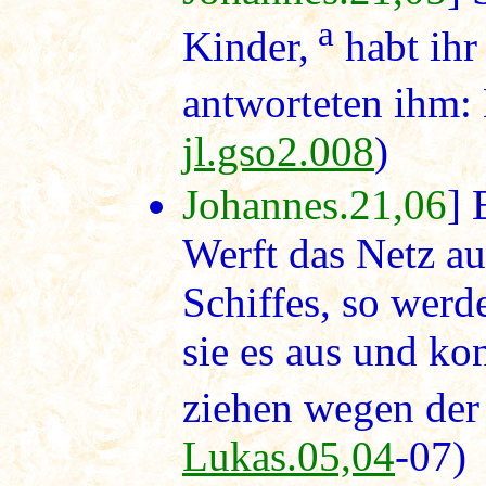
a
Kinder,
habt ihr
antworteten ihm: 
jl.gso2.008
)
Johannes.21,06
] 
Werft das Netz au
Schiffes, so werd
sie es aus und ko
ziehen wegen der
Lukas.05,04
-07)