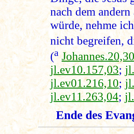
nach dem andern 
würde, nehme ich 
nicht begreifen, 
a
(
Johannes.20,3
jl.ev10.157,03
;
j
jl.ev01.216,10
;
j
jl.ev11.263,04
;
j
Ende des Evan