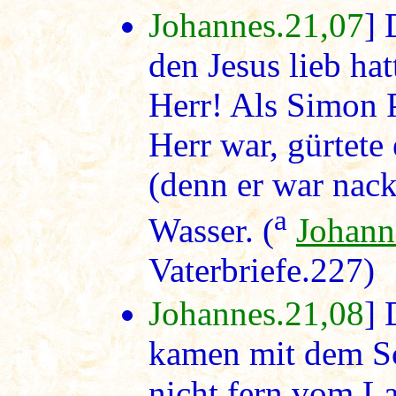
Johannes.21,07
] 
den Jesus lieb hat
Herr! Als Simon P
Herr war, gürtete
(denn er war nack
a
Wasser. (
Johann
Vaterbriefe.227)
Johannes.21,08
] 
kamen mit dem Sc
nicht fern vom L