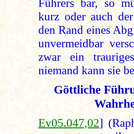
Führers bar, so mü
kurz oder auch der
den Rand eines Abgr
unvermeidbar versc
zwar ein traurige
niemand kann sie b
Göttliche Führu
Wahrhe
Ev05.047,02
] (Rap