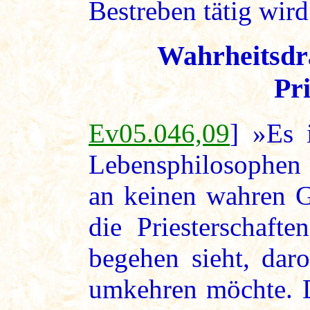
Bestreben tätig wird
Wahrheitsdra
Pr
Ev05.046,09
] »Es 
Lebensphilosophen
an keinen wahren Go
die Priesterschaft
begehen sieht, dar
umkehren möchte. D