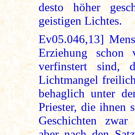
desto höher gesc
geistigen Lichtes.
Ev05.046,13] Mensc
Erziehung schon 
verfinstert sind,
Lichtmangel freilic
behaglich unter de
Priester, die ihnen 
Geschichten zwar 
aber nach den Satz