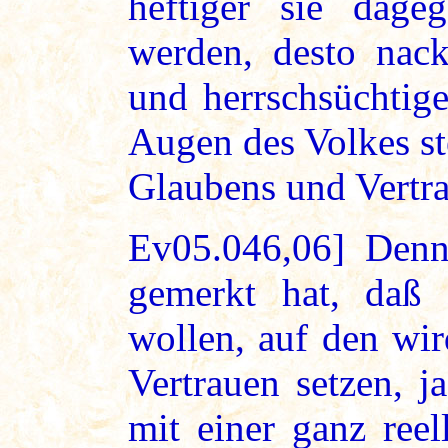
heftiger sie dag
werden, desto nack
und herrschsüchtig
Augen des Volkes st
Glaubens und Vertra
Ev05.046,06] Den
gemerkt hat, daß 
wollen, auf den wi
Vertrauen setzen, j
mit einer ganz ree