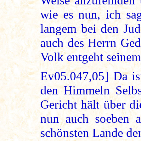
Weise anzufeinden 
wie es nun, ich sag
langem bei den Jude
auch des Herrn Ged
Volk entgeht seine
Ev05.047,05] Da is
den Himmeln Selbs
Gericht hält über di
nun auch soeben a
schönsten Lande der