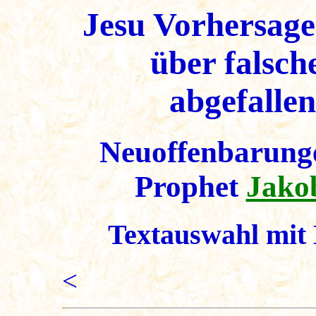
Jesu Vorhersage
über falsch
abgefalle
Neuoffenbarunge
Prophet
Jako
Textauswahl mit 
<