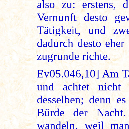
also zu: erstens, 
Vernunft desto ge
Tätigkeit, und zw
dadurch desto eher 
zugrunde richte.
Ev05.046,10] Am Ta
und achtet nicht
desselben; denn es
Bürde der Nacht
wandeln, weil ma