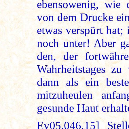
ebensowenig, wie d
von dem Drucke eine
etwas verspürt hat;
noch unter! Aber g
den, der fortwähr
Wahrheitstages zu
dann als ein best
mitzuheulen anfa
gesunde Haut erhalt
Ev05.046,15] Stel