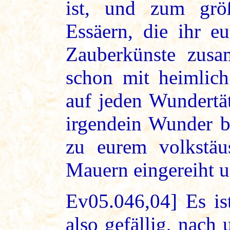
ist, und zum grö
Essäern, die ihr e
Zauberkünste zusa
schon mit heimlich
auf jeden Wundertä
irgendein Wunder be
zu eurem volkstäu
Mauern eingereiht u
Ev05.046,04] Es is
also gefällig, nach