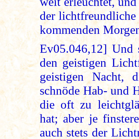
weit erleuchtet, un
der lichtfreundlich
kommenden Morgen 
Ev05.046,12] Und s
den geistigen Licht
geistigen Nacht, 
schnöde Hab- und He
die oft zu leichtg
hat; aber je finste
auch stets der Lic