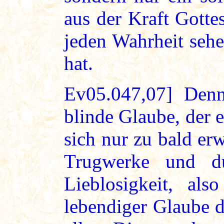
aus der Kraft Gottes
jeden Wahrheit seh
hat.
Ev05.047,07] Denn
blinde Glaube, der e
sich nur zu bald erw
Trugwerke und du
Lieblosigkeit, als
lebendiger Glaube d