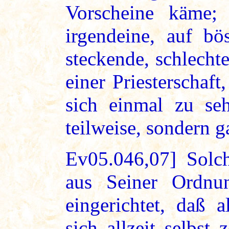
Vorscheine käme;
irgendeine, auf bö
steckende, schlecht
einer Priesterschaft
sich einmal zu seh
teilweise, sondern g
Ev05.046,07] Solch
aus Seiner Ordnu
eingerichtet, daß 
sich allzeit selbst 