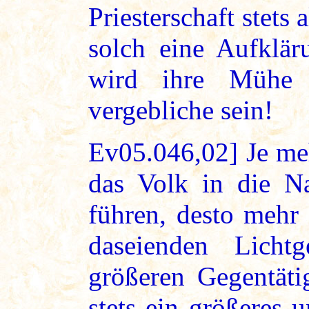
Priesterschaft stets
solch eine Aufklär
wird ihre Mühe a
vergebliche sein!
Ev05.046,02] Je me
das Volk in die Na
führen, desto mehr 
daseienden Licht
größeren Gegentäti
stets ein größeres u