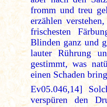
fromm und treu ge
erzählen verstehen
frischesten Färbun
Blinden ganz und ga
lauter Rührung u
gestimmt, was natü
einen Schaden bring
Ev05.046,14] Solc
verspüren den Dru