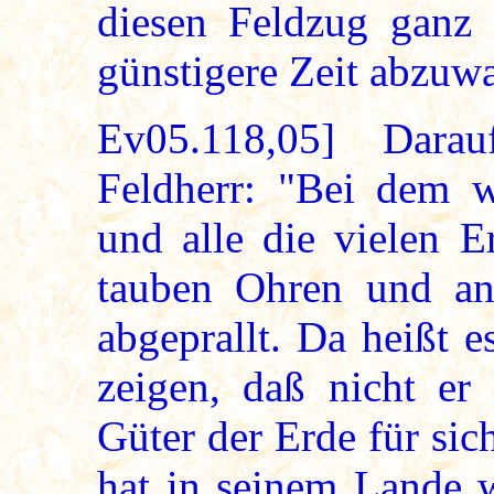
diesen Feldzug ganz 
günstigere Zeit abzuwa
Ev05.118,05] Dara
Feldherr: "Bei dem wi
und alle die vielen 
tauben Ohren und an 
abgeprallt. Da heißt 
zeigen, daß nicht er 
Güter der Erde für si
hat in seinem Lande 