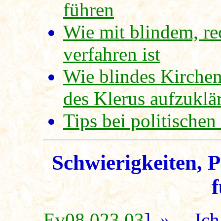
führen
Wie mit blindem, re
verfahren ist
Wie blindes Kirche
des Klerus aufzuklär
Tips bei politische
Schwierigkeiten, P
Ev08.023,03
] »... Ic