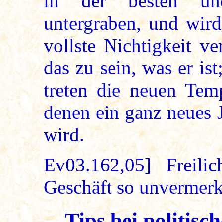
in der besten un
untergraben, und wird
vollste Nichtigkeit v
das zu sein, was er is
treten die neuen Temp
denen ein ganz neues 
wird.
Ev03.162,05] Freili
Geschäft so unvermerk
Tips bei politis