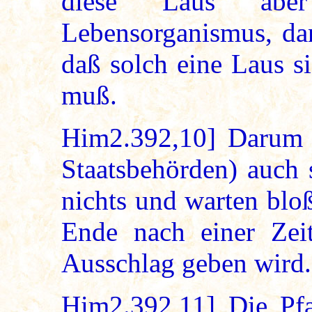
diese Laus abe
Lebensorganismus, dan
daß solch eine Laus s
muß.
Him2.392,10] Darum a
Staatsbehörden) auch 
nichts und warten blo
Ende nach einer Zei
Ausschlag geben wird.
Him2.392,11] Die Pfa