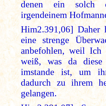
denen ein solch d
irgendeinem Hofmanne
Him2.391,06] Daher h
eine strenge Überwa
anbefohlen, weil Ich
weiß, was da diese 
imstande ist, um i
dadurch zu ihrem he
gelangen.