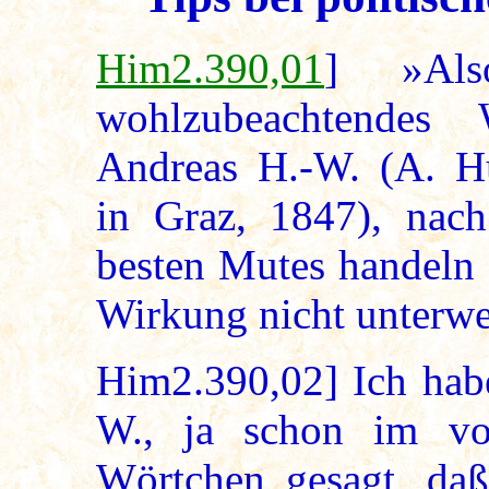
Him2.390,01
] »Als
wohlzubeachtendes
Andreas H.-W. (A. Hü
in Graz, 1847), nac
besten Mutes handeln 
Wirkung nicht unterwe
Him2.390,02] Ich habe
W., ja schon im vor
Wörtchen gesagt, daß 