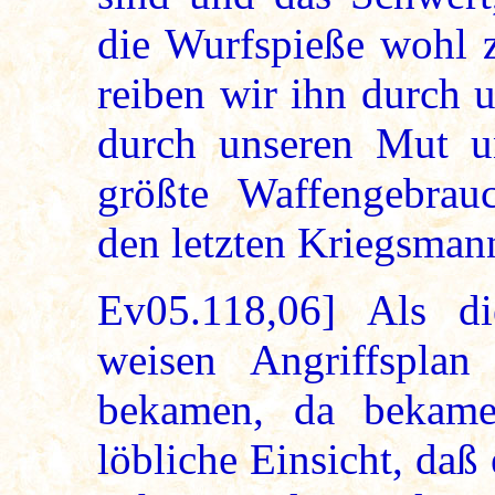
die Wurfspieße wohl z
reiben wir ihn durch 
durch unseren Mut u
größte Waffengebrauc
den letzten Kriegsman
Ev05.118,06] Als di
weisen Angriffspla
bekamen, da bekame
löbliche Einsicht, daß 