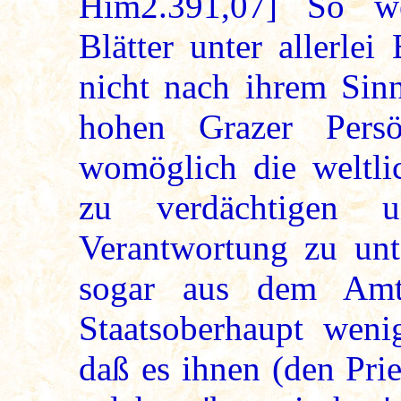
Him2.391,07] So w
Blätter unter allerlei
nicht nach ihrem Sinn
hohen Grazer Persö
womöglich die weltli
zu verdächtigen u
Verantwortung zu unt
sogar aus dem Amt
Staatsoberhaupt weni
daß es ihnen (den Pri