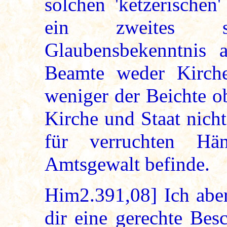
solchen 'ketzerischen
ein zweites sog
Glaubensbekenntnis 
Beamte weder Kirch
weniger der Beichte o
Kirche und Staat nich
für verruchten Hä
Amtsgewalt befinde.
Him2.391,08] Ich aber
dir eine gerechte Bes