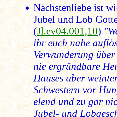
Nächstenliebe ist w
Jubel und Lob Gotte
(
Jl.ev04.001,10
)
"Wa
ihr euch nahe auflö
Verwunderung über
nie ergründbare Her
Hauses aber weinte
Schwestern vor Hung
elend und zu gar nic
Jubel- und Lobgesc