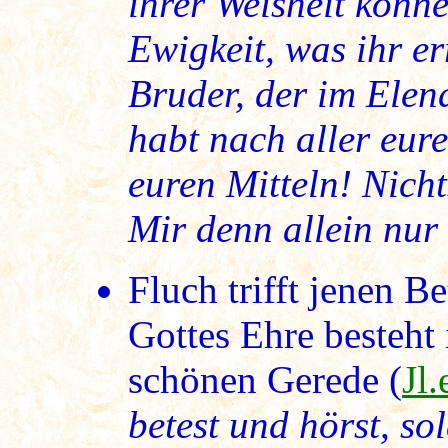
ihrer Weisheit könn
Ewigkeit, was ihr er
Bruder, der im Elen
habt nach aller eur
euren Mitteln! Nicht
Mir denn allein nur 
Fluch trifft jenen B
Gottes Ehre besteht 
schönen Gerede (
Jl
betest und hörst, so