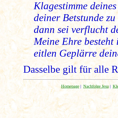
Klagestimme deines 
deiner Betstunde zu
dann sei verflucht 
Meine Ehre besteht i
eitlen Geplärre dei
Dasselbe gilt für alle
Homepage
|
Nachfolge Jesu
|
Kl