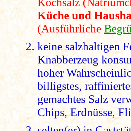
Kochsalz (Natriumc
Küche und Hausha
(Ausführliche
Begr
keine salzhaltigen 
Knabberzeug konsumi
hoher Wahrscheinlic
billigstes, raffinier
gemachtes Salz verw
Chips, Erdnüsse, Fli
selten(er) in Gaststä