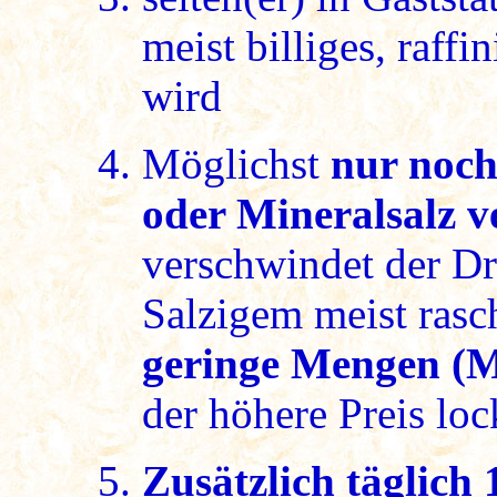
meist billiges, raffi
wird
Möglichst
nur noc
oder Mineralsalz 
verschwindet der Dr
Salzigem meist rasc
geringe Mengen (M
der höhere Preis lo
Zusätzlich täglich 