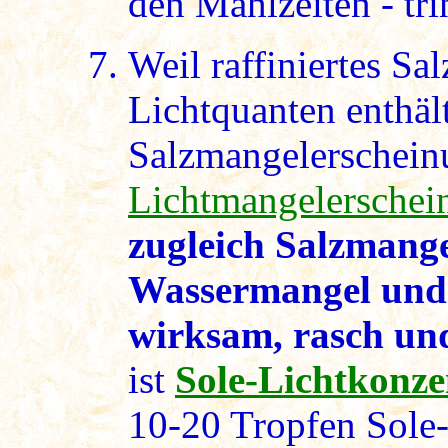
den Mahlzeiten - tri
Weil raffiniertes Sa
Lichtquanten enthält
Salzmangelerschein
Lichtmangelerschei
zugleich Salzmang
Wassermangel und 
wirksam, rasch und
ist
Sole-Lichtkonze
10-20 Tropfen Sole-