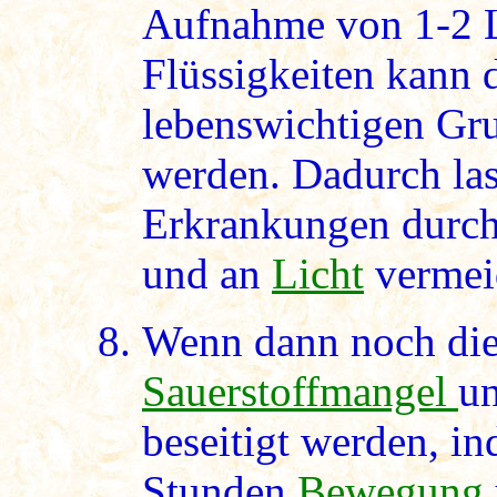
Aufnahme von 1-2 L
Flüssigkeiten kann 
lebenswichtigen Gru
werden. Dadurch lass
Erkrankungen durc
und an
Licht
vermei
Wenn dann noch die
Sauerstoffmangel
u
beseitigt werden, i
Stunden
Bewegung