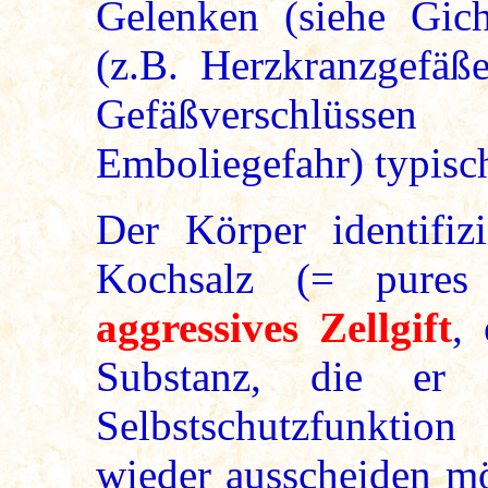
Gelenken (siehe Gic
(z.B. Herzkranzgefäße
Gefäßverschlüs
Emboliegefahr) typisch
Der Körper identifizie
Kochsalz (= pures 
aggressives Zellgift
, 
Substanz, die er d
Selbstschutzfunktio
wieder ausscheiden mö