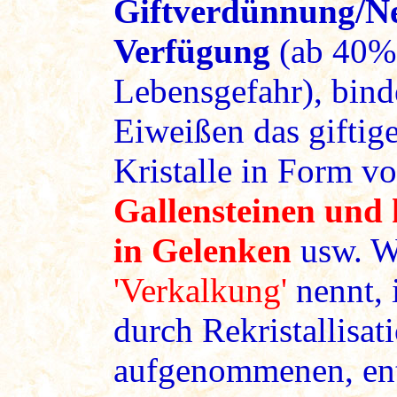
Giftverdünnung/Ne
Verfügung
(ab 40% 
Lebensgefahr), binde
Eiweißen das giftig
Kristalle in Form v
Gallensteinen und 
in Gelenken
usw. W
'Verkalkung'
nennt, i
durch Rekristallisat
aufgenommenen, entw