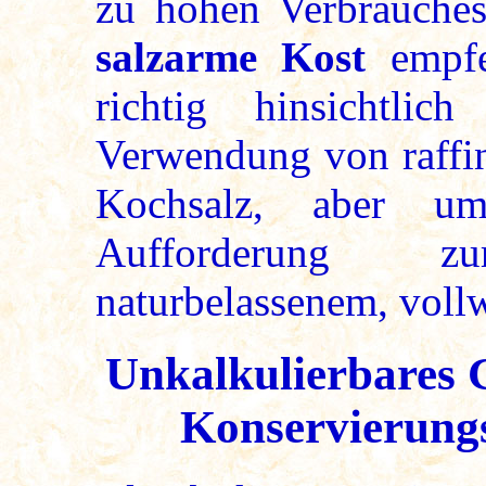
zu hohen Verbrauches
salzarme Kost
empfeh
richtig hinsichtlic
Verwendung von raffin
Kochsalz, aber um
Aufforderung 
naturbelassenem, voll
Unkalkulierbares 
Konservierungs