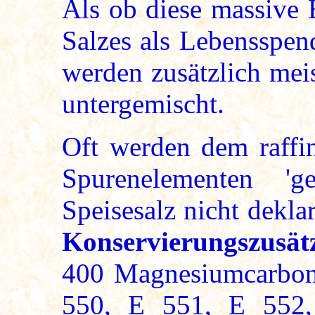
Als ob diese massive 
Salzes als Lebensspen
werden zusätzlich mei
untergemischt.
Oft werden dem raffin
Spurenelementen 'ge
Speisesalz nicht dekla
Konservierungszusät
400 Magnesiumcarbona
550, E 551, E 552