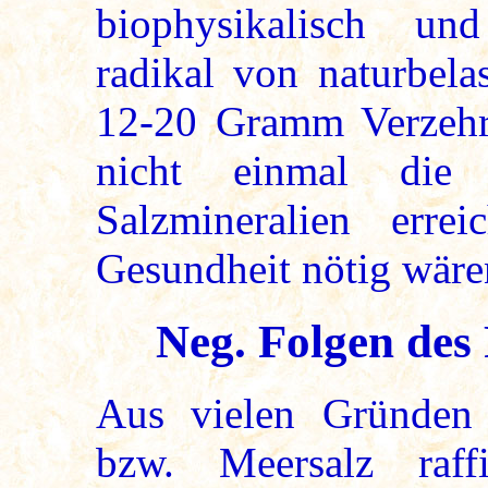
biophysikalisch un
radikal von naturbela
12-20 Gramm Verzehr 
nicht einmal die
Salzmineralien erre
Gesundheit nötig wäre
Neg. Folgen des 
Aus vielen Gründen w
bzw. Meersalz raff