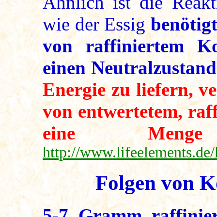
Ähnlich ist die Reak
wie der Essig
benötig
von raffiniertem K
einen Neutralzustand
Energie zu liefern, v
von entwertetem, raf
eine Menge
http://www.lifeelements.de/k
Folgen von K
5-7 Gramm raffinie