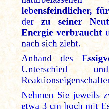
lebensfeindlicher, für
der
zu seiner Neutr
Energie verbraucht
u
nach sich zieht.
Anhand des
Essigve
Unterschied u
Reaktionseigenschafte
Nehmen Sie jeweils zw
etwa 3 cm hoch mit Es