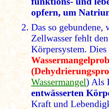
funktions- und leb
opfern, um Natrium
Das so gebundene, w
Zellwasser fehlt de
Körpersystem. Dies 
Wassermangelpro
(Dehydrierungspr
Wassermangel
) Als 
entwässerten Körpe
Kraft und Lebendig