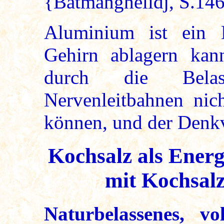
{Batmanghelidj, S.14
Aluminium ist ein L
Gehirn ablagern kan
durch die Bela
Nervenleitbahnen nic
können, und der Denk
Kochsalz als Energ
mit Kochsalz
Naturbelassenes, vol