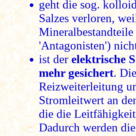
geht die sog. kolloid
Salzes verloren, wei
Mineralbestandteile
'Antagonisten') nic
ist der
elektrische 
mehr gesichert
. Di
Reizweiterleitung u
Stromleitwert an d
die die Leitfähigkei
Dadurch werden die