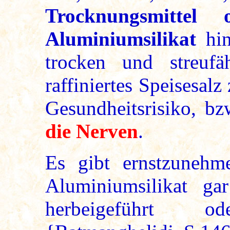
Trocknungsmittel o
Aluminiumsilikat
hin
trocken und streufä
raffiniertes Speisesal
Gesundheitsrisiko, b
die Nerven
.
Es gibt ernstzunehm
Aluminiumsilikat g
herbeigeführt o