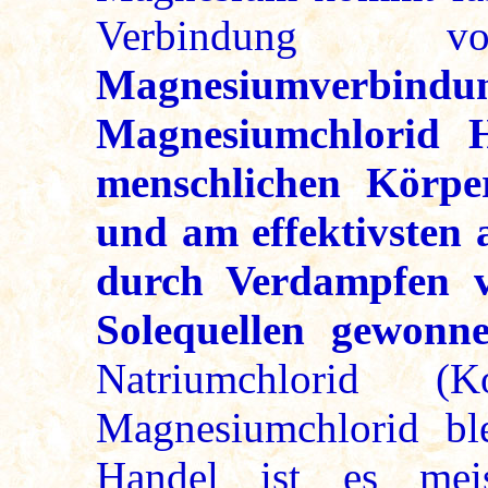
Verbindung
Magnesiumve
Magnesiumchlorid 
menschlichen Körpe
und am effektivsten a
durch Verdampfen 
Solequellen gewonn
Natriumchlorid (K
Magnesiumchlorid ble
Handel ist es me