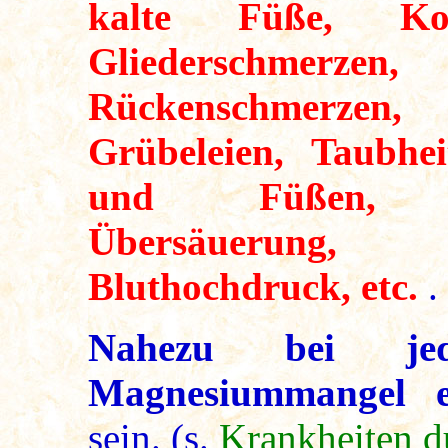
kalte Füße, Kop
Gliederschme
Rückenschmerzen, G
Grübeleien, Taubhe
und Füßen, Wac
Übersäuerung,
Bluthochdruck, etc.
.
Nahezu bei je
Magnesiummangel e
sein. (s.
Krankheiten 