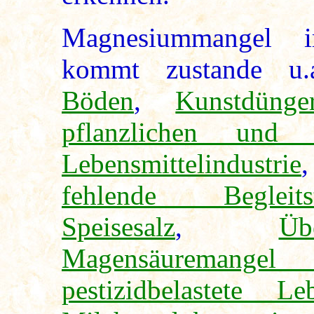
Magnesiummangel i
kommt zustande u
Böden
,
Kunstdünge
pflanzlichen und t
Lebensmittelindustrie
fehlende Begleitst
Speisesalz
,
Üb
Magensäuremang
pestizidbelastete Leb