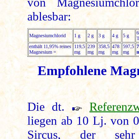
von Magnesiumchlo
ablesbar:
6
Magnesiumchlorid
1 g
2 g
3 g
4 g
5 g
enthält 11,95% reines
119,5
239
358,5
478
597,5
7
Magnesium =
mg
mg
mg
mg
mg
Empfohlene Magn
Die dt.
Referenzw
liegen ab 10 Lj. von 0
Sircus, der seh