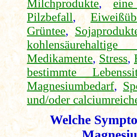
Milchprodukte
,
eine
Pilzbefall
,
Eiweißüb
Grüntee
,
Sojaprodukt
kohlensäurehaltig
Medikamente
,
Stress
,
bestimmte Lebenss
Magnesiumbedarf
,
Sp
und/oder calciumreich
Welche Sympto
Magnesiu