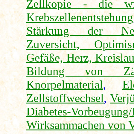
Zellkopie - die wi
Krebszellenentstehung
Stärkung der Nerv
Zuversicht, Optimi
Gefäße, Herz, Kreislau
Bildung von Zä
Knorpelmaterial
,
El
Zellstoffwechsel
,
Verj
Diabetes-Vorbeugung
Wirksammachen von V