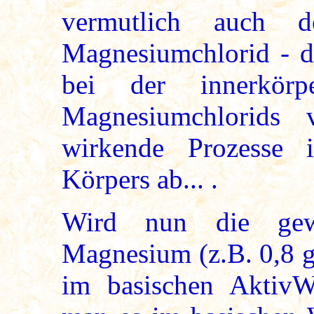
vermutlich auch d
Magnesiumchlorid - d
bei der innerkörp
Magnesiumchlorids ve
wirkende Prozesse 
Körpers ab... .
Wird nun die gew
Magnesium (z.B. 0,8 
im basischen AktivWa