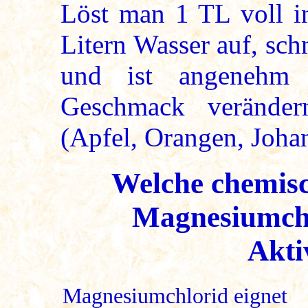
Löst man 1 TL voll in
Litern Wasser auf, schm
und ist angenehm 
Geschmack veränder
(Apfel, Orangen, Johan
Welche chemisc
Magnesiumchl
Akti
Magnesiumchlorid eignet