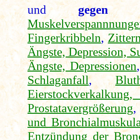
und
gegen
Muskelverspannnung
Fingerkribbeln
,
Zitter
Ängste, Depression, S
Ängste, Depressionen
Schlaganfall
,
Blut
Eierstockverkalkung,
Prostatavergrößerung
und Bronchialmuskul
Entzündung der Bronc