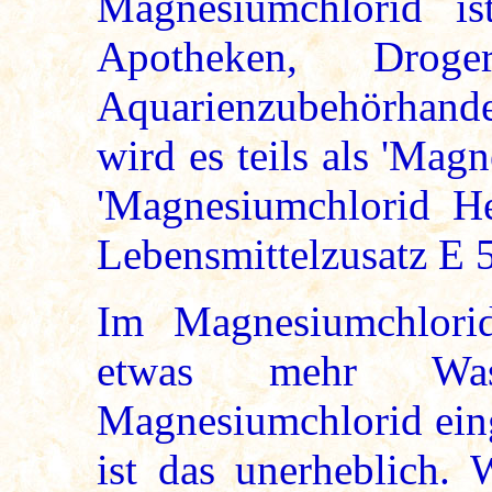
Magnesiumchlorid is
Apotheken, Dro
Aquarienzubehörhand
wird es teils als 'Magn
'Magnesiumchlorid H
Lebensmittelzusatz E 
Im Magnesiumchlorid
etwas mehr Wa
Magnesiumchlorid eing
ist das unerheblich. 