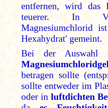
entfernen, wird das 
teuerer. In Ver
Magnesiumchlorid is
Hexahydrat' gemeint.
Bei der Auswahl d
Magnesiumchlorid
betragen sollte (entsp
sollte entweder im Pla
oder in
luftdichten B
da
es Feuchtigke