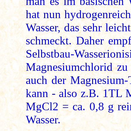
man es im basischen 
hat nun hydrogenreiche
Wasser, das sehr leich
schmeckt. Daher empfe
Selbstbau-Wasserioni
Magnesiumchlorid zu 
auch der Magnesium-T
kann - also z.B. 1TL 
MgCl2 = ca. 0,8 g rei
Wasser.