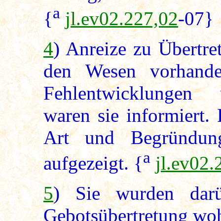
a
{
jl.ev02.227,02
-07}
4
) Anreize zu Übertr
den Wesen vorhand
Fehlentwicklungen 
waren sie informiert.
Art und Begründun
a
aufgezeigt. {
jl.ev02.
5
) Sie wurden darü
Gebotsübertretung wohl