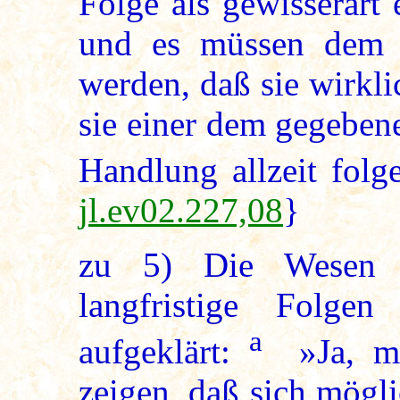
Folge als gewisserart 
und es müssen dem 
werden, daß sie wirkl
sie einer dem gegeben
Handlung allzeit fol
jl.ev02.227,08
}
zu
5
) Die Wesen 
langfristige Folgen
a
aufgeklärt:
»Ja, ma
zeigen, daß sich mögl