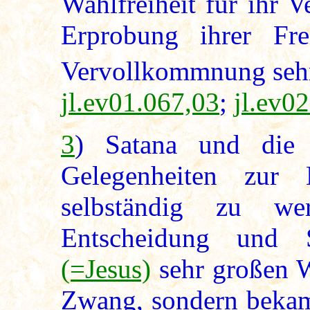
Wahlfreiheit für ihr V
Erprobung ihrer Frei
Vervollkommnung sehr 
jl.ev01.067,03
;
jl.ev0
3
) Satana und die M
Gelegenheiten zur
selbständig zu we
Entscheidung und S
(=Jesus)
sehr großen W
Zwang, sondern bekame