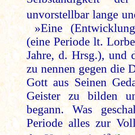
unvorstellbar lange u
»Eine (Entwicklungs
(eine Periode lt. Lor
Jahre, d. Hrsg.), und
zu nennen gegen die D
Gott aus Seinen Geda
Geister zu bilden u
begann. Was gescha
Periode alles zur Vol
a