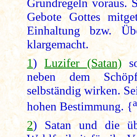
Grundregeln voraus. 
Gebote Gottes mitget
Einhaltung bzw. Üb
klargemacht.
1
)
Luzifer (Satan)
so
neben dem Schöpfe
selbständig wirken. Se
hohen Bestimmung. {
2
) Satan und die üb