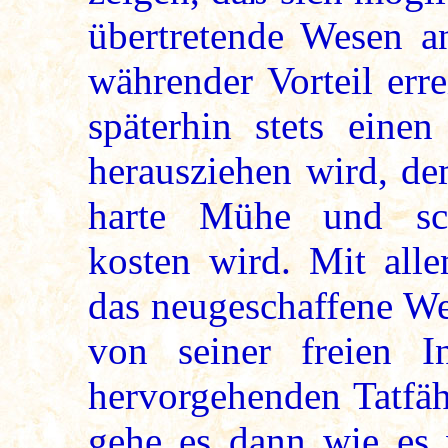
übertretende Wesen a
währender Vorteil err
späterhin stets eine
herausziehen wird, de
harte Mühe und sch
kosten wird. Mit all
das neugeschaffene W
von seiner freien I
hervorgehenden Tatfäh
gehe es dann wie es 