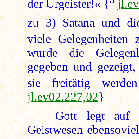
der Urgeister!« {
jl.e
zu
3
) Satana und die
viele Gelegenheiten
wurde die Gelegenh
gegeben und gezeigt,
sie freitätig werd
jl.ev02.227,02
}
Gott legt auf die
Geistwesen ebensoviel