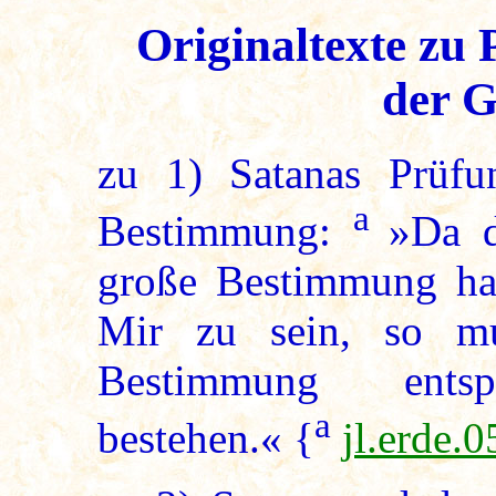
Originaltexte zu
der G
zu
1
) Satanas Prüfu
a
Bestimmung:
»Da d
große Bestimmung hat
Mir zu sein, so mu
Bestimmung entspr
a
bestehen.« {
jl.erde.