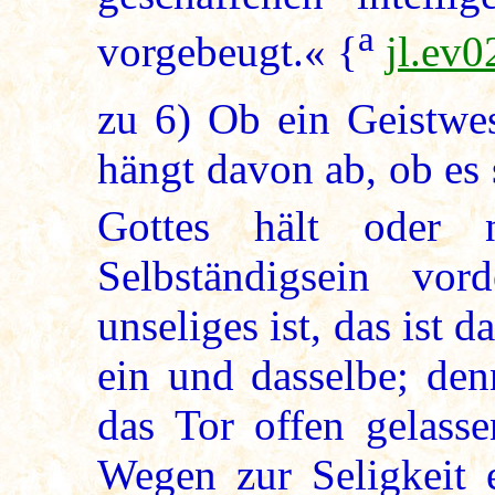
a
vorgebeugt.« {
jl.ev0
zu
6
) Ob ein Geistwes
hängt davon ab, ob es 
Gottes hält oder 
Selbständigsein vor
unseliges ist, das ist
ein und dasselbe; den
das Tor offen gelasse
Wegen zur Seligkeit 