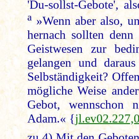
'Du-sollst-Gebote', a
a
»Wenn aber also, un
hernach sollten denn 
Geistwesen zur beding
gelangen und daraus 
Selbständigkeit? Offe
mögliche Weise anders
Gebot, wennschon ni
Adam.« {
jl.ev02.227,
zu
4
) Mit den Geboten