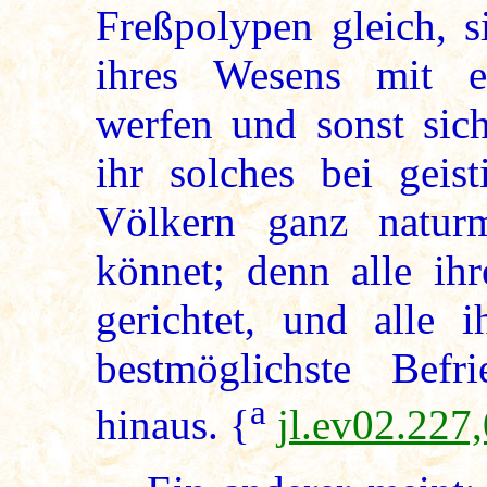
Freßpolypen gleich, s
ihres Wesens mit e
werfen und sonst sich
ihr solches bei geis
Völkern ganz natur
könnet; denn alle ih
gerichtet, und alle i
bestmöglichste Befri
a
hinaus. {
jl.ev02.227