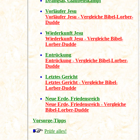
Drangsal, Glaubenskampf
Vorläufer Jesu
Vorläufer Jesu - Vergleiche Bibel-Lorber-
Dudde
Wiederkunft Jesu
Wiederkunft Jesu - Vergleiche Bibel-
Lorber-Dudde
Entrückung
Entrückung - Vergleiche Bibel-Lorber-
Dudde
Letztes Gericht
Letztes Gericht - Vergleiche Bibel-
Lorber-Dudde
Neue Erde, Friedensreich
Neue Erde, Friedensreich - Vergleiche
Bibel-Lorber-Dudde
Vorsorge-Tipps
Prüfe alles!