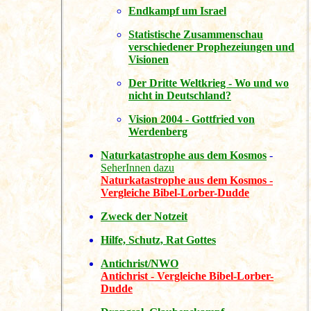
Endkampf um Israel
Statistische Zusammenschau
verschiedener Prophezeiungen und
Visionen
Der Dritte Weltkrieg - Wo und wo
nicht in Deutschland?
Vision 2004 - Gottfried von
Werdenberg
Naturkatastrophe aus dem Kosmos
-
SeherInnen dazu
Naturkatastrophe aus dem Kosmos -
Vergleiche Bibel-Lorber-Dudde
Zweck der Notzeit
Hilfe, Schutz, Rat Gottes
Antichrist/NWO
Antichrist - Vergleiche Bibel-Lorber-
Dudde