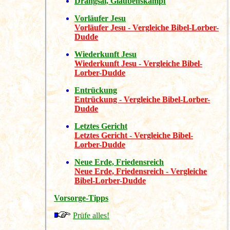
Drangsal, Glaubenskampf
Vorläufer Jesu
Vorläufer Jesu - Vergleiche Bibel-Lorber-
Dudde
Wiederkunft Jesu
Wiederkunft Jesu - Vergleiche Bibel-
Lorber-Dudde
Entrückung
Entrückung - Vergleiche Bibel-Lorber-
Dudde
Letztes Gericht
Letztes Gericht - Vergleiche Bibel-
Lorber-Dudde
Neue Erde, Friedensreich
Neue Erde, Friedensreich - Vergleiche
Bibel-Lorber-Dudde
Vorsorge-Tipps
Prüfe alles!