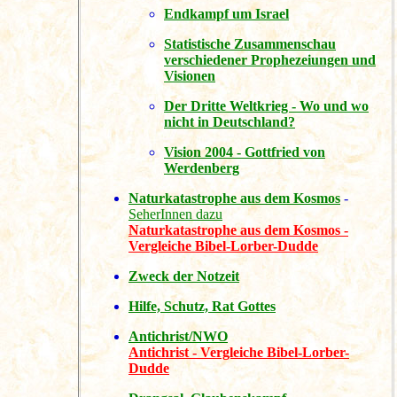
Endkampf um Israel
Statistische Zusammenschau
verschiedener Prophezeiungen und
Visionen
Der Dritte Weltkrieg - Wo und wo
nicht in Deutschland?
Vision 2004 - Gottfried von
Werdenberg
Naturkatastrophe aus dem Kosmos
-
SeherInnen dazu
Naturkatastrophe aus dem Kosmos -
Vergleiche Bibel-Lorber-Dudde
Zweck der Notzeit
Hilfe, Schutz, Rat Gottes
Antichrist/NWO
Antichrist - Vergleiche Bibel-Lorber-
Dudde