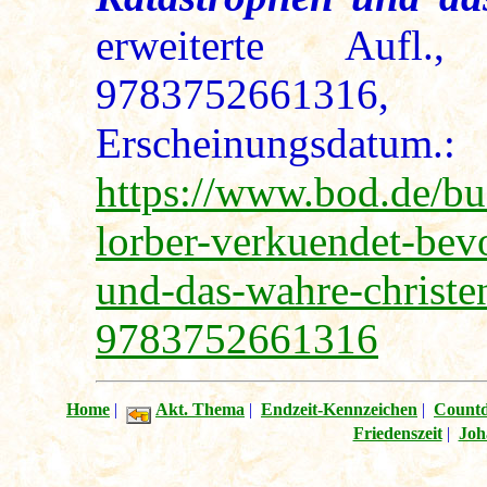
erweiterte Aufl
97837526613
Erscheinungsdatum
https://www.bod.de/bu
lorber-verkuendet-bev
und-das-wahre-christe
9783752661316
Home
|
Akt. Thema
|
Endzeit-Kennzeichen
|
Count
Friedenszeit
|
Joh