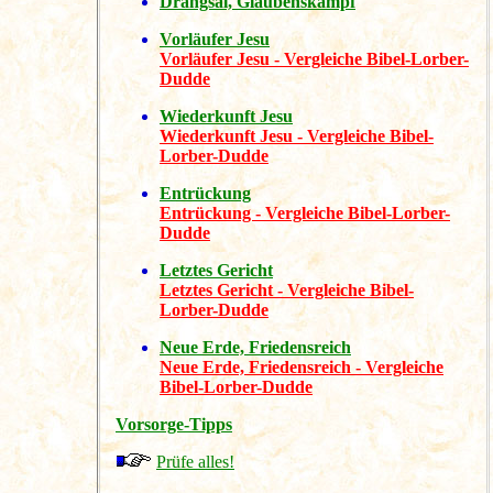
Drangsal, Glaubenskampf
Vorläufer Jesu
Vorläufer Jesu - Vergleiche Bibel-Lorber-
Dudde
Wiederkunft Jesu
Wiederkunft Jesu - Vergleiche Bibel-
Lorber-Dudde
Entrückung
Entrückung - Vergleiche Bibel-Lorber-
Dudde
Letztes Gericht
Letztes Gericht - Vergleiche Bibel-
Lorber-Dudde
Neue Erde, Friedensreich
Neue Erde, Friedensreich - Vergleiche
Bibel-Lorber-Dudde
Vorsorge-Tipps
Prüfe alles!