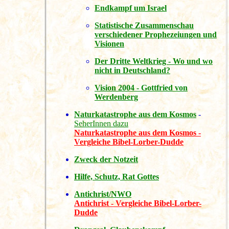
Endkampf um Israel
Statistische Zusammenschau
verschiedener Prophezeiungen und
Visionen
Der Dritte Weltkrieg - Wo und wo
nicht in Deutschland?
Vision 2004 - Gottfried von
Werdenberg
Naturkatastrophe aus dem Kosmos
-
SeherInnen dazu
Naturkatastrophe aus dem Kosmos -
Vergleiche Bibel-Lorber-Dudde
Zweck der Notzeit
Hilfe, Schutz, Rat Gottes
Antichrist/NWO
Antichrist - Vergleiche Bibel-Lorber-
Dudde