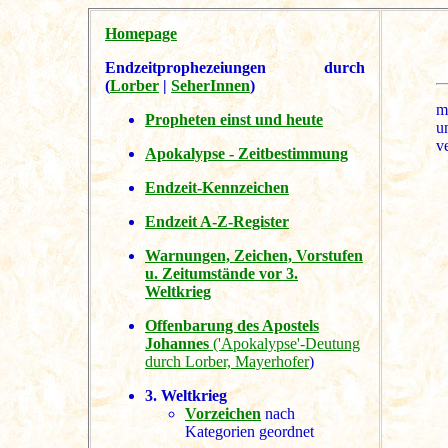
Homepage
Endzeitprophezeiungen durch
(
Lorber
|
SeherInnen
)
m
Propheten einst und heute
u
v
Apokalypse - Zeitbestimmung
Endzeit-Kennzeichen
Endzeit A-Z-Register
Warnungen, Zeichen, Vorstufen
u. Zeitumstände vor 3.
Weltkrieg
Offenbarung des Apostels
Johannes
('Apokalypse'-Deutung
durch Lorber, Mayerhofer
)
3. Weltkrieg
Vorzeichen
nach
Kategorien geordnet