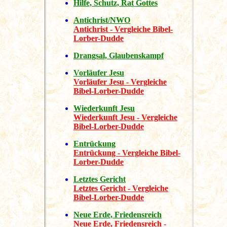
Hilfe, Schutz, Rat Gottes
Antichrist/NWO
Antichrist - Vergleiche Bibel-
Lorber-Dudde
Drangsal, Glaubenskampf
Vorläufer Jesu
Vorläufer Jesu - Vergleiche
Bibel-Lorber-Dudde
Wiederkunft Jesu
Wiederkunft Jesu - Vergleiche
Bibel-Lorber-Dudde
Entrückung
Entrückung - Vergleiche Bibel-
Lorber-Dudde
Letztes Gericht
Letztes Gericht - Vergleiche
Bibel-Lorber-Dudde
Neue Erde, Friedensreich
Neue Erde, Friedensreich -