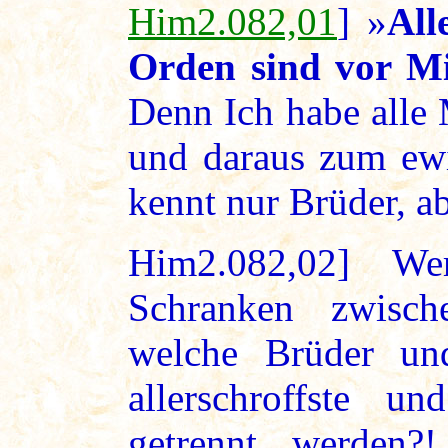
Him2.082,01
] »
All
Orden sind vor Mi
Denn Ich habe alle
und daraus zum ewi
kennt nur Brüder, a
Him2.082,02] W
Schranken zwisc
welche Brüder un
allerschroffste un
getrennt werden?