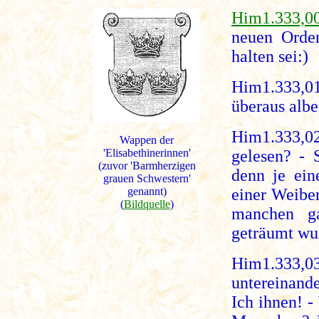
Him1.333,0
neuen Orden
halten sei:)
Him1.333,01
überaus albe
Him1.333,0
Wappen der
'Elisabethinerinnen'
gelesen? - 
(zuvor 'Barmherzigen
denn je ein
grauen Schwestern'
genannt)
einer Weibe
(
Bildquelle
)
manchen ga
geträumt wu
Him1.333,03
untereinande
Ich ihnen! 