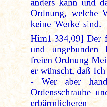
anders kann und da
Ordnung, welche W
keine 'Werke' sind.
Him1.334,09] Der f
und ungebunden h
freien Ordnung Mei
er wünscht, daß Ich
- Wer aber hande
Ordensschraube und
erbärmlicheren 