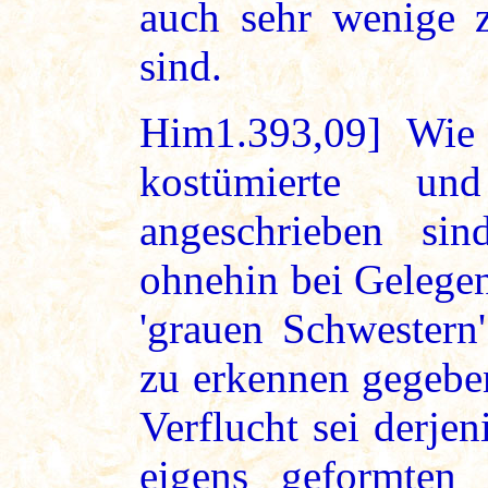
auch sehr wenige 
sind.
Him1.393,09] Wie 
kostümierte und
angeschrieben si
ohnehin bei Gelegen
'grauen Schwestern
zu erkennen gegeben
Verflucht sei derjen
eigens geformten