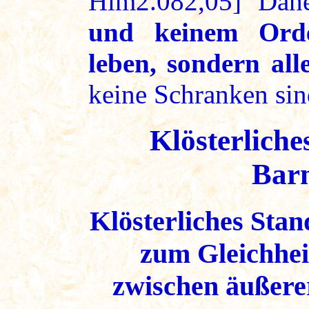
Him2.082,05] Dahe
und keinem Orde
leben, sondern all
keine Schranken si
Klösterlich
Barm
Klösterliches Sta
zum Gleichhei
zwischen äußerer