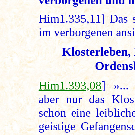
verborgenen und ni
Him1.335,11] Das s
im verborgenen ans
Klosterleben,
Ordens
Him1.393,08
] »...
aber nur das Klos
schon eine leiblich
geistige Gefangensc