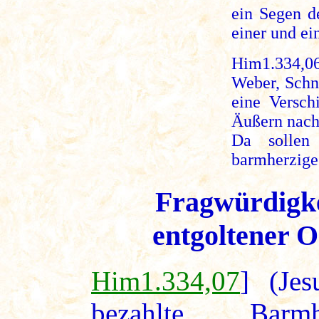
ein Segen d
einer und ei
Him1.334,0
Weber, Schne
eine Versch
Äußern nach 
Da sollen 
barmherzige
Fragwürdigkei
entgoltener 
Him1.334,07
] (Jes
bezahlte Barm