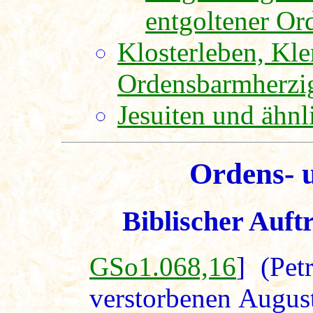
entgoltener Or
Klosterleben, Kle
Ordensbarmherzig
Jesuiten und ähn
Ordens- 
Biblischer Auft
GSo1.068,16
] (Pet
verstorbenen Augus