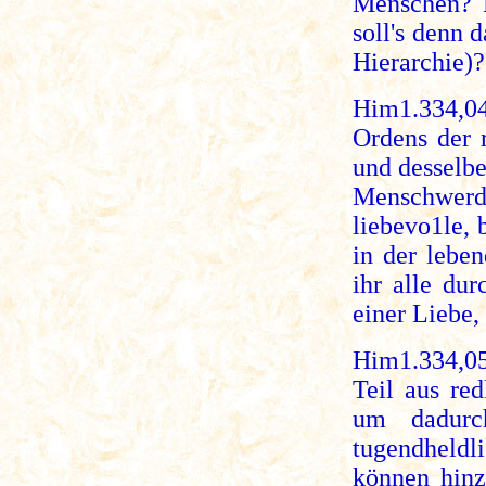
Menschen? N
soll's denn 
Hierarchie)?
Him1.334,04
Ordens der 
und desselbe
Menschwerd
liebevo1le,
in der lebe
ihr alle du
einer Liebe
Him1.334,0
Teil aus re
um dadurc
tugendheldli
können hinz