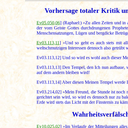
Vorhersage totaler Kritik u
Ev05.050,06
] (Raphael:) »Zu allen Zeiten und in
der vom Geiste Gottes durchdrungenen Prophete
Menschensatzungen, Lügen und bergdicke Betrügere
Ev03.113,11
] »Und so geht es auch stets mit al
weltschmutzigen Interessen dennoch also getrübt wi
Ev03.113,12] Und so wird es wohl auch dieser Mei
Ev03.113,13] Den Tempel, den Ich nun aufbaue, we
auf dem andern bleiben wird!
Ev03.113,14] Aber diesen Meinen Tempel werde Ic
Ev03.214,02] »Mein Freund, die Stunde ist noch ni
gerichtet sein wird, so wird es dennoch nur zu ba
Erde wird stets das Licht mit der Finsternis zu kä
Wahrheitsverfälsc
Ev10.025,02
] »Im Verlaufe der Mitteilungen alle