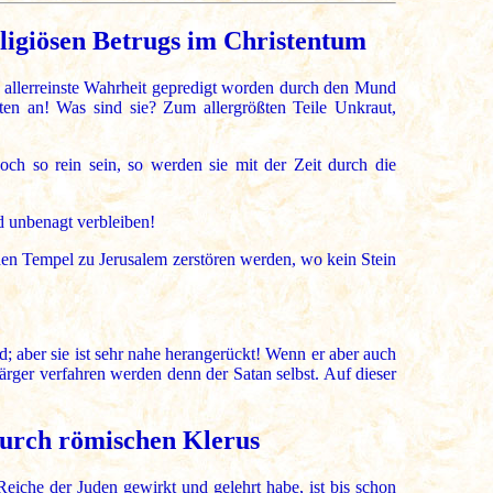
ligiösen Betrugs im Christentum
e allerreinste Wahrheit gepredigt worden durch den Mund
en an! Was sind sie? Zum allergrößten Teile Unkraut,
ch so rein sein, so werden sie mit der Zeit durch die
d unbenagt verbleiben!
den Tempel zu Jerusalem zerstören werden, wo kein Stein
; aber sie ist sehr nahe herangerückt! Wenn er aber auch
ärger verfahren werden denn der Satan selbst. Auf dieser
durch römischen Klerus
Reiche der Juden gewirkt und gelehrt habe, ist bis schon