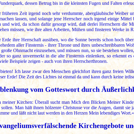
Wunderquark, dessen Betrug bis in die kleinsten Fugen und Falten erleuch
r früheren Zeit irgend noch sehr verdummte, abergläubische Weiber un
machen lassen, und solange jene Herrscher noch irgend einige Mittel 
n und wird, da schon dafür gesorgt wird, daß derlei Herrschern die
ehen müssen, wie ihre alten Arbeiten, Mühen und finsteren Werke in
 Erde ihre Herrschaft ausüben, wo die Sonne bereits schon hoch über 
 ehedem aller Finsternis - ihrer Throne und ihres unbeschreibbaren W
re große Ohnmacht einzusehen, und müssen nun, so sie bestehen wollen,
r so ganz unvermerkt in die alte Finsternis einlenken, so erkennt es
viele Beispiele zeigen - auch von ihren Herrscherthronen.
bieten! Ich lasse zwar den Menschen gleichfort ihren ganz freien Wil
er Erde! Die Zeit des Lichtes ist einmal da und kann durch keine ir
blenkung vom Gotteswort durch Äußerlich
ten meiner Kirchen: Überall sucht man Mich den Blicken Meiner Kinder
sollen. Man hält ihnen hölzenre Christusse vor die Augen, damit sie 
imme und läßt nicht laut werden in den Herzen Mein lebendiges Wort.«
vangeliumsverfälschende Kirchengebote un