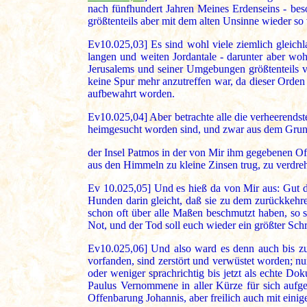
nach fünfhundert Jahren Meines Erdenseins - beso
größtenteils aber mit dem alten Unsinne wieder s
Ev10.025,03] Es sind wohl viele ziemlich gleich
langen und weiten Jordantale - darunter aber woh
Jerusalems und seiner Umgebungen größtenteils v
keine Spur mehr anzutreffen war, da dieser Orden
aufbewahrt worden.
Ev10.025,04] Aber betrachte alle die verheerend
heimgesucht worden sind, und zwar aus dem Grunde
der Insel Patmos in der von Mir ihm gegebenen Off
aus den Himmeln zu kleine Zinsen trug, zu verdr
Ev 10.025,05] Und es hieß da von Mir aus: Gut den
Hunden darin gleicht, daß sie zu dem zurückkehre
schon oft über alle Maßen beschmutzt haben, so s
Not, und der Tod soll euch wieder ein größter Sc
Ev10.025,06] Und also ward es denn auch bis zu
vorfanden, sind zerstört und verwüstet worden; n
oder weniger sprachrichtig bis jetzt als echte 
Paulus Vernommene in aller Kürze für sich aufge
Offenbarung Johannis, aber freilich auch mit eini