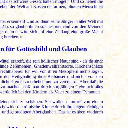
nicht das schwere Gesetz halten möget!" Und so heben die
lleben der Welt auf Kosten der armen, blinden Menschheit
hter erkennen! Und so dann seine Jünger in aller Welt mit
13,21), so glaube ihnen solches niemand von den Meinen!
e; denn er wird sich auf eine Zeitlang eine große Macht
g bereiten.«
en für Gottesbild und Glauben
tel ergreift, die rein höllischer Natur sind - als da sind:
blinde Zeremonien, Gnadenwallfahrtsorte, Kirchenschätze
rechthaberei. Ich will von ihren Meßopfern nichts sagen,
 der Heilighaltung ihrer Bethäuser und nichts von den
chliche Gemüt zu erheben und zu veredeln. - Aber daß die
 zu machen, daß man durch sorgfältigen Gebrauch alles
werde Ich bei den Kindern als Vater zu einem Tyrannen
Meiner sich zu schämen. Sie wollen dann oft von einem
s bewirkt die römische Kirche durch ihre eigenmächtigen
en und gepredigten Aberglauben. Das ist es aber, wodurch