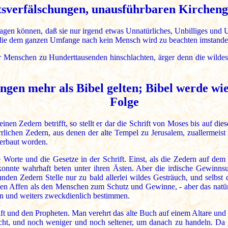
sverfälschungen, unausführbaren Kirchen
gen können, daß sie nur irgend etwas Unnatürliches, Unbilliges und 
, die dem ganzen Umfange nach kein Mensch wird zu beachten imstande 
 Menschen zu Hunderttausenden hinschlachten, ärger denn die wildes
gen mehr als Bibel gelten; Bibel werde wie
Folge
inen Zedern betrifft, so stellt er dar die Schrift von Moses bis auf die
rlichen Zedern, aus denen der alte Tempel zu Jerusalem, zuallermeist 
 erbaut worden.
Worte und die Gesetze in der Schrift. Einst, als die Zedern auf dem 
onnte wahrhaft beten unter ihren Ästen. Aber die irdische Gewinn
nden Zedern Stelle nur zu bald allerlei wildes Gesträuch, und selbst 
 Affen als den Menschen zum Schutz und Gewinne, - aber das natürli
en und weiters zweckdienlich bestimmen.
ft und den Propheten. Man verehrt das alte Buch auf einem Altare und
cht, und noch weniger und noch seltener, um danach zu handeln. Da 