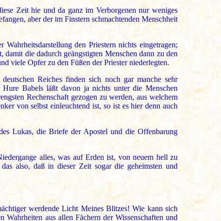
 diese Zeit hie und da ganz im Verborgenen nur weniges
efangen, aber der im Finstern schmachtenden Menschheit
Wahrheitsdarstellung den Priestern nichts eingetragen;
t, damit die dadurch geängstigten Menschen dann zu den
nd viele Opfer zu den Füßen der Priester niederlegten.
 deutschen Reiches finden sich noch gar manche sehr
r Hure Babels läßt davon ja nichts unter die Menschen
strengsten Rechenschaft gezogen zu werden, aus welchem
r von selbst einleuchtend ist, so ist es hier denn auch
 des Lukas, die Briefe der Apostel und die Offenbarung
iedergange alles, was auf Erden ist, von neuem hell zu
 das also, daß in dieser Zeit sogar die geheimsten und
mächtiger werdende Licht Meines Blitzes! Wie kann sich
en Wahrheiten aus allen Fächern der Wissenschaften und