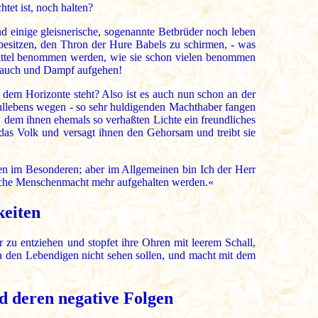
tet ist, noch halten?
d einige gleisnerische, sogenannte Betbrüder noch leben
besitzen, den Thron der Hure Babels zu schirmen, - was
 Mittel benommen werden, wie sie schon vielen benommen
 Rauch und Dampf aufgehen!
dem Horizonte steht? Also ist es auch nun schon an der
ohllebens wegen - so sehr huldigenden Machthaber fangen
 dem ihnen ehemals so verhaßten Lichte ein freundliches
 das Volk und versagt ihnen den Gehorsam und treibt sie
len im Besonderen; aber im Allgemeinen bin Ich der Herr
dische Menschenmacht mehr aufgehalten werden.«
keiten
 zu entziehen und stopfet ihre Ohren mit leerem Schall,
ja den Lebendigen nicht sehen sollen, und macht mit dem
d deren negative Folgen