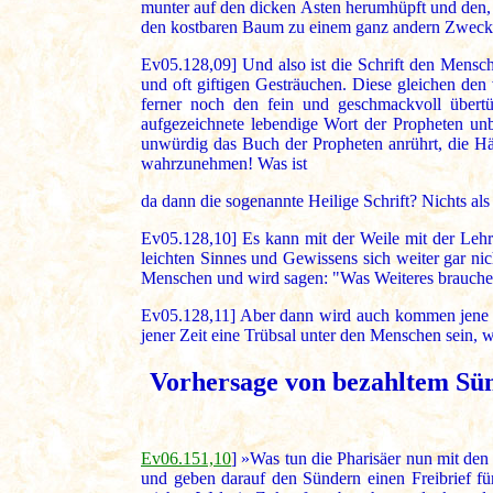
munter auf den dicken Ästen herumhüpft und den, de
den kostbaren Baum zu einem ganz andern Zweck ge
Ev05.128,09] Und also ist die Schrift den Mensch
und oft giftigen Gesträuchen. Diese gleichen den
ferner noch den fein und geschmackvoll übert
aufgezeichnete lebendige Wort der Propheten unbe
unwürdig das Buch der Propheten anrührt, die Hän
wahrzunehmen! Was ist
da dann die sogenannte Heilige Schrift? Nichts a
Ev05.128,10] Es kann mit der Weile mit der Lehr
leichten Sinnes und Gewissens sich weiter gar n
Menschen und wird sagen: "Was Weiteres brauche
Ev05.128,11] Aber dann wird auch kommen jene groß
jener Zeit eine Trübsal unter den Menschen sein, 
Vorhersage von bezahltem Sünd
Ev06.151,10
] »Was tun die Pharisäer nun mit den
und geben darauf den Sündern einen Freibrief f