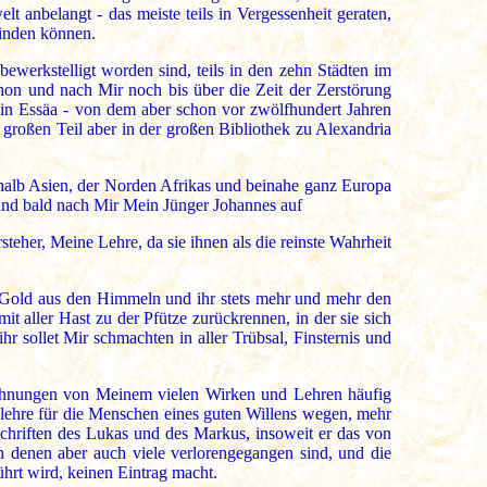
 anbelangt - das meiste teils in Vergessenheit geraten,
finden können.
werkstelligt worden sind, teils in den zehn Städten im
chon und nach Mir noch bis über die Zeit der Zerstörung
in Essäa - von dem aber schon vor zwölfhundert Jahren
großen Teil aber in der großen Bibliothek zu Alexandria
halb Asien, der Norden Afrikas und beinahe ganz Europa
und bald nach Mir Mein Jünger Johannes auf
eher, Meine Lehre, da sie ihnen als die reinste Wahrheit
tes Gold aus den Himmeln und ihr stets mehr und mehr den
 aller Hast zu der Pfütze zurückrennen, in der sie sich
 sollet Mir schmachten in aller Trübsal, Finsternis und
eichnungen von Meinem vielen Wirken und Lehren häufig
nlehre für die Menschen eines guten Willens wegen, mehr
chriften des Lukas und des Markus, insoweit er das von
n denen aber auch viele verlorengegangen sind, und die
ührt wird, keinen Eintrag macht.