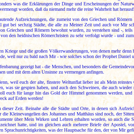
nders was die Erklärungen der Dinge und Erscheinungen der Naturwelt
o vermengt worden, daß da niemand mehr die reine Wahrheit hat heraus
lautende Aufzeichnungen, die zumeist von den Griechen und Römern be
l gut bei sechzig Städte, die alle zu Meiner Zeit und auch vor Mir s
on Griechen und Römern bewohnt wurden, zu verstehen sind -, teils 
 von den heidnischen Römerchristen zu sehr verfolgt wurde - und zum 
sten Kriege und die großen Völkerwanderungen, von denen mehr denn 
, weil nur zu bald nach Mir - wie solches schon der Prophet Daniel 
enbarung gezeigt hat - die Menschen, und besonders die Gemeindevorst
ehen und mit dem alten Unsinne zu vermengen anfingen.
n, weil euch der alte, finstere Weltunflat lieber ist als Mein reins
n, was sie gespien haben, und auch den Schweinen, die auch wieder mit
oll euch für lange hin das Gold der Himmel genommen werden, und ihr
hreck auf Erden werden!
 dieser Zeit. Beinahe alle die Städte und Orte, in denen sich Aufz
ur die Kleinevangelien des Johannes und Matthäus sind noch, der Sitte
Dokumente über Mein Wirken und Lehren erhalten worden, so auch die S
zeichnet hatte, und im gleichen auch mehrere Briefe der Apostel, vo
gen Sprachunrichtigkeiten, was der Hauptsache für den, der von Mir gef