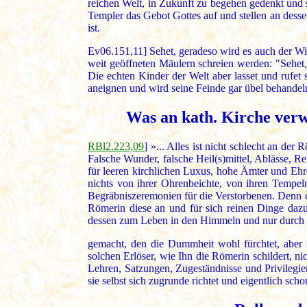
reichen Welt, in Zukunft zu begehen gedenkt und s
Templer das Gebot Gottes auf und stellen an desse
ist.
Ev06.151,11] Sehet, geradeso wird es auch der Wide
weit geöffneten Mäulern schreien werden: "Sehet,
Die echten Kinder der Welt aber lasset und rufet
aneignen und wird seine Feinde gar übel behandeln
Was an kath. Kirche verw
RBl2.223,09
] »... Alles ist nicht schlecht an der
Falsche Wunder, falsche Heil(s)mittel, Ablässe, 
für leeren kirchlichen Luxus, hohe Ämter und Ehre
nichts von ihrer Ohrenbeichte, von ihren Tempel
Begräbniszeremonien für die Verstorbenen. Denn di
Römerin diese an und für sich reinen Dinge daz
dessen zum Leben in den Himmeln und nur durch s
gemacht, den die Dummheit wohl fürchtet, aber 
solchen Erlöser, wie Ihn die Römerin schildert, 
Lehren, Satzungen, Zugeständnisse und Privilegien
sie selbst sich zugrunde richtet und eigentlich scho