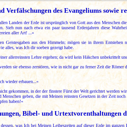
nd Verfälschungen des Evangeliums sowie re
 allen Landen der Erde ist ursprünglich von Gott aus den Menschen di
n. Sieh nun nach etwa ein paar tausend Erdenjahren diese Wahrheit
ien aller Art! ...«
len Geistesgaben aus den Himmeln; mögen sie in ihrem Entstehen no
e alles, was Ich dir soeben gezeigt habe.
ner allerreinsten Lehre ergehen; da wird kein Häkchen unbekrittelt un
rden sie ebenso zerstören, wie in nicht gar zu ferner Zeit die Römer 
h wieder erbauen...«
cht gekommen, in der der finstere Fürst der Welt gerichtet werden wird
ld Menschen geben, die mit Meinen reinsten Gesetzen in der Zeit noch 
mpfen haben!«
hungen, Bibel- und Urtextvorenthaltungen 
s dessen, was Ich bei Meinen Leibeszeiten auf dieser Erde im ganzen 