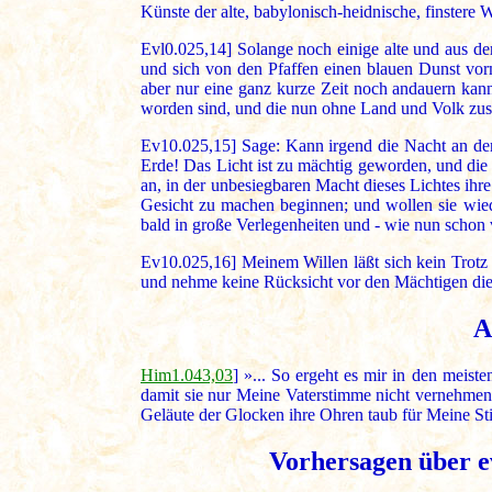
Künste der alte, babylonisch-heidnische, finstere 
Evl0.025,14] Solange noch einige alte und aus de
und sich von den Pfaffen einen blauen Dunst vor
aber nur eine ganz kurze Zeit noch andauern kan
worden sind, und die nun ohne Land und Volk zus
Ev10.025,15] Sage: Kann irgend die Nacht an der
Erde! Das Licht ist zu mächtig geworden, und die
an, in der unbesiegbaren Macht dieses Lichtes ih
Gesicht zu machen beginnen; und wollen sie wiede
bald in große Verlegenheiten und - wie nun schon 
Ev10.025,16] Meinem Willen läßt sich kein Trotz 
und nehme keine Rücksicht vor den Mächtigen dies
A
Him1.043,03
] »... So ergeht es mir in den meis
damit sie nur Meine Vaterstimme nicht vernehmen 
Geläute der Glocken ihre Ohren taub für Meine St
Vorhersagen über e