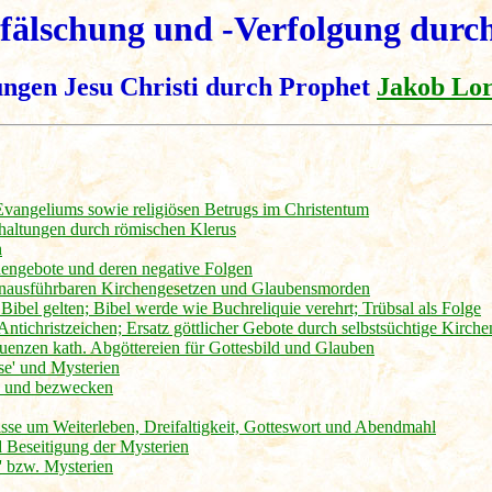
fälschung und -Verfolgung durch
ngen Jesu Christi durch Prophet
Jakob Lo
 Evangeliums sowie religiösen Betrugs im Christentum
thaltungen durch römischen Klerus
n
engebote und deren negative Folgen
unausführbaren Kirchengesetzen und Glaubensmorden
ibel gelten; Bibel werde wie Buchreliquie verehrt; Trübsal als Folge
ntichristzeichen; Ersatz göttlicher Gebote durch selbstsüchtige Kirch
quenzen kath. Abgöttereien für Gottesbild und Glauben
se' und Mysterien
en und bezwecken
sse um Weiterleben, Dreifaltigkeit, Gotteswort und Abendmahl
 Beseitigung der Mysterien
 bzw. Mysterien