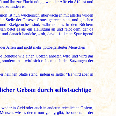
und ihn zur Flucht nötigt, weil der Affe ein Affe ist und
d zu finden ist.
anon ist nun wucherisch überwachsen mit allerlei wilden
e Stelle der Gesetze Gottes getreten sind, und gleichen
 und Ekelgeruches sind, während das in den Büchern
Man betet es als ein Heiligtum an und reibt dem, der da
 und danach handelte, - oh, davon ist keine Spur irgend
der Affen und nicht mehr gottbegeisterter Menschen!
ge Reliquie wie einen Götzen anbeten wird und wird gar
, sondern man wird sich richten nach den Satzungen der
 heiligen Stätte stand, indem er sagte: "Es wird aber in
licher Gebote durch selbstsüchtige
ntweder in Geld oder auch in anderen reichlichen Opfern,
Mensch, wie es deren nun genug gibt, besonders in der