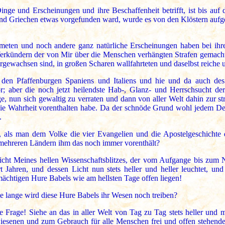
ge und Erscheinungen und ihre Beschaffenheit betrifft, ist bis auf
und Griechen etwas vorgefunden ward, wurde es von den Klöstern aufg
ten und noch andere ganz natürliche Erscheinungen haben bei ihrer 
Verkündern der von Mir über die Menschen verhängten Strafen gemach
rgewachsen sind, in großen Scharen wallfahrteten und daselbst reiche u
en Pfaffenburgen Spaniens und Italiens und hie und da auch des
; aber die noch jetzt heilendste Hab-, Glanz- und Herrschsucht de
, nun sich gewaltig zu verraten und dann von aller Welt dahin zur 
e Wahrheit vorenthalten habe. Da der schnöde Grund wohl jedem Denke
.
t, als man dem Volke die vier Evangelien und die Apostelgeschichte
n mehreren Ländern ihm das noch immer vorenthält?
cht Meines hellen Wissenschaftsblitzes, der vom Aufgange bis zum N
t Jahren, und dessen Licht nun stets heller und heller leuchtet, und
ächtigen Hure Babels wie am hellsten Tage offen liegen!
ie lange wird diese Hure Babels ihr Wesen noch treiben?
e Frage! Siehe an das in aller Welt von Tag zu Tag stets heller und 
wiesenen und zum Gebrauch für alle Menschen frei und offen stehend