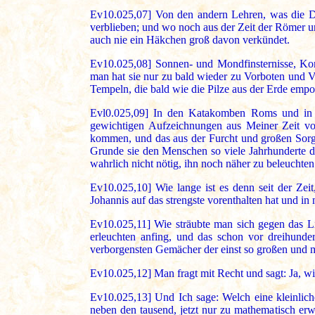
Ev10.025,07] Von den andern Lehren, was die Din
verblieben; und wo noch aus der Zeit der Römer 
auch nie ein Häkchen groß davon verkündet.
Ev10.025,08] Sonnen- und Mondfinsternisse, Kome
man hat sie nur zu bald wieder zu Vorboten und 
Tempeln, die bald wie die Pilze aus der Erde empo
Evl0.025,09] In den Katakomben Roms und in d
gewichtigen Aufzeichnungen aus Meiner Zeit vor
kommen, und das aus der Furcht und großen Sorge
Grunde sie den Menschen so viele Jahrhunderte di
wahrlich nicht nötig, ihn noch näher zu beleuchten
Ev10.025,10] Wie lange ist es denn seit der Zei
Johannis auf das strengste vorenthalten hat und i
Ev10.025,11] Wie sträubte man sich gegen das Li
erleuchten anfing, und das schon vor dreihunder
verborgensten Gemächer der einst so großen und m
Ev10.025,12] Man fragt mit Recht und sagt: Ja, w
Ev10.025,13] Und Ich sage: Welch eine kleinlich
neben den tausend, jetzt nur zu mathematisch er