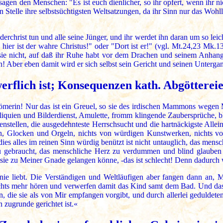
agen den Menschen: "Es ist euch dienlicher, so ihr opfert, wenn ihr 
n Stelle ihre selbstsüchtigsten Weltsatzungen, da ihr Sinn nur das Woh
rchrist tun und alle seine Jünger, und ihr werdet ihn daran um so leic
 hier ist der wahre Christus!" oder "Dort ist er!" (vgl. Mt.24,23 Mk.
 sie nicht, auf daß ihr Ruhe habt vor dem Drachen und seinem Anhang
! Aber eben damit wird er sich selbst sein Gericht und seinen Untergan
erflich ist; Konsequenzen kath. Abgötterei
 Römerin! Nur das ist ein Greuel, so sie des irdischen Mammons wegen Mit
Reliquien und Bilderdienst, Amulette, fromm klingende Zaubersprüche, 
nstellen, die ausgedehnteste Herrschsucht und die hartnäckigste Allein
n, Glocken und Orgeln, nichts von würdigen Kunstwerken, nichts von
es alles im reinen Sinn würdig benützt ist nicht untauglich, das mens
u gebraucht, das menschliche Herz zu verdummen und blind glauben
ie zu Meiner Gnade gelangen könne, -das ist schlecht! Denn dadurch 
nie liebt. Die Verständigen und Weltläufigen aber fangen dann an, 
nichts mehr hören und verwerfen damit das Kind samt dem Bad. Und da
, die sie als von Mir empfangen vorgibt, und durch allerlei geduldet
n zugrunde gerichtet ist.«