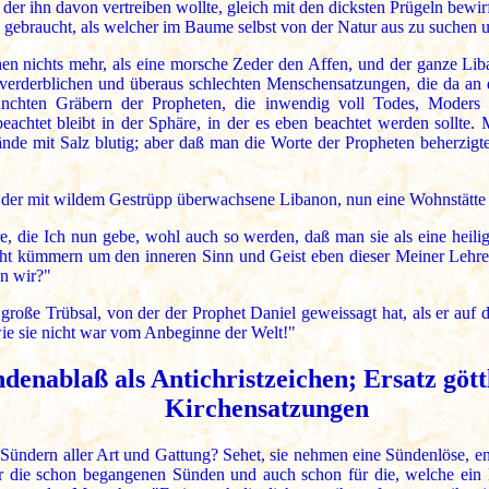
r ihn davon vertreiben wollte, gleich mit den dicksten Prügeln bewirft 
braucht, als welcher im Baume selbst von der Natur aus zu suchen un
en nichts mehr, als eine morsche Zeder den Affen, und der ganze Lib
 verderblichen und überaus schlechten Menschensatzungen, die da an di
ünchten Gräbern der Propheten, die inwendig voll Todes, Moders
achtet bleibt in der Sphäre, in der es eben beachtet werden sollte. 
de mit Salz blutig; aber daß man die Worte der Propheten beherzigte
ls der mit wildem Gestrüpp überwachsene Libanon, nun eine Wohnstätte 
e, die Ich nun gebe, wohl auch so werden, daß man sie als eine heili
icht kümmern um den inneren Sinn und Geist eben dieser Meiner Lehre
n wir?"
e Trübsal, von der der Prophet Daniel geweissagt hat, als er auf der
wie sie nicht war vom Anbeginne der Welt!"
enablaß als Antichristzeichen; Ersatz gött
Kirchensatzungen
 Sündern aller Art und Gattung? Sehet, sie nehmen eine Sündenlöse, e
ür die schon begangenen Sünden und auch schon für die, welche ein 