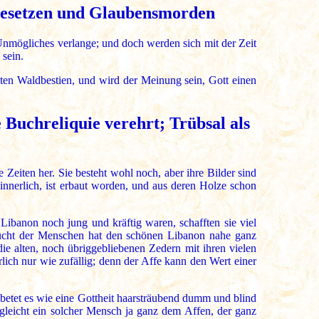
gesetzen und Glaubensmorden
Unmögliches verlange; und doch werden sich mit der Zeit
sein.
ten Waldbestien, und wird der Meinung sein, Gott einen
 Buchreliquie verehrt; Trübsal als
se Zeiten her. Sie besteht wohl noch, aber ihre Bilder sind
innerlich, ist erbaut worden, und aus deren Holze schon
Libanon noch jung und kräftig waren, schafften sie viel
sucht der Menschen hat den schönen Libanon nahe ganz
die alten, noch übriggebliebenen Zedern mit ihren vielen
ch nur wie zufällig; denn der Affe kann den Wert einer
 betet es wie eine Gottheit haarsträubend dumm und blind
gleicht ein solcher Mensch ja ganz dem Affen, der ganz