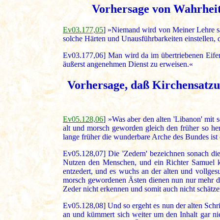
Vorhersage von Wahrheit
Ev03.177,05
] »Niemand wird von Meiner Lehre sa
solche Härten und Unausführbarkeiten einstellen
Ev03.177,06] Man wird da im übertriebenen Eifer
äußerst angenehmen Dienst zu erweisen.«
Vorhersage, daß Kirchensatzun
Ev05.128,06
] »Was aber den alten 'Libanon' mit se
alt und morsch geworden gleich den früher so her
lange früher die wunderbare Arche des Bundes ist
Ev05.128,07] Die 'Zedern' bezeichnen sonach die 
Nutzen den Menschen, und ein Richter Samuel k
entzedert, und es wuchs an der alten und vollgesu
morsch gewordenen Ästen dienen nun nur mehr den
Zeder nicht erkennen und somit auch nicht schätz
Ev05.128,08] Und so ergeht es nun der alten Schri
an und kümmert sich weiter um den Inhalt gar ni