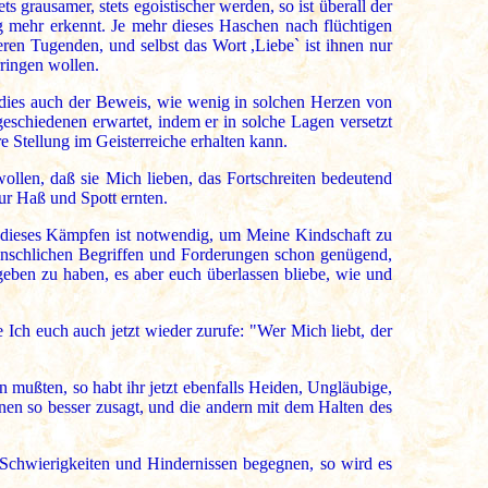
ts grausamer, stets egoistischer werden, so ist überall der
mehr erkennt. Je mehr dieses Haschen nach flüchtigen
ren Tugenden, und selbst das Wort ,Liebe` ist ihnen nur
rringen wollen.
st dies auch der Beweis, wie wenig in solchen Herzen von
schiedenen erwartet, indem er in solche Lagen versetzt
e Stellung im Geisterreiche erhalten kann.
llen, daß sie Mich lieben, das Fortschreiten bedeutend
ur Haß und Spott ernten.
, dieses Kämpfen ist notwendig, um Meine Kindschaft zu
menschlichen Begriffen und Forderungen schon genügend,
geben zu haben, es aber euch überlassen bliebe, wie und
Ich euch auch jetzt wieder zurufe: "Wer Mich liebt, der
 mußten, so habt ihr jetzt ebenfalls Heiden, Ungläubige,
hnen so besser zusagt, und die andern mit dem Halten des
l Schwierigkeiten und Hindernissen begegnen, so wird es