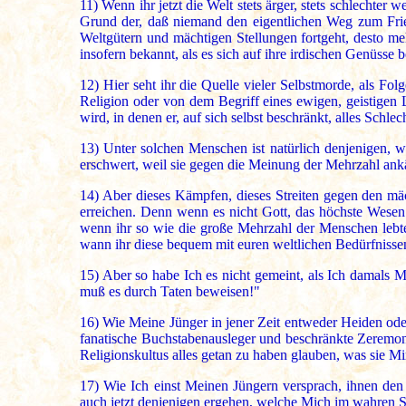
11)
Wenn ihr jetzt die Welt stets ärger, stets schlechter w
Grund der, daß niemand den eigentlichen Weg zum Fri
Weltgütern und mächtigen Stellungen fortgeht, desto me
insofern bekannt, als es sich auf ihre irdischen Genüsse b
12)
Hier seht ihr die Quelle vieler Selbstmorde, als Fol
Religion oder von dem Begriff eines ewigen, geistigen
wird, in denen er, auf sich selbst beschränkt, alles Schl
13)
Unter solchen Menschen ist natürlich denjenigen, w
erschwert, weil sie gegen die Meinung der Mehrzahl ank
14)
Aber dieses Kämpfen, dieses Streiten gegen den mä
erreichen. Denn wenn es nicht Gott, das höchste Wesen
wenn ihr so wie die große Mehrzahl der Menschen lebtet
wann ihr diese bequem mit euren weltlichen Bedürfnissen
15)
Aber so habe Ich es nicht gemeint, als Ich damals M
muß es durch Taten beweisen!"
16)
Wie Meine Jünger in jener Zeit entweder Heiden oder 
fanatische Buchstabenausleger und beschränkte Zeremonie
Religionskultus alles getan zu haben glauben, was sie Mi
17)
Wie Ich einst Meinen Jüngern versprach, ihnen den T
auch jetzt denjenigen ergehen, welche Mich im wahren S