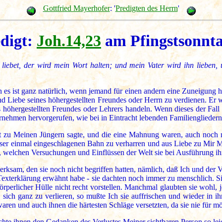
Gottfried Mayerhofer
: '
Predigten des Herrn
'
edigt:
Joh.14,23
am Pfingstsonnta
liebet, der wird mein Wort halten; und mein Vater wird ihn lieb
s ist ganz natürlich, wenn jemand für einen andern eine Zuneigung hat
und Liebe seines höhergestellten Freundes oder Herrn zu verdienen. E
öhergestellten Freundes oder Lehrers handeln. Wenn dieses der Fall i
ernehmen hervorgerufen, wie bei in Eintracht lebenden Familiengliedern
inst zu Meinen Jüngern sagte, und die eine Mahnung waren, auch noc
er einmal eingeschlagenen Bahn zu verharren und aus Liebe zu Mir Me
 welchen Versuchungen und Einflüssen der Welt sie bei Ausführung ih
sam, den sie noch nicht begriffen hatten, nämlich, daß Ich und der Va
Texterklärung erwähnt habe - sie dachten noch immer zu menschlich. Sie
örperlicher Hülle nicht recht vorstellen. Manchmal glaubten sie wohl, je
 sich ganz zu verlieren, so mußte Ich sie auffrischen und wieder in i
 waren und auch ihnen die härtesten Schläge versetzten, da sie nie für 
te ihnen den Gedanken des Verlustes Meiner sichtbaren Person so leic