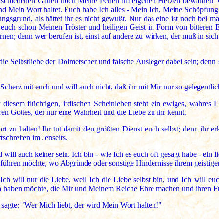
 verschiedenen Gauen noch Meine Perlen im eigenen Herzen bewahret! 
 und Mein Wort haltet. Euch habe Ich alles - Mein Ich, Meine Schöpfung
ungsgrund, als hättet ihr es nicht gewußt. Nur das eine ist noch bei m
 euch schon Meinen Tröster und heiligen Geist in Form von bitteren 
en; denn wer berufen ist, einst auf andere zu wirken, der muß in sich
die Selbstliebe der Dolmetscher und falsche Ausleger dabei sein; den
cherz mit euch und will auch nicht, daß ihr mit Mir nur so gelegentlic
 diesem flüchtigen, irdischen Scheinleben steht ein ewiges, wahres 
en Gottes, der nur eine Wahrheit und die Liebe zu ihr kennt.
 zu halten! Ihr tut damit den größten Dienst euch selbst; denn ihr e
tschreiten im Jenseits.
 will auch keiner sein. Ich bin - wie Ich es euch oft gesagt habe - ein 
führen möchte, wo Abgründe oder sonstige Hindernisse ihrem geistige
 Ich will nur die Liebe, weil Ich die Liebe selbst bin, und Ich will e
ch haben möchte, die Mir und Meinem Reiche Ehre machen und ihren Fri
sagte: "Wer Mich liebt, der wird Mein Wort halten!"