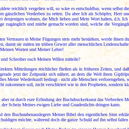
ldete reichlich vergelten will, so wäre es entschuldbar, wenn selbst di
om gänzlichen Verderben zu retten. Da aber Ich als Schöpfer, Herr u
ei denjenigen wohnen, die Mich lieben und Mein Wort halten, d.h. Ich 
hläge zugänglich und mürbe gemacht worden sind, welche die Vergängli
en Vertrauen in Meine Fügungen stets mehr bestärken, werde ihnen du
 damit sie mitten im trüben Gewirr aller menschlichen Leidenschaften 
en Meinen Worten und Meiner Lehre!
und Schreiber euch Meinen Willen mitteile?
ekten Mitteilungen reichlicher fließen als in früheren Zeiten, und da
l gerade jetzt der Zeitpunkt sich nähert, an dem die Welt ihren Gip
es Meine Wiederkunft bedingt - nicht alle Menschen verlorengehen, so
 zukommen soll, nicht verschleiert wie in den Propheten, sondern klar
 aber ist durch eure Erfindung der Buchdruckerkunst das Verbreiten Mei
ll, der Schein Meines ewigen Liebe und Gnadenlichts dringen kann.
 den Buchstabenauslegern Meiner Bibel den eigentlichen Sinn erkläre
huldigen möchte, während doch die ganze Schuld auf ihn selbst fallen