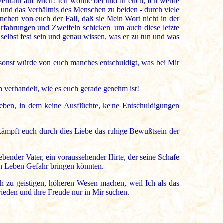
Vertraut auf Mich! Ich wohne bei und in euch, Ich werde
 und das Verhältnis des Menschen zu beiden - durch viele
anchen von euch der Fall, daß sie Mein Wort nicht in der
Erfahrungen und Zweifeln schicken, um auch diese letzte
 selbst fest sein und genau wissen, was er zu tun und was
n sonst würde von euch manches entschuldigt, was bei Mir
h verhandelt, wie es euch gerade genehm ist!
Leben, in dem keine Ausflüchte, keine Entschuldigungen
rkämpft euch durch dies Liebe das ruhige Bewußtsein der
liebender Vater, ein voraussehender Hirte, der seine Schafe
n Leben Gefahr bringen könnten.
uch zu geistigen, höheren Wesen machen, weil Ich als das
eden und ihre Freude nur in Mir suchen.