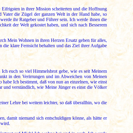
e Eifrigsten in ihrer Mission scheiterten und die Hoffnung
nd Vater die Zügel der ganzen Welt in der Hand habe, so
werde ihr Ratgeber und Führer sein. Ich werde ihnen die
chkeit der Welt gekostet haben, und sich nach Besserem
rch Mein Wohnen in ihren Herzen Ersatz geben für alles,
die klare Fernsicht behalten und das Ziel ihrer Aufgabe
ß Ich euch so viel Himmelsbrot gebe, wie es seit Meinem
felpunkt in den Verirrungen und im Abweichen von Meinen
 habe Ich bestimmt, daß von nun an einzelnen, wie einst
 und verständlich, wie Meine Jünger es einst die Völker
ner Lehre bei weitem leichter, so daß überallhin, wo die
n, damit niemand sich entschuldigen könne, als hätte er
 wird.