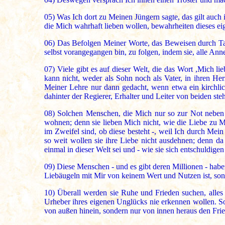
05)
Was Ich dort zu Meinen Jüngern sagte, das gilt auch 
die Mich wahrhaft lieben wollen, bewahrheiten dieses ei
06)
Das Befolgen Meiner Worte, das Beweisen durch Tate
selbst vorangegangen bin, zu folgen, indem sie, alle Ann
07)
Viele gibt es auf dieser Welt, die das Wort ,Mich li
kann nicht, weder als Sohn noch als Vater, in ihren H
Meiner Lehre nur dann gedacht, wenn etwa ein kirchlich
dahinter der Regierer, Erhalter und Leiter von beiden ste
08)
Solchen Menschen, die Mich nur so zur Not neben de
wohnen; denn sie lieben Mich nicht, wie die Liebe zu M
im Zweifel sind, ob diese besteht -, weil Ich durch Mei
so weit wollen sie ihre Liebe nicht ausdehnen; denn d
einmal in dieser Welt sei und - wie sie sich entschuldigen
09)
Diese Menschen - und es gibt deren Millionen - habe
Liebäugeln mit Mir von keinem Wert und Nutzen ist, son
10)
Überall werden sie Ruhe und Frieden suchen, alles a
Urheber ihres eigenen Unglücks nie erkennen wollen. So w
von außen hinein, sondern nur von innen heraus den Frie