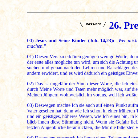
26. Pr
00)
Jesus und Seine Kinder (Joh. 14,23):
"Wer mich 
machen."
01)
Diesen Vers zu erklären genügen wenige Worte; denn e
der erste alles mögliche tun wird, um sich die Achtung 
suchen und genau nach den Lehren und Ratschlägen des h
andern erwidert, und es wird dadurch ein geistiges Einv
02)
Das ist ungefähr der Sinn dieser Worte, die Ich e
durch Meine Worte und Taten mehr möglich war, auf dies
Meinen Jüngern wohlweislich im voraus, weil Ich wußte,
03)
Deswegen machte Ich sie auch auf einen Punkt aufmerk
Vater gesehen hat; denn wie Ich schon in einer früheren 
und ein geistiges, höheres Wesen, wie Ich eines bin, in k
blieb ihnen diese Stimmung nicht. Wenn sie Gefahr lief,
letzten Augenblicke heranrückten, die Mir die bittersten
04)
Deswegen versprach Ich ihnen einen Tröster und mach