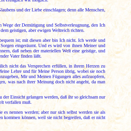
s Glaubens und der Liebe einschlagen; denn alle Menschen,
dem Wege der Demütigung und Selbstverleugnung, den Ich
 dem geistigen, aber ewigen Weltreich richten.
bequem ist; mit diesen aber bin Ich nicht. Ich werde und
en Sorgen eingeräumt. Und es wird von ihnen Meiner und
nern, daß neben der materiellen Welt eine geistige, und
nder Vater finden läßt.
ich nicht das Versprechen erfüllen, in ihrem Herzen zu
 Meine Lehre und für Meine Person übrig, wobei sie noch
r hinzugeben, Mir und Meinen Fügungen alles aufzuopfern,
agen, was nach ihrer Meinung doch nicht angeht, da man
 der Einsicht gelangen werden, daß ihr so gleichsam nur
lt verfallen muß.
e es nennen werden; aber nur sich selbst werden sie als
nen kommen können, weil sie nicht begreifen, daß er nicht