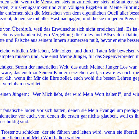
erden seht, wenn die Menschen stets unzufriedener, stets mißmutiger, ste
eden, zur Genügsamkeit und zum völligen Ergeben in Meine Führung 
hr entfernen sich die Menschen von dem eigentlichen Quell aller besse
ezieht, denen sie mit aller Hast nachjagen, und die sie um jeden Preis e
ge von Überdruß, weil das Erwünschte sich nicht erreichen ließ. Es i
 Lebens vorhanden ist, wo Vergeltung für Gutes und Böses den Dahinge
echte und Falsche aus seinem Innern ausmerzen muß, bevor er eine besser
elche wirklich Mir leben, Mir folgen und durch Taten Mir beweisen wo
ämpfen müssen und, wie einst Meine Jünger, für das Segenverbreiten n
chtigen Strom der materiellen Welt, das auch Meiner Jünger Los war
 wäre, das euch zu Seinen Kindern erziehen will, so wäre es nach 
, d.h. wenn ihr Mir die Ehre zollet, euch wohl die besten Lehren ge
 vereinbaren wolltet.
einen Jüngern: "Wer Mich liebt, der wird Mein Wort halten!", und wie 
fanatische Juden vor sich hatten, denen sie Mein Evangelium predigen
nreiter vor euch, von denen die ersten gar nichts glauben, weil es i
r schuldig sind.
röster zu schicken, der sie führen und leiten wird, wenn sie überal
inne lieben und Mein Wort halten wollen.