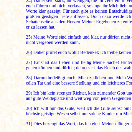
24)
Daher seid stark, ihr wenigen, die ihr zerstreut in
euch führen und nicht verlassen, solange ihr Mich liebt
Worte klar gezeigt. Für euch gibt es keinen Entschuldig
größten geistigen Tiefe auffassen. Doch dazu werde Ich
Schattenseite aus den Herzen Meiner Ergebenen zu entfern
er zu lassen hat.
25)
Meine Worte sind einfach und klar, nur dürfen nicht 
nicht vergeben werden kann.
26)
Daher prüfet euch wohl! Bedenket: Ich treibe keinen S
27)
Ernst ist das Leben und heilig Meine Sache! Hinter
gelten können und dürfen; denn es ist das Reich des wahr
28)
Darum befleißigt euch, Mich zu lieben und Mein Wort
edlen Tat und eine bessere Stellung und ein leichteres For
29)
Ich bin kein strenger Richter, kein zürnender Gott und
auf gute Weideplätze und weit weg von jenen Gegenden 
30)
Ich will nur das Gute, weil Ich die Güte selbst bin!
höchste geistige Wesen selbst nur solche Kinder um Mi
31)
Dies bezeugt das Wort, das Ich einst Meinen Jüngern 