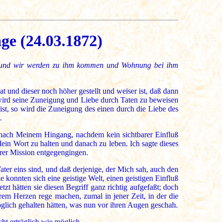
ge (24.03.1872)
en, und wir werden zu ihm kommen und Wohnung bei ihm
 und dieser noch höher gestellt und weiser ist, daß dann
r wird seine Zuneigung und Liebe durch Taten zu beweisen
st, so wird die Zuneigung des einen durch die Liebe des
.
h nach Meinem Hingang, nachdem kein sichtbarer Einfluß
in Wort zu halten und danach zu leben. Ich sagte dieses
rer Mission entgegengingen.
ter eins sind, und daß derjenige, der Mich sah, auch den
 konnten sich eine geistige Welt, einen geistigen Einfluß
tzt hätten sie diesen Begriff ganz richtig aufgefaßt; doch
hrem Herzen rege machen, zumal in jener Zeit, in der die
möglich gehalten hätten, was nun vor ihren Augen geschah.
ht erträglich wie möglich.