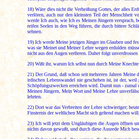
18)
Wäre dies nicht die Verheißung Gottes, der alles Erdu
verlören, auch nur den kleinsten Teil der Menschheit v
werde Ich auch, wie Ich es Meinen Jüngern versprach, b
reifen Seelen in den Weg führen, die durch bittere Sc
sehnen.
19)
Ich werde Meine jetzigen Jünger im Glauben und fest
was sie Meinet und Meiner Lehre wegen erdulden müssen,
nicht aus den Augen verlieren. Daher folgt unverdross
20)
Wißt ihr, warum Ich selbst nun durch Meine Knechte 
21)
Der Grund, daß schon seit mehreren Jahren Meine dir
irdischen Lebenswandel nie geschehen ist, ist der, wei
Schöpfungszwecken erreichen wird. Damit nun - zumal di
Meinen Jüngern, Mein Wort und Meine Lehre unverfälscht
lehrten.
22)
Dort war das Verbreiten der Lehre schwieriger; heute
Finsternis der weltlichen Macht sich geltend machen wi
23)
Ich will jetzt dem Ungläubigen die Augen öffnen und
nichts davon gewußt, und durch diese Ausrede Mich besc