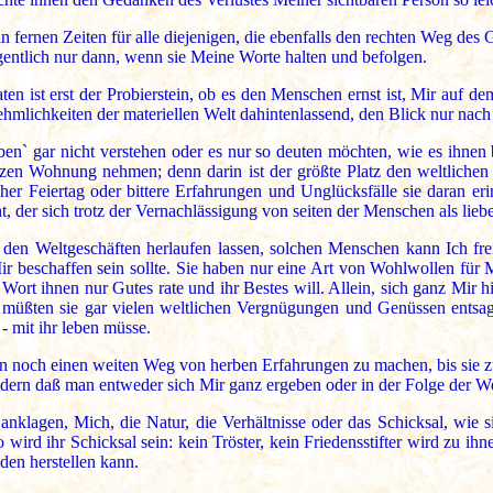
in fernen Zeiten für alle diejenigen, die ebenfalls den rechten Weg de
gentlich nur dann, wenn sie Meine Worte halten und befolgen.
n ist erst der Probierstein, ob es den Menschen ernst ist, Mir auf 
ehmlichkeiten der materiellen Welt dahintenlassend, den Blick nur nach
eben` gar nicht verstehen oder es nur so deuten möchten, wie es ihnen 
erzen Wohnung nehmen; denn darin ist der größte Platz den weltlich
er Feiertag oder bittere Erfahrungen und Unglücksfälle sie daran erin
ht, der sich trotz der Vernachlässigung von seiten der Menschen als liebe
n Weltgeschäften herlaufen lassen, solchen Menschen kann Ich freil
ir beschaffen sein sollte. Sie haben nur eine Art von Wohlwollen für
n Wort ihnen nur Gutes rate und ihr Bestes will. Allein, sich ganz Mi
a müßten sie gar vielen weltlichen Vergnügungen und Genüssen ents
 - mit ihr leben müsse.
n noch einen weiten Weg von herben Erfahrungen zu machen, bis sie zu
dern daß man entweder sich Mir ganz ergeben oder in der Folge der We
nklagen, Mich, die Natur, die Verhältnisse oder das Schicksal, wie si
ird ihr Schicksal sein: kein Tröster, kein Friedensstifter wird zu ih
den herstellen kann.