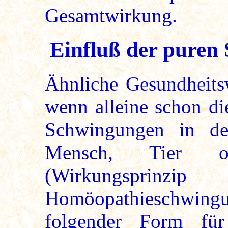
Gesamtwirkung.
Einfluß der pure
Ähnliche Gesundheitsw
wenn alleine schon di
Schwingungen in d
Mensch, Tier od
(Wirkungspri
Homöopathieschwing
folgender Form für