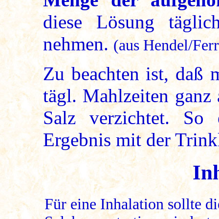
diese Lösung täglic
nehmen.
(aus Hendel/Ferr
Zu beachten ist, daß 
tägl. Mahlzeiten ganz a
Salz verzichtet. So 
Ergebnis mit der Trink
In
Für eine Inhalation sollte di