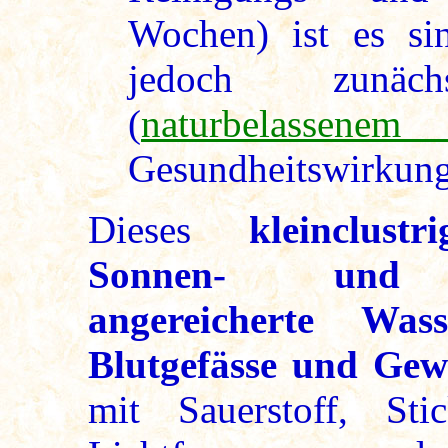
Wochen) ist es sin
jedoch zunäc
(
naturbela
Gesundheitswirkung
Dieses
kleinclust
Sonnen- und Me
angereicherte Was
Blutgefässe und Gew
mit Sauerstoff, Sti