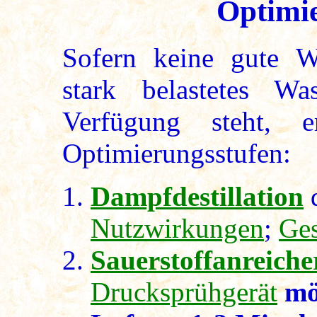
Optimi
Sofern keine gute Wa
stark belastetes Wa
Verfügung steht, e
Optimierungsstufen:
Dampfdestillation
d
Nutzwirkungen
;
Ge
Sauerstoffanreiche
Drucksprühgerät
mö