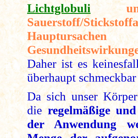
Lichtglobuli
und
Sauerstoff/Stickstof
Hauptursache
Gesundheitswirkunge
Daher ist es keinesfal
überhaupt schmeckbar
Da sich unser Körper 
die
regelmäßige und
der Anwendung wei
Menge der aufgeno