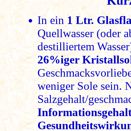
Kur
In ein
1 Ltr. Glasfl
Quellwasser (oder 
destilliertem Wasse
26%iger Kristallso
Geschmacksvorlieben
weniger Sole sein. N
Salzgehalt/geschmac
Informationsgehalt 
Gesundheitswirku