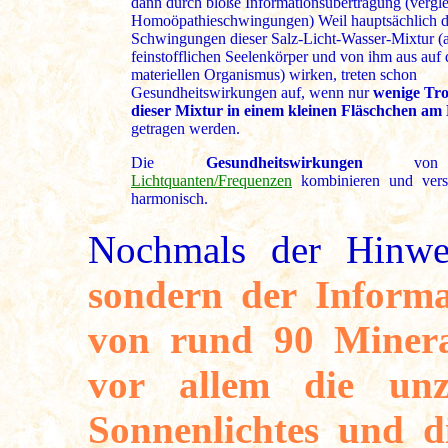
dann durch bloße Informationsübertragung (vergl
Homoöpathieschwingungen) Weil hauptsächlich d
Schwingungen dieser Salz-Licht-Wasser-Mixtur (
feinstofflichen Seelenkörper und von ihm aus auf
materiellen Organismus) wirken, treten schon
Gesundheitswirkungen auf, wenn nur
wenige Tr
dieser Mixtur in einem kleinen Fläschchen am
getragen werden.
Die
Gesundheitswirkungen
vo
Lichtquanten/Frequenzen
kombinieren und verst
harmonisch.
Nochmals der Hinw
sondern der Informa
von rund 90 Minera
vor allem die unz
Sonnenlichtes und d