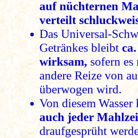
auf nüchternen M
verteilt schluckwei
Das Universal-Schw
Getränkes bleibt
ca
wirksam,
sofern es 
andere Reize von au
überwogen wird.
Von diesem Wasser
auch jeder Mahlze
draufgesprüht werd