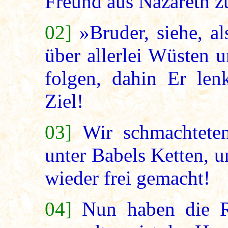
Freund aus Nazareth z
02]
»Bruder, siehe, a
über allerlei Wüsten 
folgen, dahin Er len
Ziel!
03]
Wir schmachtete
unter Babels Ketten, 
wieder frei gemacht!
04]
Nun haben die R