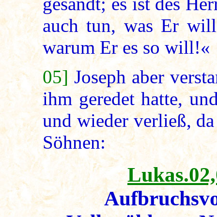
gesandt; es ist des He
auch tun, was Er will
warum Er es so will!«
05]
Joseph aber verst
ihm geredet hatte, un
und wieder verließ, da
Söhnen:
Lukas.02,
Aufbruchsvo