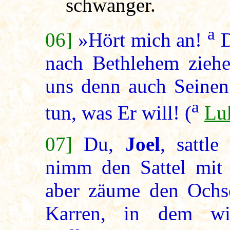
schwanger.
a
06]
»Hört mich an!
D
nach Bethlehem ziehe
uns denn auch Seinen 
a
tun, was Er will! (
Lu
07]
Du,
Joel
, sattl
nimm den Sattel mit
aber zäume den Ochs
Karren, in dem wir