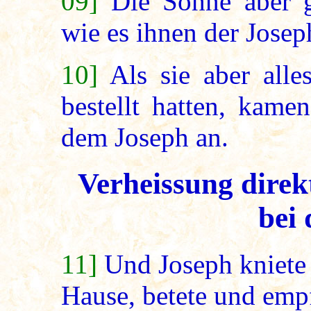
09]
Die Söhne aber g
wie es ihnen der Josep
10]
Als sie aber all
bestellt hatten, kame
dem Joseph an.
Verheissung direk
bei 
11]
Und Joseph kniete
Hause, betete und empf