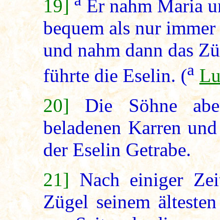
19]
Er nahm Maria un
bequem als nur immer 
und nahm dann das Zü
a
führte die Eselin. (
Lu
20]
Die Söhne ab
beladenen Karren und
der Eselin Getrabe.
21]
Nach einiger Zei
Zügel seinem ältesten