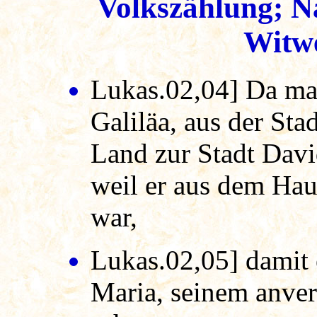
Volkszählung; N
Witw
Lukas.02,04] Da mac
Galiläa, aus der Sta
Land zur Stadt Davi
weil er aus dem Ha
war,
Lukas.02,05] damit e
Maria, seinem anver