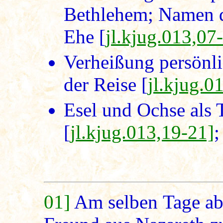
Bethlehem; Namen d
Ehe [
jl.kjug.013,07
Verheißung persönli
der Reise [
jl.kjug.0
Esel und Ochse als T
[
jl.kjug.013,19-21]
;
01]
Am selben Tage abe