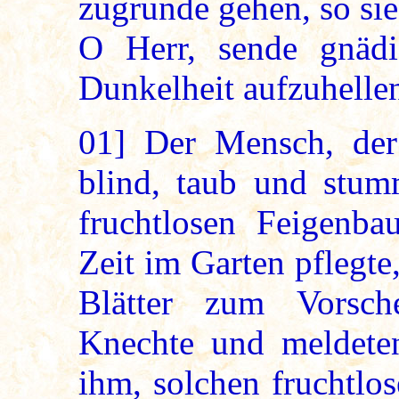
zugrunde gehen, so sie
O Herr, sende gnädi
Dunkelheit aufzuhellen!
01]
Der Mensch, der s
blind, taub und stum
fruchtlosen Feigenba
Zeit im Garten pflegte
Blätter zum Vorsch
Knechte und meldete
ihm, solchen fruchtlo