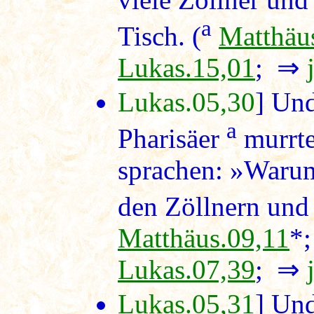
a
Tisch. (
Matthäu
Lukas.15,01
; ⇒
Lukas.05,30
] Und
a
Pharisäer
murrte
sprachen: »Warum 
den Zöllnern und
Matthäus.09,11
*
Lukas.07,39
; ⇒
Lukas.05,31
] Und