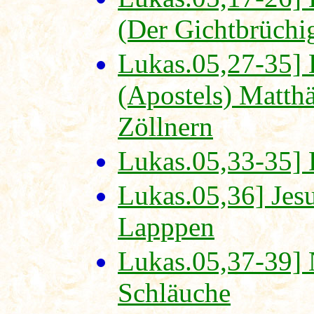
(Der Gichtbrüchi
Lukas.05,27-35] 
(Apostels) Matth
Zöllnern
Lukas.05,33-35] 
Lukas.05,36] Jes
Lapppen
Lukas.05,37-39] 
Schläuche