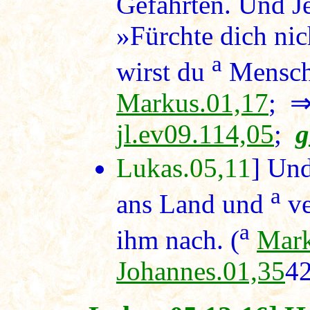
Gefährten. Und J
»Fürchte dich ni
a
wirst du
Mensche
Markus.01,17
; 
jl.ev09.114,05
;
g
Lukas.05,11
] Und
a
ans Land und
ve
a
ihm nach. (
Mark
Johannes.01,35
4