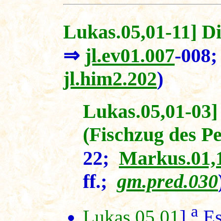
Lukas.05,01-11] Di
⇒
jl.ev01.007
-008
jl.him2.202
)
Lukas.05,01-03] 
(Fischzug des Pe
22;
Markus.01,
ff.;
gm.pred.030
a
Lukas.05,01
]
Es