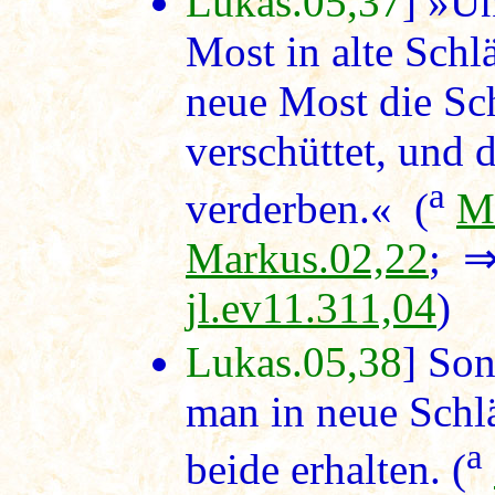
Lukas.05,37
] »Un
Most in alte Schl
neue Most die Sc
verschüttet, und 
a
verderben.« (
M
Markus.02,22
; 
jl.ev11.311,04
)
Lukas.05,38
] Son
man in neue Schlä
a
beide erhalten. (