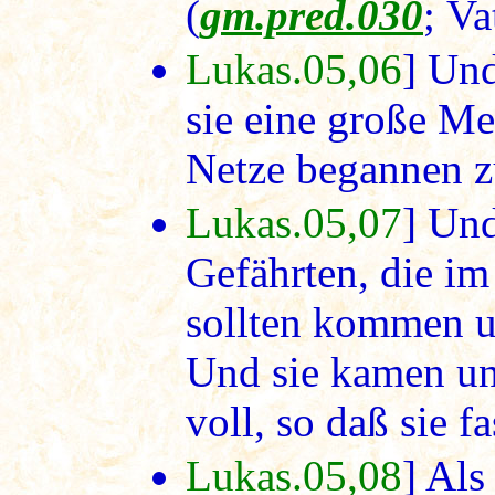
(
gm.pred.030
; Va
Lukas.05,06
] Und
sie eine große Me
Netze begannen zu
Lukas.05,07
] Und
Gefährten, die im
sollten kommen u
Und sie kamen und
voll, so daß sie fa
Lukas.05,08
] Als