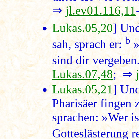
⇒
jl.ev01.116,11
Lukas.05,20
] Und
b
sah, sprach er:
»
sind dir vergeben
Lukas.07,48
; ⇒
Lukas.05,21
] Und
Pharisäer fingen 
sprachen: »Wer ist
Gotteslästerung r