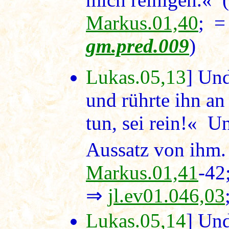
Markus.01,40
; 
gm.pred.009
)
Lukas.05,13
] Und
und rührte ihn an
tun, sei rein!« U
Aussatz von ihm.
Markus.01,41
-4
⇒
jl.ev01.046,03
Lukas.05,14
] Und