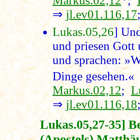
Markus.02,12
*;
⇒
jl.ev01.116,17
Lukas.05,26
] Und
und priesen Gott
und sprachen: »W
Dinge gesehen.« 
Markus.02,12
;
L
⇒
jl.ev01.116,18
Lukas.05,27-35] B
(Apostels) Matthä