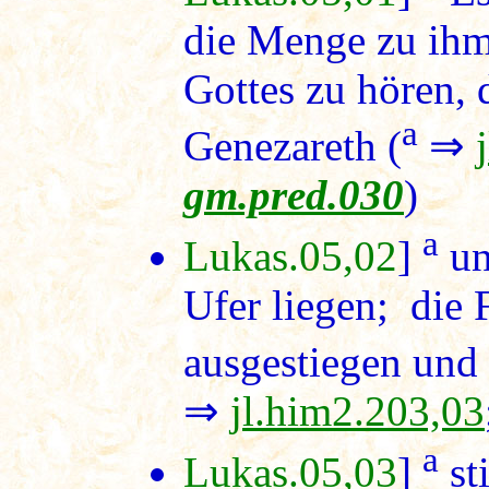
die Menge zu ihm
Gottes zu hören, 
a
Genezareth (
⇒
gm.pred.030
)
a
Lukas.05,02
]
un
Ufer liegen; die 
ausgestiegen und 
⇒
jl.him2.203,03
a
Lukas.05,03
]
sti