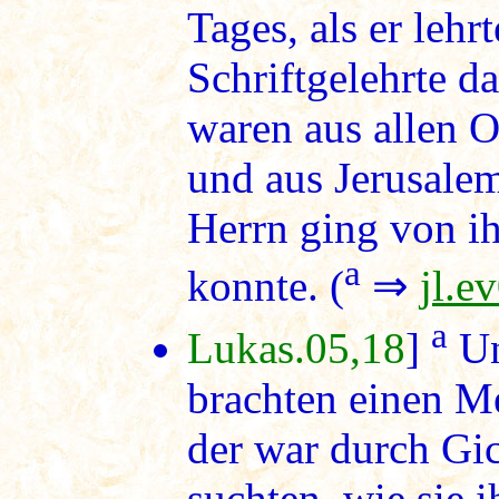
Tages, als er lehr
Schriftgelehrte 
waren aus allen O
und aus Jerusalem
Herrn ging von ih
a
konnte. (
⇒
jl.e
a
Lukas.05,18
]
Un
brachten einen M
der war durch Gic
suchten, wie sie 