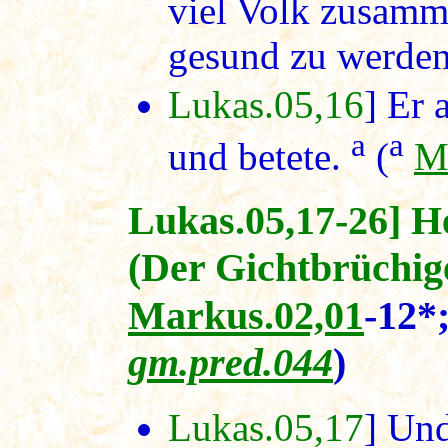
viel Volk zusamm
gesund zu werden
Lukas.05,16
] Er 
a
a
und betete.
(
M
Lukas.05,17-26] H
(Der Gichtbrüchig
Markus.02,01
-12
gm.pred.044
)
Lukas.05,17
] Und