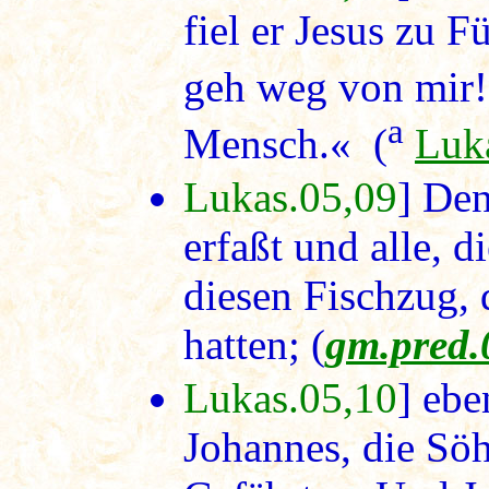
fiel er Jesus zu 
geh weg von mir
a
Mensch.« (
Luk
Lukas.05,09
] Den
erfaßt und alle, 
diesen Fischzug, 
hatten; (
gm.pred.
Lukas.05,10
] eb
Johannes, die Sö