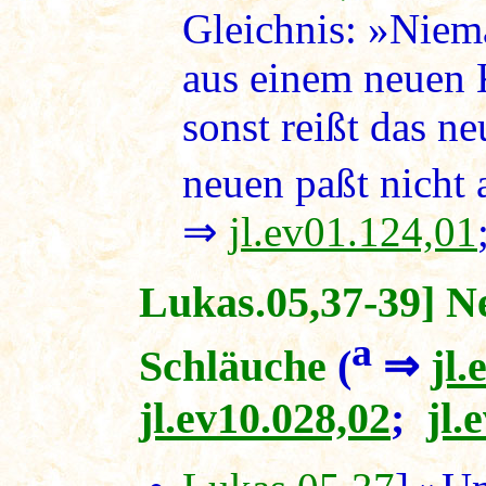
Gleichnis: »Niem
aus einem neuen K
sonst reißt das n
neuen paßt nicht a
⇒
jl.ev01.124,01
Lukas.05,37-39] Ne
a
Schläuche
(
⇒
jl.
jl.ev10.028,02
;
jl.