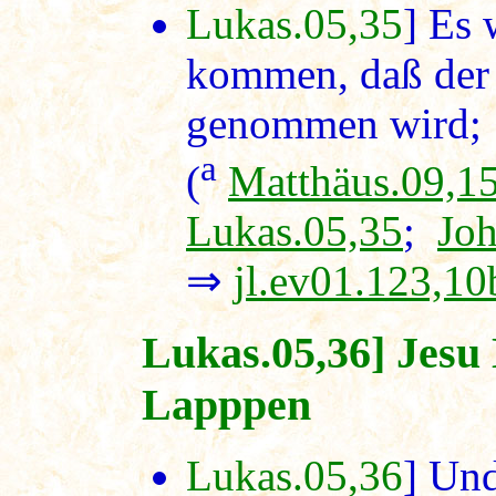
Lukas.05,35
] Es 
kommen, daß der
genommen wird; d
a
(
Matthäus.09,1
Lukas.05,35
;
Joh
⇒
jl.ev01.123,10
Lukas.05,36] Jesu
Lapppen
Lukas.05,36
] Und