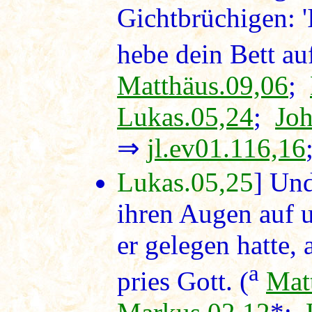
Gichtbrüchigen: 'I
hebe dein Bett au
Matthäus.09,06
;
Lukas.05,24
;
Joh
⇒
jl.ev01.116,16
Lukas.05,25
] Und
ihren Augen auf 
er gelegen hatte,
a
pries Gott. (
Mat