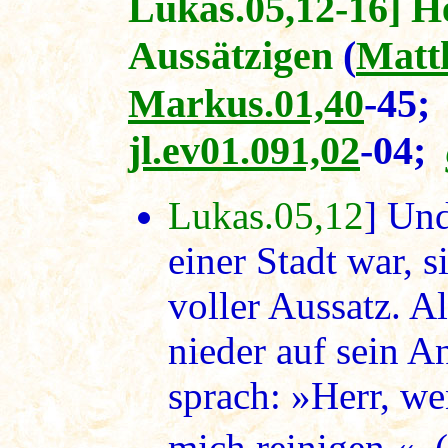
Lukas.05,12-16] He
Aussätzigen
(
Matt
Markus.01,40
-45
jl.ev01.091,02
-04;
Lukas.05,12
] Und
einer Stadt war, 
voller Aussatz. Al
nieder auf sein A
sprach: »Herr, we
mich reinigen.« (