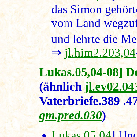
das Simon gehörte
vom Land wegzufa
und lehrte die M
⇒
jl.him2.203,04
Lukas.05,04-08] De
(ähnlich
jl.ev02.04
Vaterbriefe.389 .
gm.pred.030
)
Lukas.05,04
] Und