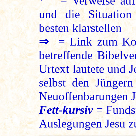
* = Verweise auf 
und die Situation
besten klarstellen
⇒
= Link zum Kon
betreffende Bibelve
Urtext lautete und 
selbst den Jüngern
Neuoffenbarungen J
Fett-kursiv
= Fundst
Auslegungen Jesu zu