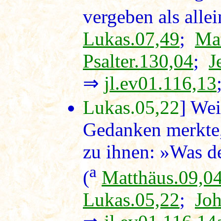
vergeben als alle
Lukas.07,49
;
Mat
Psalter.130,04
;
J
⇒
jl.ev01.116,13
Lukas.05,22
] Wei
Gedanken merkte,
zu ihnen: »Was de
a
(
Matthäus.09,0
Lukas.05,22
;
Joh