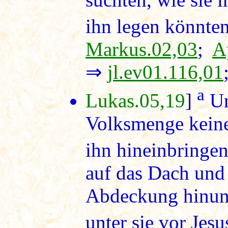
ihn legen könnten
Markus.02,03
;
A
⇒
jl.ev01.116,01
a
Lukas.05,19
]
Un
Volksmenge keine
ihn hineinbringe
auf das Dach und 
Abdeckung hinunt
unter sie vor Jesus