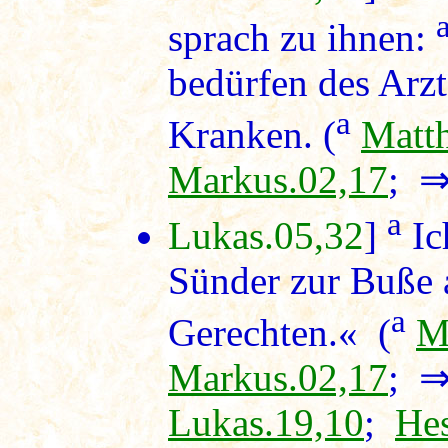
sprach zu ihnen:
bedürfen des Arzt
a
Kranken. (
Matt
Markus.02,17
; 
a
Lukas.05,32
]
Ic
Sünder zur Buße 
a
Gerechten.« (
M
Markus.02,17
; 
Lukas.19,10
;
Hes