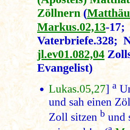
Zöllnern
(
Matthäu
Markus.02,13
-17
Vaterbriefe.328; 
jl.ev01.082,04
Zoll
Evangelist)
a
Lukas.05,27
]
Un
und sah einen Zö
b
Zoll sitzen
und 
a