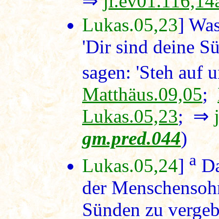
⇒
jl.ev01.116,14
Lukas.05,23
] Was
'Dir sind deine S
sagen: 'Steh auf 
Matthäus.09,05
;
Lukas.05,23
; ⇒
gm.pred.044
)
a
Lukas.05,24
]
Da
der Menschensohn
Sünden zu vergeb