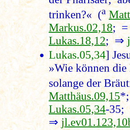
a
trinken?« (
Matt
Markus.02,18
; 
Lukas.18,12
; ⇒
Lukas.05,34
] Jes
»Wie können die 
solange der Bräut
Matthäus.09,15
*
Lukas.05,34
-35;
⇒
jl.ev01.123,10