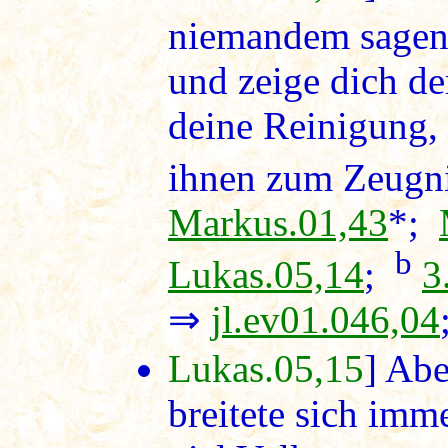
niemandem sagen 
und zeige dich de
deine Reinigung,
ihnen zum Zeugni
Markus.01,43
*;
b
Lukas.05,14
;
3
⇒
jl.ev01.046,04
Lukas.05,15
] Ab
breitete sich imm