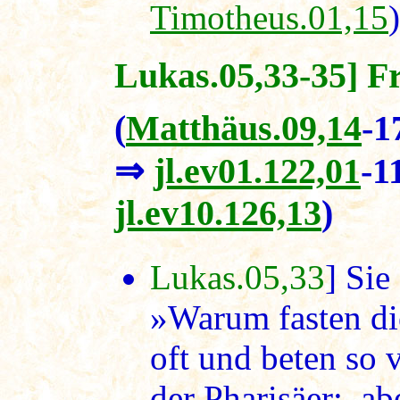
Timotheus.01,15
)
Lukas.05,33-35] F
(
Matthäus.09,14
-1
⇒
jl.ev01.122,01
-1
jl.ev10.126,13
)
Lukas.05,33
] Sie
»Warum fasten di
oft und beten so 
der Pharisäer; ab