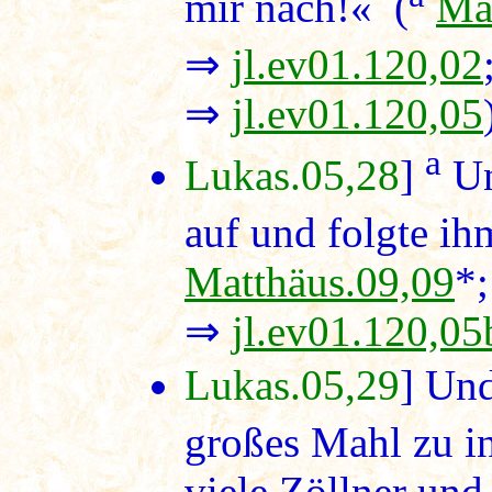
mir nach!« (
Ma
⇒
jl.ev01.120,02
⇒
jl.ev01.120,05
a
Lukas.05,28
]
Un
auf und folgte ih
Matthäus.09,09
*
⇒
jl.ev01.120,05
Lukas.05,29
] Und
großes Mahl zu i
viele Zöllner und