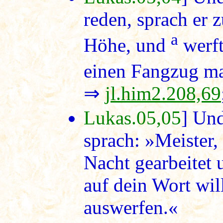
reden, sprach er 
a
Höhe, und
werft
einen Fangzug ma
⇒
jl.him2.208,69
Lukas.05,05
] Un
sprach: »Meister,
Nacht gearbeitet 
auf dein Wort wil
auswerfen.«