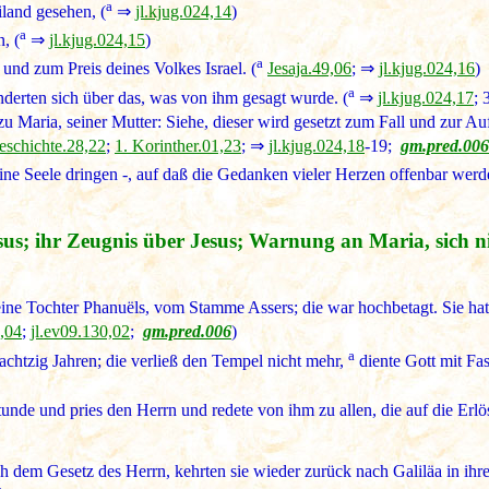
a
land gesehen, (
⇒
jl.kjug.024,14
)
a
, (
⇒
jl.kjug.024,15
)
a
 und zum Preis deines Volkes Israel. (
Jesaja.49,06
; ⇒
jl.kjug.024,16
)
a
derten sich über das, was von ihm gesagt wurde. (
⇒
jl.kjug.024,17
; 
u Maria, seiner Mutter: Siehe, dieser wird gesetzt zum Fall und zur Au
eschichte.28,22
;
1. Korinther.01,23
; ⇒
jl.kjug.024,18
-19;
gm.pred.006
ne Seele dringen -, auf daß die Gedanken vieler Herzen offenbar werde
us; ihr Zeugnis über Jesus; Warnung an Maria, sich ni
eine Tochter Phanuëls, vom Stamme Assers; die war hochbetagt. Sie hat
7,04
;
jl.ev09.130,02
;
gm.pred.006
)
a
chtzig Jahren; die verließ den Tempel nicht mehr,
diente Gott mit Fa
tunde und pries den Herrn und redete von ihm zu allen, die auf die Erlö
ach dem Gesetz des Herrn, kehrten sie wieder zurück nach Galiläa in ihr