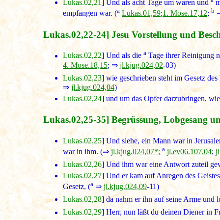
Lukas.02,21
] Und als acht Tage um waren und
m
a
b
empfangen war. (
Lukas.01,59
;
1. Mose.17,12
;
Lukas.02,22-24] Jesu Vorstellung und Bes
a
Lukas.02,22
] Und als die
Tage ihrer Reinigung n
4. Mose.18,15
; ⇒
jl.kjug.024,02
-03)
Lukas.02,23
] wie geschrieben steht im Gesetz des
⇒
jl.kjug.024,04
)
Lukas.02,24
] und um das Opfer darzubringen, wie 
Lukas.02,25-35] Begrüssung, Lobgesang u
Lukas.02,25
] Und siehe, ein Mann war in Jerusa
a
war in ihm. (⇒
jl.kjug.024,07*;
jl.ev06.107,04
;
j
Lukas.02,26
] Und ihm war eine Antwort zuteil gew
Lukas.02,27
] Und er kam auf Anregen des Geistes 
a
Gesetz, (
⇒
jl.kjug.024,09
-11)
Lukas.02,28
] da nahm er ihn auf seine Arme und l
Lukas.02,29
] Herr, nun läßt du deinen Diener in F