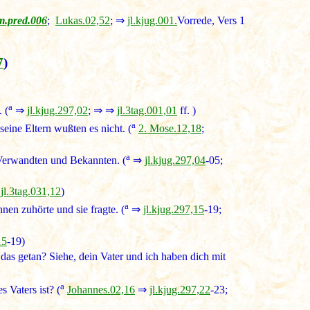
m.pred.006
;
Lukas.02,52
; ⇒
jl.kjug.001.
Vorrede, Vers 1
7
)
a
 (
⇒
jl.kjug.297,02
; ⇒ ⇒
jl.3tag.001,01
ff. )
a
eine Eltern wußten es nicht. (
2. Mose.12,18
;
a
 Verwandten und Bekannten. (
⇒
jl.kjug.297,04
-05;
⇒
jl.3tag.031,12
)
a
nen zuhörte und sie fragte. (
⇒
jl.kjug.297,15
-19;
15
-19)
 das getan? Siehe, dein Vater und ich haben dich mit
a
 Vaters ist? (
Johannes.02,16
⇒
jl.kjug.297,22
-23;