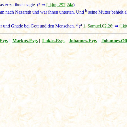
a
as er zu ihnen sagte. (
⇒
jl.kjug.297,24a
)
b
am nach Nazareth und war ihnen untertan. Und
seine Mutter behielt a
a
a
ter und Gnade bei Gott und den Menschen.
(
1. Samuel.02,26
; ⇒
jl.k
Evg.
|
Markus-Evg.
|
Lukas-Evg.
|
Johannes-Evg.
|
Johannes-Of