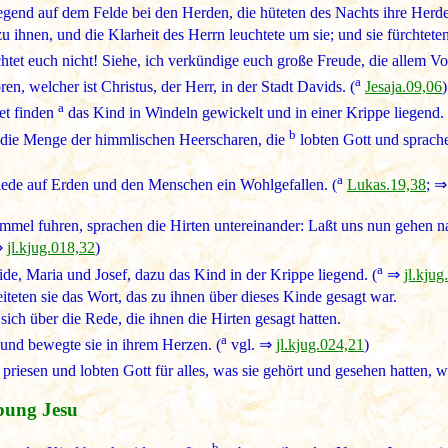
egend auf dem Felde bei den Herden, die hüteten des Nachts ihre Herde
u ihnen, und die Klarheit des Herrn leuchtete um sie; und sie fürchteten
htet euch nicht! Siehe, ich verkündige euch große Freude, die allem Vo
a
en, welcher ist Christus, der Herr, in der Stadt Davids. (
Jesaja.09,06
)
a
et finden
das Kind in Windeln gewickelt und in einer Krippe liegend. 
b
die Menge der himmlischen Heerscharen, die
lobten Gott und sprache
a
ede auf Erden und den Menschen ein Wohlgefallen. (
Lukas.19,38
; 
mmel fuhren, sprachen die Hirten untereinander: Laßt uns nun gehen n
⇒
jl.kjug.018,32
)
a
de, Maria und Josef, dazu das Kind in der Krippe liegend. (
⇒
jl.kjug
reiteten sie das Wort, das zu ihnen über dieses Kinde gesagt war.
sich über die Rede, die ihnen die Hirten gesagt hatten.
a
 und bewegte sie in ihrem Herzen. (
vgl. ⇒
jl.kjug.024,21
)
priesen und lobten Gott für alles, was sie gehört und gesehen hatten, w
bung Jesu
b