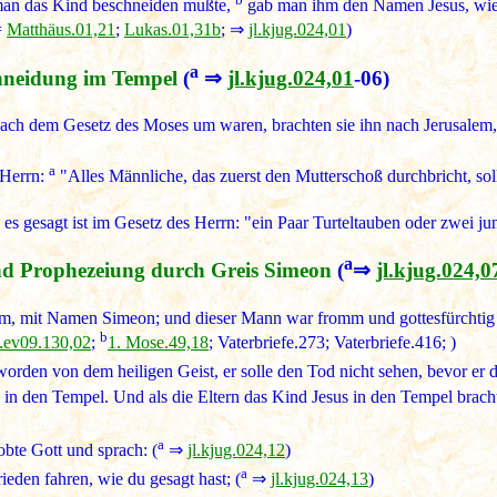
an das Kind beschneiden mußte,
gab man ihm den Namen Jesus, wie 
=
Matthäus.01,21
;
Lukas.01,31b
; ⇒
jl.kjug.024,01
)
a
chneidung im Tempel
(
⇒
jl.kjug.024,01
-06)
ach dem Gesetz des Moses um waren, brachten sie ihn nach Jerusalem
a
 Herrn:
"Alles Männliche, das zuerst den Mutterschoß durchbricht, soll
es gesagt ist im Gesetz des Herrn: "ein Paar Turteltauben oder zwei j
a
nd Prophezeiung durch Greis Simeon
(
⇒
jl.kjug.024,0
lem, mit Namen Simeon; und dieser Mann war fromm und gottesfürchti
b
l.ev09.130,02
;
1. Mose.49,18
; Vaterbriefe.273; Vaterbriefe.416; )
orden von dem heiligen Geist, er solle den Tod nicht sehen, bevor er 
in den Tempel. Und als die Eltern das Kind Jesus in den Tempel bracht
a
obte Gott und sprach: (
⇒
jl.kjug.024,12
)
a
rieden fahren, wie du gesagt hast; (
⇒
jl.kjug.024,13
)