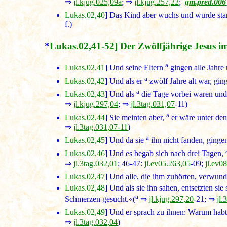
⇒
jl.kjug.025,09a
; ⇒
jl.kjug.257,22
;
gm.pred.006
Lukas.02,40
] Das Kind aber wuchs und wurde star
f.)
*
Lukas.02,41-52] Der Zwölfjährige Jesus i
a
Lukas.02,41
] Und seine Eltern
gingen alle Jahre 
a
Lukas.02,42
] Und als er
zwölf Jahre alt war, gin
a
Lukas.02,43
] Und als
die Tage vorbei waren und 
⇒
jl.kjug.297,04
; ⇒
jl.3tag.031,07
-11)
a
Lukas.02,44
] Sie meinten aber,
er wäre unter den
⇒
jl.3tag.031,07-11
)
a
Lukas.02,45
] Und da sie
ihn nicht fanden, gingen
Lukas.02,46
] Und es begab sich nach drei Tagen,
⇒
jl.3tag.032,01
; 46-47:
jl.ev05.263,05
-09;
jl.ev0
Lukas.02,47
] Und alle, die ihm zuhörten, verwund
Lukas.02,48
] Und als sie ihn sahen, entsetzten s
a
Schmerzen gesucht.«(
⇒
jl.kjug.297,20
-21; ⇒
jl.
Lukas.02,49
] Und er sprach zu ihnen: Warum habt 
⇒
jl.3tag.032,04
)