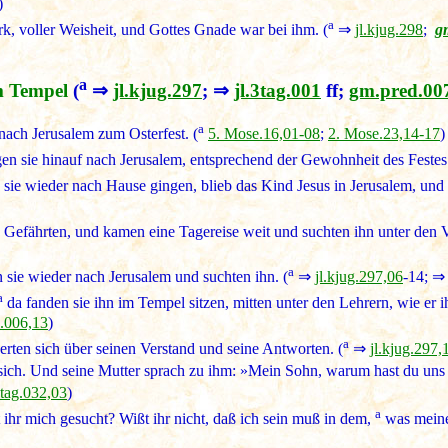
)
a
k, voller Weisheit, und Gottes Gnade war bei ihm. (
⇒
jl.kjug.298
;
g
a
m Tempel
(
⇒
jl.kjug.297
; ⇒
jl.3tag.001
ff;
gm.pred.00
a
nach Jerusalem zum Osterfest. (
5. Mose.16,01-08
;
2. Mose.23,14-17
)
gen sie hinauf nach Jerusalem, entsprechend der Gewohnheit des Festes.
sie wieder nach Hause gingen, blieb das Kind Jesus in Jerusalem, und s
 Gefährten, und kamen eine Tagereise weit und suchten ihn unter den
a
 sie wieder nach Jerusalem und suchten ihn. (
⇒
jl.kjug.297,06
-14; 
a
da fanden sie ihn im Tempel sitzen, mitten unter den Lehrern, wie er ih
8.006,13
)
a
erten sich über seinen Verstand und seine Antworten. (
⇒
jl.kjug.297,
ie sich. Und seine Mutter sprach zu ihm: »Mein Sohn, warum hast du uns
3tag.032,03
)
a
ihr mich gesucht? Wißt ihr nicht, daß ich sein muß in dem,
was meines