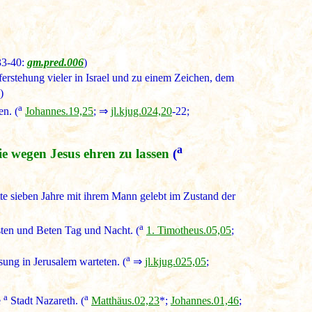
33-40:
gm.pred.006
)
ferstehung vieler in Israel und zu einem Zeichen, dem
)
a
n. (
Johannes.19,25
; ⇒
jl.kjug.024,20
-22;
a
e wegen Jesus ehren zu lassen
(
te sieben Jahre mit ihrem Mann gelebt im Zustand der
a
sten und Beten Tag und Nacht. (
1. Timotheus.05,05
;
a
sung in Jerusalem warteten. (
⇒
jl.kjug.025,05
;
a
a
e
Stadt Nazareth. (
Matthäus.02,23
*;
Johannes.01,46
;