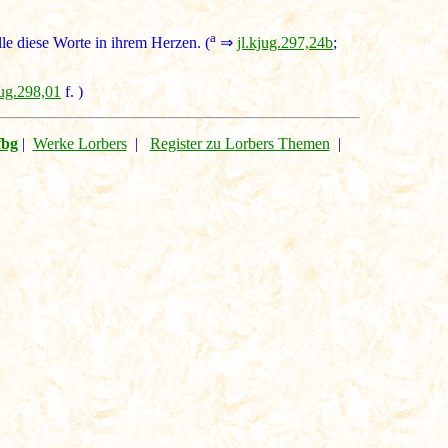
a
lle diese Worte in ihrem Herzen. (
⇒
jl.kjug.297,24b
;
jug.298,01
f. )
fbg
|
Werke Lorbers
|
Register zu Lorbers Themen
|