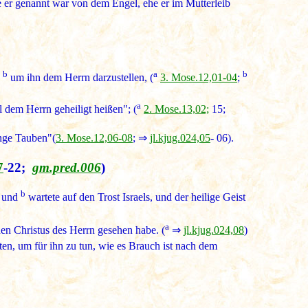
er genannt war von dem Engel, ehe er im Mutterleib
b
a
b
,
um ihn dem Herrn darzustellen, (
3. Mose.12,01-04
;
a
 dem Herrn geheiligt heißen"; (
2. Mose.13,02;
15;
unge Tauben"(
3. Mose.12,06-08
; ⇒
jl.kjug.024,05
- 06).
7
-22;
gm.pred.006
)
b
g und
wartete auf den Trost Israels, und der heilige Geist
a
den Christus des Herrn gesehen habe. (
⇒
jl.kjug.024,08
)
en, um für ihn zu tun, wie es Brauch ist nach dem