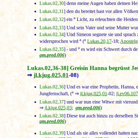
Lukas.02,30
] denn meine Augen haben deinen Hei
Lukas.02,31
] den du bereitet hast vor allen Völkern
a
Lukas.02,32
] ein
Licht, zu erleuchten die Heiden
Lukas.02,33
] Und sein Vater und seine Mutter wun
Lukas.02,34
] Und Simeon segnete sie und sprach z
a
a
widersprochen wird
(
Lukas.20,17
-18;
Apostelg
a
Lukas.02,35
] - und
es wird ein Schwert durch dei
gm.pred.006
)
Lukas.02,36-38] Greisin Hanna begrüsst Jes
⇒
jl.kjug.025,01
-08)
Lukas.02,36
] Und es war eine Prophetin, Hanna, 
a
Jungfernschaft, (
⇒
jl.kjug.025,01
-02;
jl.ev06.10
Lukas.02,37
] und war nun eine Witwe mit vierunda
⇒
jl.kjug.025,03
;
gm.pred.006
)
Lukas.02,38
] Diese trat auch hinzu zu derselben S
gm.pred.006
)
Lukas.02,39
] Und als sie alles vollendet hatten n