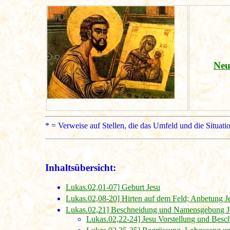
Neu
* = Verweise auf Stellen, die das Umfeld und die Situati
Inhaltsübersicht:
Lukas.02,01-07] Geburt Jesu
Lukas.02,08-20] Hirten auf dem Feld; Anbetung J
Lukas.02,21] Beschneidung und Namensgebung J
Lukas.02,22-24] Jesu Vorstellung und Bes