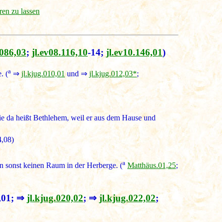
ren zu lassen
.086,03
;
jl.ev08.116,10
-14;
jl.ev10.146,01
)
a
. (
⇒
jl.kjug.010,01
und ⇒
jl.kjug.012,03*
;
 die da heißt Bethlehem, weil er aus dem Hause und
4,08)
a
en sonst keinen Raum in der Herberge. (
Matthäus.01,25
;
,01; ⇒
jl.kjug.020,02
; ⇒
jl.kjug.022,02
;