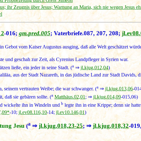
d Prophezeiung durch Greis Simeon
us; ihr Zeugnis über Jesus; Warnung an Maria, sich nie wegen Jesus eh
el
12
-016;
gm.pred.005
; Vaterbriefe.087, 207, 208;
jl.ev08
 ein Gebot vom Kaiser Augustus ausging, daß alle Welt geschätzet würde
ste und geschah zur Zeit, als Cyrenius Landpfleger in Syrien war.
a
zen ließe, ein jeder in seine Stadt. (
⇒
jl.kjug.012,04
)
aliläa, aus der Stadt Nazareth, in das jüdische Land zur Stadt Davids,
a
ia, seinem vertrauten Weibe; die war schwanger. (
⇒
jl.kjug.013,06
-01
a
, daß sie gebären sollte. (
Matthäus.02,01
; ⇒
jl.kjug.014,09
-015,06)
b
nd wickelte ihn in Windeln und
legte ihn in eine Krippe; denn sie hatt
7,09*
-10;
jl.ev08.116,10
-14;
jl.ev10.146,01
)
a
tung Jesu
(
⇒
jl.kjug.018,23-25
; ⇒
jl.kjug.018,32
-019