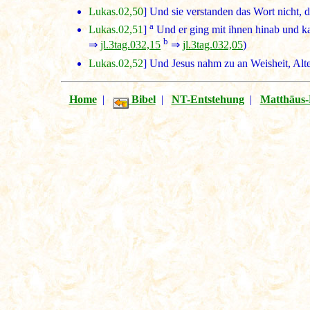
Lukas.02,50
] Und sie verstanden das Wort nicht, d
a
Lukas.02,51
]
Und er ging mit ihnen hinab und k
b
⇒
jl.3tag.032,15
⇒
jl.3tag.032,05
)
Lukas.02,52
] Und Jesus nahm zu an Weisheit, Al
Home
|
Bibel
|
NT-Entstehung
|
Matthäus-