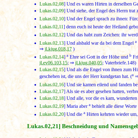
Lukas.02,08
] Und es waren Hirten in derselben G
Lukas.02,09
] Und siehe, der Engel des Herrn trat z
Lukas.02,10
] Und der Engel sprach zu ihnen: Fürc
Lukas.02,11
] denn euch ist heute der Heiland gebor
Lukas.02,12
] Und das habt zum Zeichen: ihr werd
a
Lukas.02,13
] Und alsbald war da bei dem Engel
⇒
jl.kjug.018,17
)
a
b
Lukas.02,14
]
Ehre sei Gott in der Höhe und
Fri
jl.ev06.103,15
; ⇒
jl.kjug.040,05
; Vaterbriefe.148)
Lukas.02,15
] Und als die Engel von ihnen zum Hi
a
geschehen ist, die uns der Herr kundgetan hat. (
Lukas.02,16
] Und sie kamen eilend und fanden bei
Lukas.02,17
] Als sie es aber gesehen hatten, verb
Lukas.02,18
] Und alle, vor die es kam, wunderten 
a
Lukas.02,19
] Maria aber
behielt alle diese Worte
a
Lukas.02,20
] Und die
Hirten kehrten wieder um, 
Lukas.02,21] Beschneidung und Namensge
a