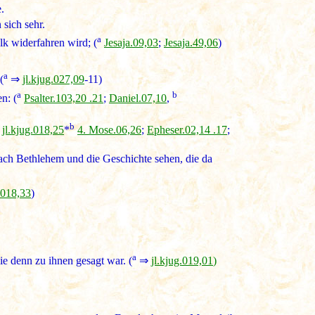
.
 sich sehr.
a
lk widerfahren wird; (
Jesaja.09,03
;
Jesaja.49,06
)
a
(
⇒
jl.kjug.027,09
-11)
a
b
n: (
Psalter.103,20 .21
;
Daniel.07,10
,
b
⇒
jl.kjug.018,25
*
4. Mose.06,26
;
Epheser.02,14 .17
;
ach Bethlehem und die Geschichte sehen, die da
.018,33
)
a
ie denn zu ihnen gesagt war. (
⇒
jl.kjug.019,01
)