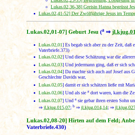
Lukas.02,25-35] Begrüssung, Lobgesang un
Lukas.02,36-38] Greisin Hanna begrüsst Jes
Lukas.02,41-52] Der Zwölfjährige Jesus im Temp
a
Lukas.02,01-07] Geburt Jesu
(
⇒
jl.kjug.0
Lukas.02,01
] Es begab sich aber zu der Zeit, daß
Vaterbriefe.373)
Lukas.02,02
] Und diese Schätzung war die allerer
Lukas.02,03
] Und jedermann ging, daß er sich schät
Lukas.02,04
] Da machte sich auch auf Josef aus G
Geschlechte Davids war,
Lukas.02,05
] damit er sich schätzen ließe mit Mar
a
Lukas.02,06
] Und als sie
dort waren, kam die Zeit
a
Lukas.02,07
] Und
sie gebar ihren ersten Sohn u
b
⇒
jl.kjug.015,07
;
⇒
jl.kjug.014,14
; ⇒
jl.kjug.02
Lukas.02,08-20] Hirten auf dem Feld; Anbe
Vaterbriefe.430)