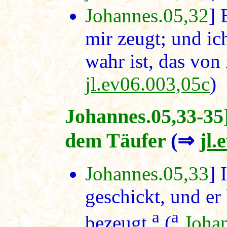
Johannes.05,32
] 
mir zeugt; und ic
wahr ist, das von
jl.ev06.003,05c
)
Johannes.05,33-35
dem Täufer
(⇒
jl.
Johannes.05,33
] 
geschickt, und er
a
a
bezeugt.
(
Joha