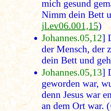
mich gesund gema
Nimm dein Bett u
jl.ev06.001,15
)
Johannes.05,12
] 
der Mensch, der 
dein Bett und ge
Johannes.05,13
] 
geworden war, wuß
denn Jesus war en
an dem Ort war.