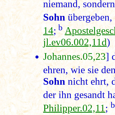
niemand, sondern
Sohn
übergeben, 
b
14
;
Apostelgesc
jl.ev06.002,11d
)
Johannes.05,23
] 
ehren, wie sie de
Sohn
nicht ehrt, 
der ihn gesandt ha
b
Philipper.02,11
;