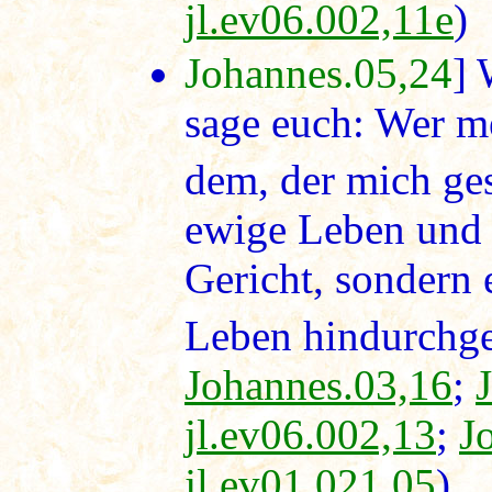
jl.ev06.002,11e
)
Johannes.05,24
] 
sage euch: Wer m
dem, der mich ges
ewige Leben und 
Gericht, sondern
Leben hindurchg
Johannes.03,16
;
jl.ev06.002,13
;
J
jl.ev01.021,05
)