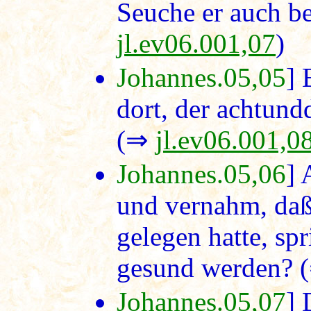
Seuche er auch be
jl.ev06.001,07
)
Johannes.05,05
] 
dort, der achtund
(⇒
jl.ev06.001,0
Johannes.05,06
] 
und vernahm, daß
gelegen hatte, spr
gesund werden?
Johannes.05,07
] 