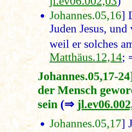
jl.ev06.002,03
)
Johannes.05,16
] 
Juden Jesus, und 
weil er solches a
Matthäus.12,14
;
Johannes.05,17-24
der Mensch geword
sein
(⇒
jl.ev06.002
Johannes.05,17
] 