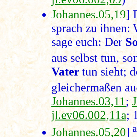
Johannes.05,19
] 
sprach zu ihnen: 
sage euch: Der
S
aus selbst tun, so
Vater
tun sieht; d
gleichermaßen au
Johannes.03,11
;
jl.ev06.002,11a
; 
a
Johannes.05,20
]