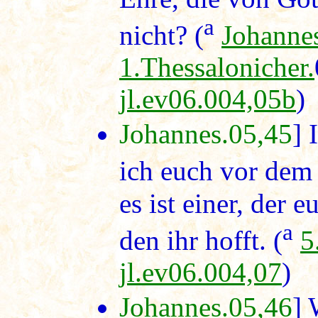
a
nicht? (
Johanne
1.Thessalonicher.
jl.ev06.004,05b
)
Johannes.05,45
] 
ich euch vor de
es ist einer, der 
a
den ihr hofft. (
5
jl.ev06.004,07
)
Johannes.05,46
] 