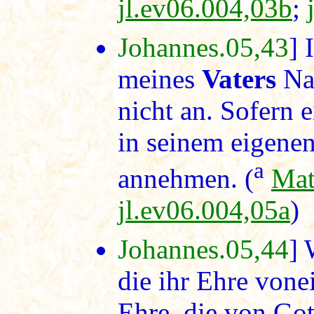
jl.ev06.004,03b
;
Johannes.05,43
] 
meines
Vaters
Na
nicht an. Sofern
in seinem eigene
a
annehmen. (
Mat
jl.ev06.004,05a
)
Johannes.05,44
] 
die ihr Ehre vone
Ehre, die von Gott