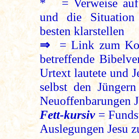
* = Verweise auf 
und die Situation
besten klarstellen
⇒
= Link zum Kon
betreffende Bibelve
Urtext lautete und 
selbst den Jüngern
Neuoffenbarungen J
Fett-kursiv
= Fundst
Auslegungen Jesu zu