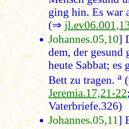
ging hin. Es war 
(⇒
jl.ev06.001,1
Johannes.05,10
] 
dem, der gesund 
heute Sabbat; es g
a
Bett zu tragen.
(
Jeremia.17,21-22
Vaterbriefe.326)
Johannes.05,11
] 