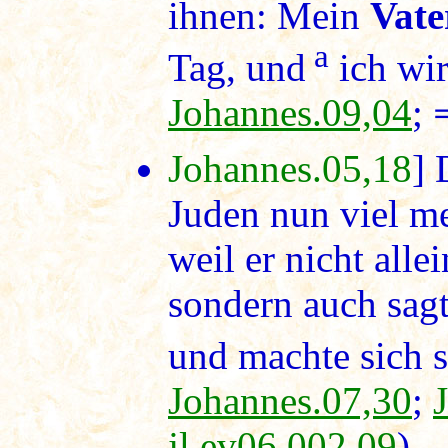
ihnen: Mein
Vat
a
Tag, und
ich wir
Johannes.09,04
;
Johannes.05,18
]
Juden nun viel me
weil er nicht alle
sondern auch sagt
und machte sich se
Johannes.07,30
;
jl.ev06.002,09
)