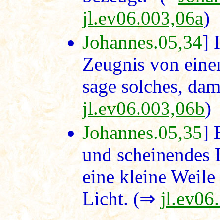
jl.ev06.003,06a
)
Johannes.05,34
] 
Zeugnis von eine
sage solches, dam
jl.ev06.003,06b
)
Johannes.05,35
] 
und scheinendes L
eine kleine Weile
Licht. (⇒
jl.ev06