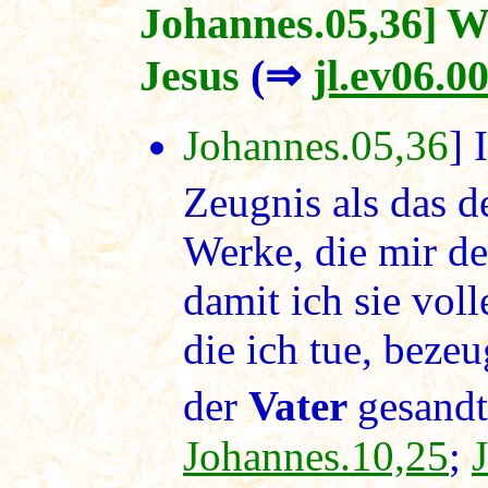
Johannes.05,36] W
Jesus
(⇒
jl.ev06.0
Johannes.05,36
] 
Zeugnis als das d
Werke, die mir d
damit ich sie vol
die ich tue, beze
der
Vater
gesandt
Johannes.10,25
;