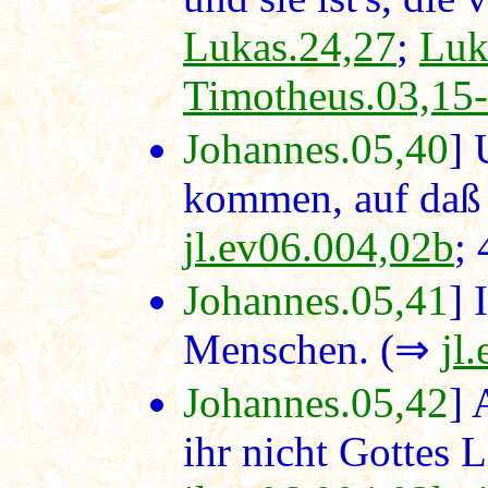
Lukas.24,27
;
Luk
Timotheus.03,15
Johannes.05,40
] 
kommen, auf daß 
jl.ev06.004,02b
;
Johannes.05,41
] 
Menschen. (⇒
jl
Johannes.05,42
] 
ihr nicht Gottes 