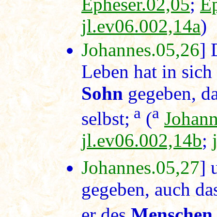
Epheser.02,05
;
Ep
jl.ev06.002,14a
)
Johannes.05,26
] 
Leben hat in sich 
Sohn
gegeben, da
a
a
selbst;
(
Johann
jl.ev06.002,14b
;
Johannes.05,27
] 
gegeben, auch das
er des
Menschen