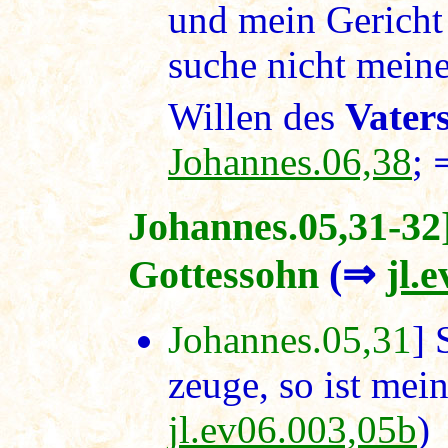
und mein Gericht 
suche nicht mein
Willen des
Vater
Johannes.06,38
;
Johannes.05,31-32]
Gottessohn
(⇒
jl.
Johannes.05,31
] 
zeuge, so ist mei
jl.ev06.003,05b
)