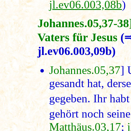
jl.ev06.003,08b
)
Johannes.05,37-38
Vaters
für Jesus
(
jl.ev06.003,09b)
Johannes.05,37
] 
gesandt hat, ders
gegeben. Ihr habt
gehört noch seine
Matthäus.03,17
;