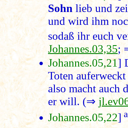
Sohn
lieb und zei
und wird ihm noc
sodaß ihr euch v
Johannes.03,35
;
Johannes.05,21
] 
Toten auferweckt 
also macht auch 
er will. (⇒
jl.ev0
a
Johannes.05,22
]