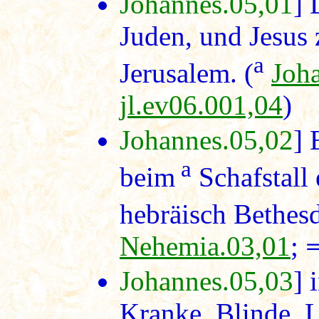
Johannes.05,01
] 
Juden, und Jesus 
a
Jerusalem. (
Joh
jl.ev06.001,04
)
Johannes.05,02
] 
a
beim
Schafstall 
hebräisch Bethesd
Nehemia.03,01
;
Johannes.05,03
] 
Kranke, Blinde, 