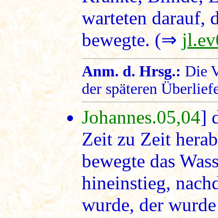
warteten darauf, 
bewegte. (⇒
jl.e
Anm. d. Hrsg.:
Die V
der späteren Überlief
Johannes.05,04
] 
Zeit zu Zeit hera
bewegte das Wasse
hineinstieg, nac
wurde, der wurde