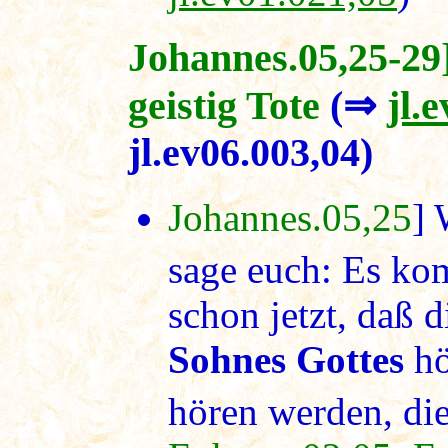
Johannes.05,25-29]
geistig Tote
(⇒
jl.
jl.ev06.003,04)
Johannes.05,25
] 
sage euch: Es ko
schon jetzt, daß 
Sohnes Gottes
hö
hören werden, die