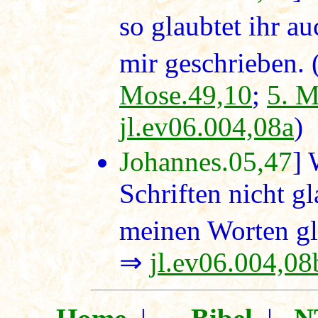
so glaubtet ihr a
mir geschrieben. 
Mose.49,10
;
5. M
jl.ev06.004,08a
)
Johannes.05,47
] 
Schriften nicht gl
meinen Worten g
⇒
jl.ev06.004,08