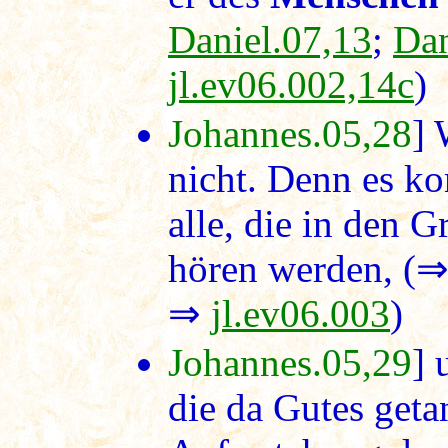
Daniel.07,13
;
Dan
jl.ev06.002,14c
)
Johannes.05,28
] 
nicht. Denn es ko
alle, die in den 
hören werden, (
⇒
jl.ev06.003
)
Johannes.05,29
] 
die da Gutes geta