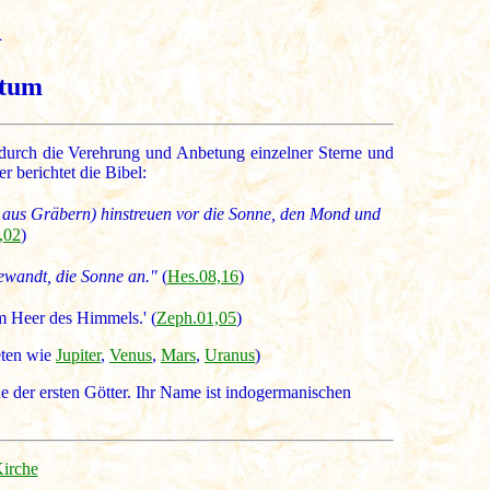
i
ntum
 durch die Verehrung und Anbetung einzelner Sterne und
r berichtet die Bibel:
 aus Gräbern) hinstreuen vor die Sonne, den Mond und
,02
)
gewandt, die Sonne an."
(
Hes.08,16
)
m Heer des Himmels.' (
Zeph.01,05
)
eten wie
Jupiter
,
Venus
,
Mars
,
Uranus
)
ne der ersten Götter. Ihr Name ist indogermanischen
Kirche