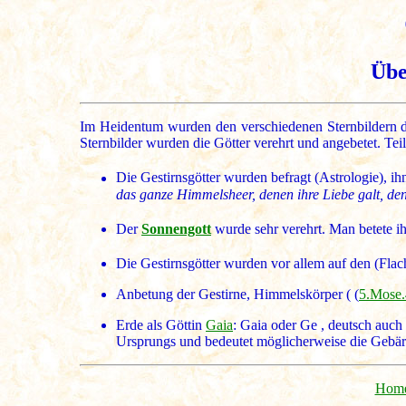
Übe
Im Heidentum wurden den verschiedenen Sternbildern di
Sternbilder wurden die Götter verehrt und angebetet. Tei
Die Gestirnsgötter wurden befragt (Astrologie), i
das ganze Himmelsheer, denen ihre Liebe galt, dene
Der
Sonnengott
wurde sehr verehrt. Man betete i
Die Gestirnsgötter wurden vor allem auf den (Fla
Anbetung der Gestirne, Himmelskörper ( (
5.Mose.
Erde als Göttin
Gaia
: Gaia oder Ge , deutsch auch 
Ursprungs und bedeutet möglicherweise die Gebärer
Home