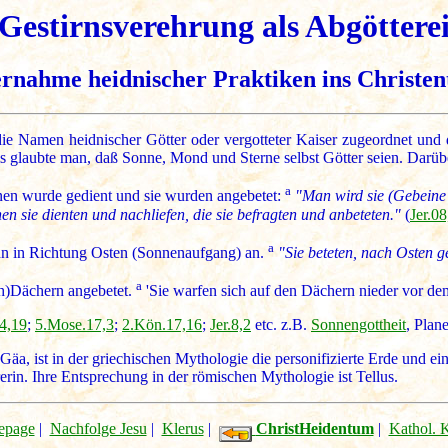
Gestirnsverehrung als Abgöttere
rnahme heidnischer Praktiken ins Christe
e Namen heidnischer Götter oder vergotteter Kaiser zugeordnet und
ls glaubte man, daß Sonne, Mond und Sterne selbst Götter seien. Darübe
a
hnen wurde gedient und sie wurden angebetet:
"Man wird sie (Gebeine
n sie dienten und nachliefen, die sie befragten und anbeteten."
(
Jer.08
a
hn in Richtung Osten (Sonnenaufgang) an.
"Sie beteten, nach Osten 
a
ch)Dächern angebetet.
'Sie warfen sich auf den Dächern nieder vor de
4,19
;
5.Mose.17,3
;
2.Kön.17,16
;
Jer.8,2
etc. z.B.
Sonnengottheit
, Plan
Gäa, ist in der griechischen Mythologie die personifizierte Erde und ei
in. Ihre Entsprechung in der römischen Mythologie ist Tellus.
page
|
Nachfolge Jesu
|
Klerus
|
ChristHeidentum
|
Kathol. 