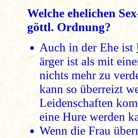
Welche ehelichen Sex
göttl. Ordnung?
Auch in der Ehe ist
ärger ist als mit ein
nichts mehr zu verd
kann so überreizt we
Leidenschaften komm
eine Hure werden k
Wenn die Frau über