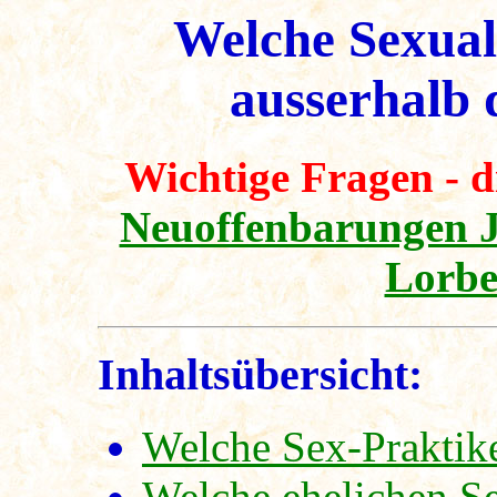
Welche Sexual
ausserhalb 
Wichtige Fragen - d
Neuoffenbarungen 
Lorbe
Inhaltsübersicht:
Welche Sex-Praktike
Welche ehelichen Se