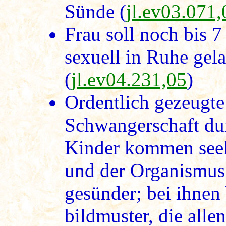
Sünde (
jl.ev03.071,
Frau soll noch bis 
sexuell in Ruhe gel
(
jl.ev04.231,05
)
Ordentlich gezeugte
Schwangerschaft dur
Kinder kommen see
und der Organismus 
gesünder; bei ihnen 
bildmuster, die alle