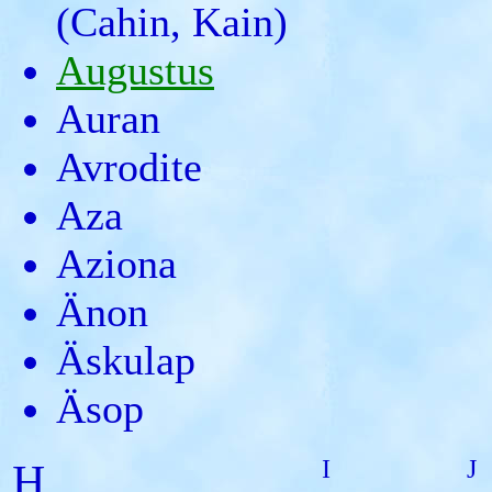
(Cahin, Kain)
Augustus
Auran
Avrodite
Aza
Aziona
Änon
Äskulap
Äsop
I
J
H