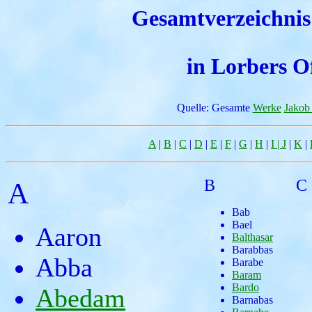
Gesamtverzeichnis
in Lorbers 
Quelle: Gesamte
Werke
Jakob
A
|
B
|
C
|
D
|
E
|
F
|
G
|
H
|
I |
J
|
K
|
B
C
A
Bab
Bael
Aaron
Balthasar
Barabbas
Abba
Barabe
Baram
Bardo
Abedam
Barnabas