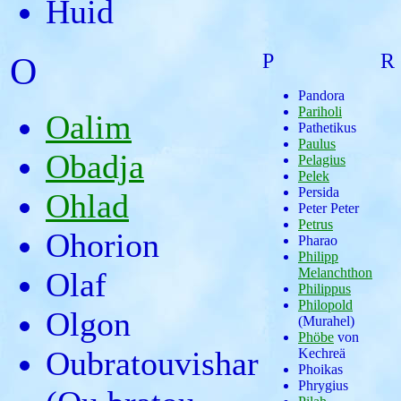
Huid
P
R
O
Pandora
Pariholi
Oalim
Pathetikus
Paulus
Obadja
Pelagius
Pelek
Persida
Ohlad
Peter Peter
Petrus
Ohorion
Pharao
Philipp
Melanchthon
Olaf
Philippus
Philopold
Olgon
(Murahel)
Phöbe
von
Oubratouvishar
Kechreä
Phoikas
Phrygius