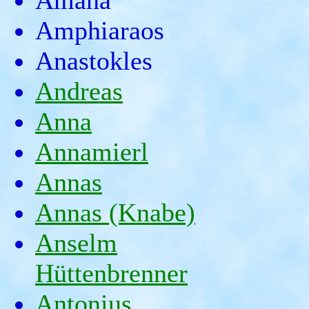
Amana
Amphiaraos
Anastokles
Andreas
Anna
Annamierl
Annas
Annas (Knabe)
Anselm
Hüttenbrenner
Antonius