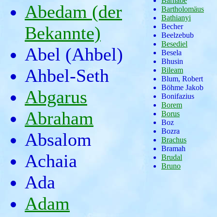
Barnabe
Abedam (der
Bartholomäus
Bathianyi
Becher
Bekannte)
Beelzebub
Besediel
Abel (Ahbel)
Besela
Bhusin
Ahbel-Seth
Bileam
Blum, Robert
Böhme Jakob
Abgarus
Bonifazius
Borem
Abraham
Borus
Boz
Bozra
Absalom
Brachus
Bramah
Achaia
Brudal
Bruno
Ada
Adam