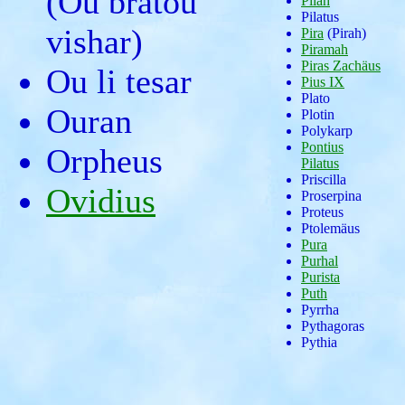
(Ou bratou
Pilah
Pilatus
vishar)
Pira
(Pirah)
Piramah
Piras Zachäus
Ou li tesar
Pius IX
Plato
Ouran
Plotin
Polykarp
Pontius
Orpheus
Pilatus
Priscilla
Ovidius
Proserpina
Proteus
Ptolemäus
Pura
Purhal
Purista
Puth
Pyrrha
Pythagoras
Pythia