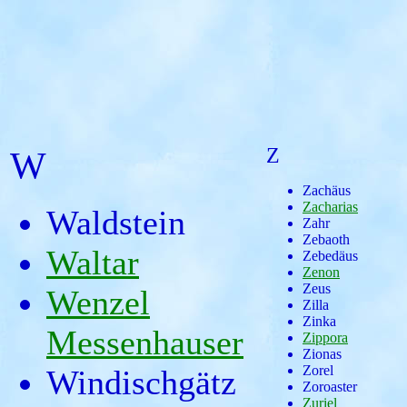
Z
W
Zachäus
Zacharias
Waldstein
Zahr
Zebaoth
Waltar
Zebedäus
Zenon
Zeus
Wenzel
Zilla
Zinka
Messenhauser
Zippora
Zionas
Zorel
Windischgätz
Zoroaster
Zuriel